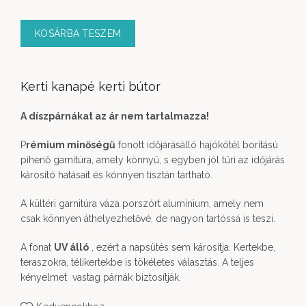
KOSÁRBA TESZEM
Kerti kanapé kerti bútor
A díszpárnákat az ár nem tartalmazza!
P
rémium minőségű
fonott időjárásálló hajókötél borítású
pihenő garnitúra, amely könnyű, s egyben jól tűri az időjárás
károsító hatásait és könnyen tisztán tartható.
A kültéri garnitúra váza porszórt alumínium, amely nem
csak könnyen áthelyezhetővé, de nagyon tartóssá is teszi.
A fonat
UV álló
, ezért a napsütés sem károsítja. Kertekbe,
teraszokra, télikertekbe is tökéletes választás. A teljes
kényelmet vastag párnák biztosítják.