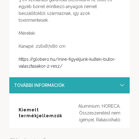
egyéb bőrrel érintkező anyagok német
beszállítóktól származnak, így azok
toxinmentesek.
Méretek:
Kanapé :216x87x80 cm
https://globero.hu/mire-figyeljunk-kulteri-butor-
valasztasakor-2-resz/
TOVÁBBI INFORMÁCIÓK
Alumínium, HORECA,
Kiemelt
Összeszerelést nem
termékjellemzők
igényel, Rakásolható