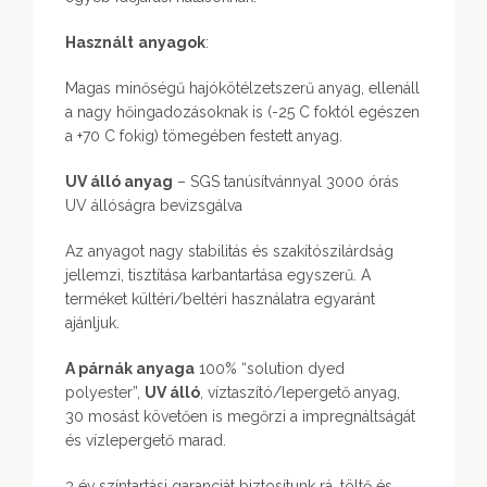
Használt
anyagok
:
Magas minőségű hajókötélzetszerű anyag, ellenáll
a nagy hőingadozásoknak is (-25 C foktól egészen
a +70 C fokig) tömegében festett anyag.
UV álló anyag
– SGS tanúsítvánnyal 3000 órás
UV állóságra bevizsgálva
Az anyagot nagy stabilitás és szakítószilárdság
jellemzi, tisztítása karbantartása egyszerű. A
terméket kültéri/beltéri használatra egyaránt
ajánljuk.
A párnák anyaga
100% “solution dyed
polyester”,
UV álló
, víztaszító/lepergető anyag,
30 mosást követően is megőrzi a impregnáltságát
és vízlepergető marad.
3 év színtartási garanciát biztosítunk rá, töltő és