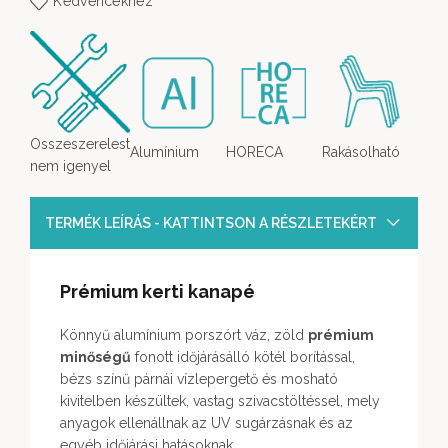
Kedvencekhez
Osszeszerelest
Alumínium
HORECA
Rakásolható
nem igenyel
TERMÉK LEÍRÁS - KATTINTSON A RÉSZLETEKÉRT
Prémium
kerti kanapé
Könnyű alumínium porszórt váz, zöld
prémium
minőségű
fonott időjárásálló kötél borítással,
bézs színű párnái vízlepergető és mosható
kivitelben készültek, vastag szivacstöltéssel, mely
anyagok ellenállnak az UV sugárzásnak és az
egyéb időjárási hatásoknak.