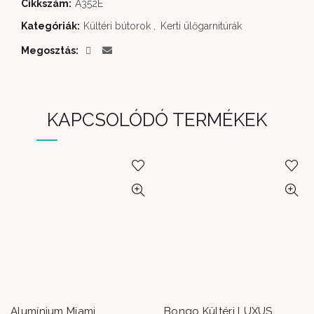
Cikkszám:
A352E
Kategóriák:
Kültéri bútorok
,
Kerti ülőgarnitúrák
Megosztás
KAPCSOLÓDÓ TERMÉKEK
Alumínium Miami
Bongo Kültéri LUXUS