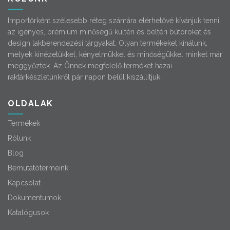
Importőrként szélesebb réteg számára elérhetővé kívánjuk tenni
az igényes, prémium minőségű kültéri és beltéri bútorokat és
design lakberendezési tárgyakat. Olyan termékeket kínálunk,
melyek kinézetükkel, kényelmükkel és minőségükkel minket már
meggyőztek. Az Önnek megfelelő terméket hazai
raktárkészletünkről pár napon belül kiszállítjuk.
OLDALAK
Termékek
Rólunk
Blog
Bemutatótermeink
Kapcsolat
Dokumentumok
Katalógusok