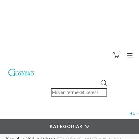
0
Products search
HU
KATEGÓRIÁK
Kezdőlap
/
Kültéri bútorok
/
Togo Kerti Kanapé Prémium bútor