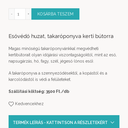
Szögletes garnitúrához S mennyiség
KOSÁRBA TESZEM
Esővédő huzat, takaróponyva kerti bútorra
Magas minőségű takaróponyvánkkal megvédheti
kertibútorait olyan időjárási viszontagságoktól, mint az eső,
napsugárzás, hó, fagy, szél, jégeső (ónos eső).
A takaróponyva a szennyeződésektől, a kopástól és a
karcolódástól is védi a felületeket.
Szállítási költség: 3500 Ft.
/db
Kedvencekhez
TERMÉK LEÍRÁS - KATTINTSON A RÉSZLETEKÉRT