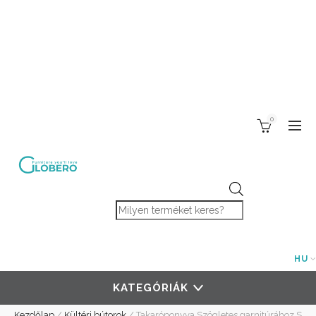
0
Products search
HU
KATEGÓRIÁK
Kezdőlap
/
Kültéri bútorok
/
Takaróponyva Szögletes garnitúrához S