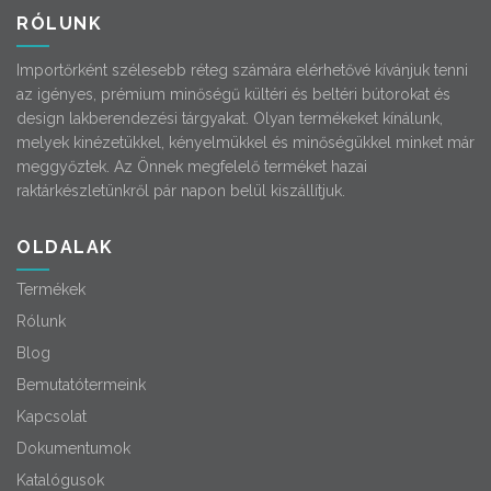
RÓLUNK
Importőrként szélesebb réteg számára elérhetővé kívánjuk tenni
az igényes, prémium minőségű kültéri és beltéri bútorokat és
design lakberendezési tárgyakat. Olyan termékeket kínálunk,
melyek kinézetükkel, kényelmükkel és minőségükkel minket már
meggyőztek. Az Önnek megfelelő terméket hazai
raktárkészletünkről pár napon belül kiszállítjuk.
OLDALAK
Termékek
Rólunk
Blog
Bemutatótermeink
Kapcsolat
Dokumentumok
Katalógusok