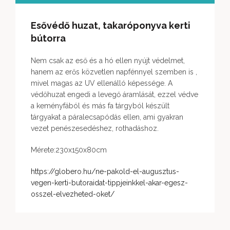
Esővédő huzat, takaróponyva kerti
bútorra
Nem csak az eső és a hó ellen nyújt védelmet,
hanem az erős közvetlen napfénnyel szemben is ,
mivel magas az UV ellenálló képessége. A
védőhuzat engedi a levegő áramlását, ezzel védve
a keményfából és más fa tárgyból készült
tárgyakat a páralecsapódás ellen, ami gyakran
vezet penészesedéshez, rothadáshoz.
Mérete:230x150x80cm
https://globero.hu/ne-pakold-el-augusztus-
vegen-kerti-butoraidat-tippjeinkkel-akar-egesz-
osszel-elvezheted-oket/