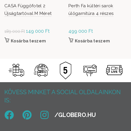
CASA Függőfotel 2
Perth Fa kültéri sarok
Újságtartóval M Méret
ülőgarnitúra 4 részes
Original
149 000
Ft
Current
499 000
Ft
189 000
Ft
price was:
price is:
Kosárba teszem
Kosárba teszem
189
149
000 Ft.
000 Ft.
KÖVESS MINKET A SOCIAL OLDALAINKON
IS: