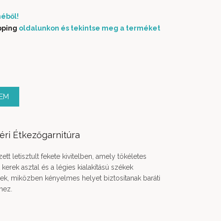
éből!
pping
oldalunkon és tekintse meg a terméket
nyiség
ZEM
éri Étkezőgarnitúra
tt letisztult fekete kivitelben, amely tökéletes
 kerek asztal és a légies kialakítású székek
ek, miközben kényelmes helyet biztosítanak baráti
hez.