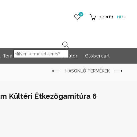
0
0
/
0
Ft
HU
Products search
 Teraszfűtés
Rendezvény bútor
Globeroart
um Kültéri Étkezőgarnitúra 6