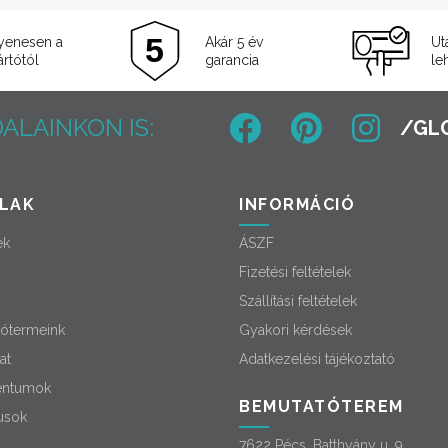
yenesen a
Akár 5 év
Ut
rtótól
garancia
le
ALAINKON IS:
LAK
INFORMÁCIÓ
ek
ÁSZF
Fizetési feltételek
Szállítási feltételek
ótermeink
Gyakori kérdések
at
Adatkezelési tájékoztató
ntumok
BEMUTATÓTEREM
usok
7622 Pécs, Batthyány u. 9.