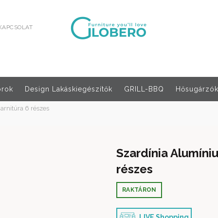
KAPCSOLAT
orok
Design Lakáskiegészítők
GRILL-BBQ
Hősugárzók,
arnitúra 6 részes
Szardínia Alumíni
részes
RAKTÁRON
LIVE Shopping