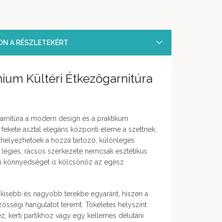
SON A RÉSZLETEKÉRT
nium Kültéri Étkezőgarnitúra
őgarnitúra a modern design és a praktikum
, fekete asztal elegáns központi eleme a szettnek,
helyezhetőek a hozzá tartozó, különleges
k légies, rácsos szerkezete nemcsak esztétikus
em könnyedséget is kölcsönöz az egész
ás kisebb és nagyobb terekbe egyaránt, hiszen a
össégi hangulatot teremt. Tökéletes helyszínt
ez, kerti partikhoz vagy egy kellemes délutáni