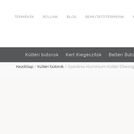
TERMÉKEK
RÓLUNK
BLOG
BEMUTATÓTERMEINK
Kültéri bútorok
Kert Kiegészítők
Beltéri Bút
Kezdőlap
/
Kültéri bútorok
/
Szardínia Alumínium Kültéri Étkezőg