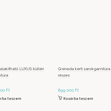
talakítható LUXUS kültéri
Grenada kerti sarokgarnitúra
itúra
részes
000
Ft
899 000
Ft
árba teszem
Kosárba teszem