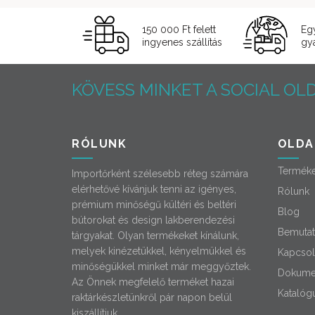
150 000 Ft felett
Eg
ingyenes szállítás
gyá
KÖVESS MINKET A SOCIAL OLD
RÓLUNK
OLDA
Termék
Importőrként szélesebb réteg számára
elérhetővé kívánjuk tenni az igényes,
Rólunk
prémium minőségű kültéri és beltéri
Blog
bútorokat és design lakberendezési
Bemutat
tárgyakat. Olyan termékeket kínálunk,
melyek kinézetükkel, kényelmükkel és
Kapcsol
minőségükkel minket már meggyőztek.
Dokume
Az Önnek megfelelő terméket hazai
Katalóg
raktárkészletünkről pár napon belül
kiszállítjuk.