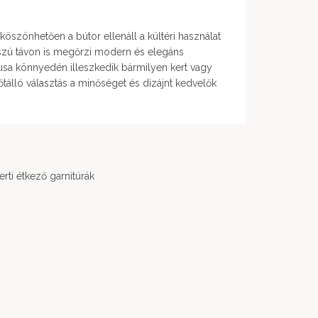
köszönhetően a bútor ellenáll a kültéri használat
szú távon is megőrzi modern és elegáns
ílusa könnyedén illeszkedik bármilyen kert vagy
őtálló választás a minőséget és dizájnt kedvelők
erti étkező garnitúrák