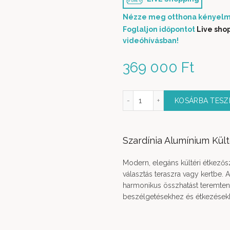
Nézze meg otthona kényelm
Foglaljon időpontot
Live sho
videóhívásban!
369 000
Ft
Szardínia Alumínium Kültéri Étkezőgarnitúra 6 részes men
KOSÁRBA TES
Szardínia Alumínium Kült
Modern, elegáns kültéri étkezősze
választás teraszra vagy kertbe. A
harmonikus összhatást teremten
beszélgetésekhez és étkezések