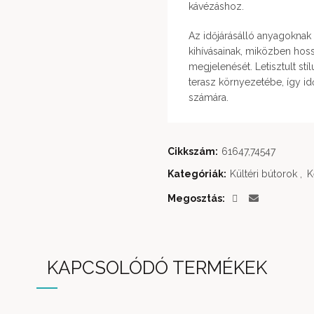
kávézáshoz.
Az időjárásálló anyagoknak 
kihívásainak, miközben hos
megjelenését. Letisztult st
terasz környezetébe, így id
számára.
Cikkszám:
61647,74547
Kategóriák:
Kültéri bútorok
,
K
Megosztás
KAPCSOLÓDÓ TERMÉKEK