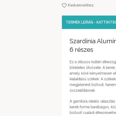
Kedvencekhez
TERMÉK LEÍRÁS - KATTINT
Szardínia Alumí
6 részes
Ez a stílusos kültéri étkez
tökéletes ötvözete. A kerek
amely köré kényelmesen el
kialakítású székek. A széke
megjelenést biztosít, han
összeállításnak.
A garnitúra ideális választ
kerek forma barátságos, köz
biztosít családi étkezésekh