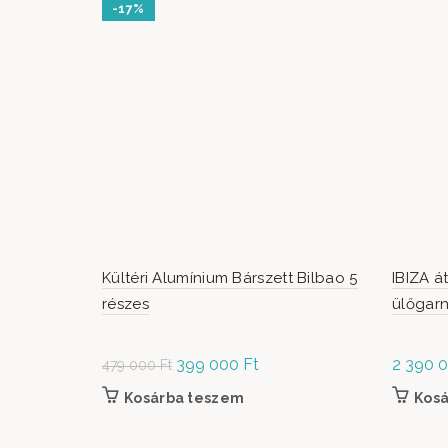
-17%
Kültéri Alumínium Bárszett Bilbao 5
IBIZA á
részes
ülőgarn
Original
399 000
Ft
Current
2 390 
479 000
Ft
price was:
price is:
Kosárba teszem
Kos
479
399
000 Ft.
000 Ft.