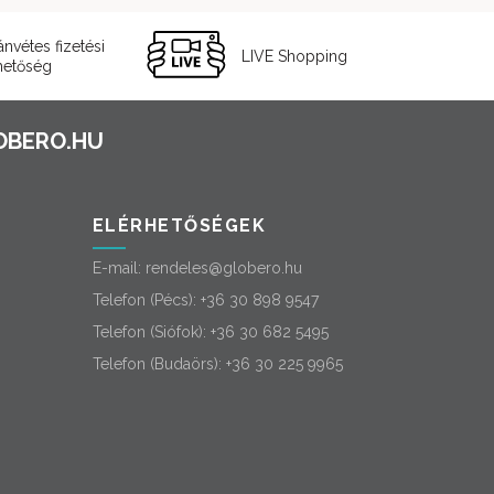
ánvétes fizetési
LIVE Shopping
hetőség
ELÉRHETŐSÉGEK
E-mail:
rendeles@globero.hu
Telefon (Pécs):
+36 30 898 9547
Telefon (Siófok):
+36 30 682 5495
Telefon (Budaörs):
+36 30 225 9965