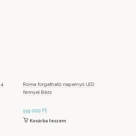
-36%
 4
Róma forgatható napernyő LED
Ciprus Füg
fénnyel Bézs
119 000
Ft
O
109 000
Ft
p
Kosárba teszem
Opciók 
0