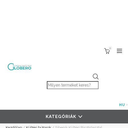
0
Products search
HU
KATEGÓRIÁK
Kezdőlap
/
Kültéri bútorok
/
Sibenik Kültéri Bisztróasztal