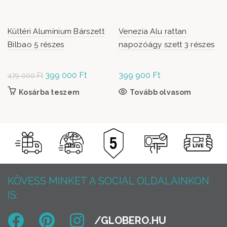
Kültéri Alumínium Bárszett
Venezia Alu rattan
Bilbao 5 részes
napozóágy szett 3 részes
Original
399 000
Ft
Current
399 900
Ft
479 000
Ft
price was:
price is:
Kosárba teszem
Tovább olvasom
479
399
000 Ft.
000 Ft.
KÖVESS MINKET A SOCIAL OLDALAINKON
IS: