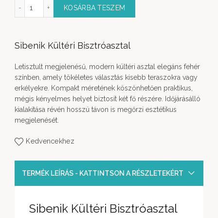
Kültéri Bisztróasztal mennyiség
KOSÁRBA TESZEM
Sibenik Kültéri Bisztróasztal
Letisztult megjelenésű, modern kültéri asztal elegáns fehér
színben, amely tökéletes választás kisebb teraszokra vagy
erkélyekre. Kompakt méretének köszönhetően praktikus,
mégis kényelmes helyet biztosít két fő részére. Időjárásálló
kialakítása révén hosszú távon is megőrzi esztétikus
megjelenését.
Kedvencekhez
TERMÉK LEÍRÁS - KATTINTSON A RÉSZLETEKÉRT
Sibenik Kültéri Bisztróasztal