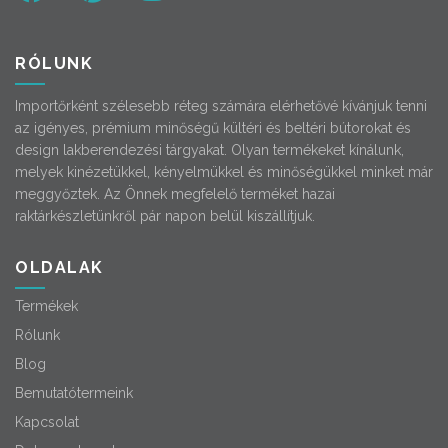
RÓLUNK
Importőrként szélesebb réteg számára elérhetővé kívánjuk tenni
az igényes, prémium minőségű kültéri és beltéri bútorokat és
design lakberendezési tárgyakat. Olyan termékeket kínálunk,
melyek kinézetükkel, kényelmükkel és minőségükkel minket már
meggyőztek. Az Önnek megfelelő terméket hazai
raktárkészletünkről pár napon belül kiszállítjuk.
OLDALAK
Termékek
Rólunk
Blog
Bemutatótermeink
Kapcsolat