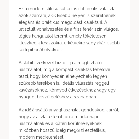
Ez a modern stílusú kültéri asztal ideális választás
azok számára, akik kisebb helyen is szeretnének
elegáns és praktikus megoldást kialakítani. A
letisztult vonalvezetés és a friss fehér szín világos,
légies hangulatot teremt, amely tökéletesen
illeszkedik teraszokra, erkélyekre vagy akár kisebb
kerti pihenőhelyekre is.
A stabil szerkezet biztosítja a megbízható
használatot, míg a kompakt kialakítás lehetővé
teszi, hogy könnyedén elhelyezhető legyen
szűkebb terekben is. Ideális választás reggeli
kávézásokhoz, könnyed étkezésekhez vagy egy
nyugodt beszélgetéshez a szabadban.
Az időjárásálló anyaghasználat gondoskodik arról,
hogy az asztal ellenálljon a mindennapi
használatnak és a kültéri körülményeknek,
miközben hosszú ideig megőrzi esztétikus,
modern megjelenését.