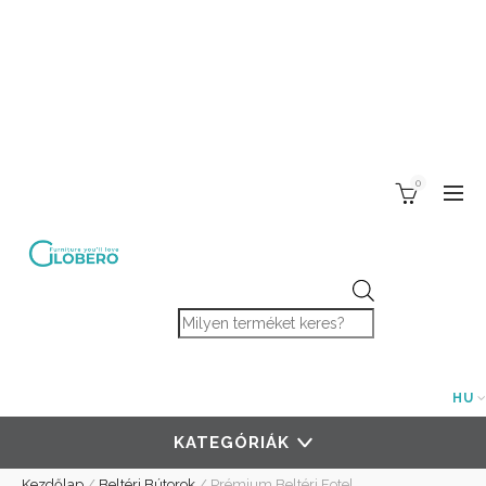
0
Products search
HU
KATEGÓRIÁK
Kezdőlap
/
Beltéri Bútorok
/
Prémium Beltéri Fotel