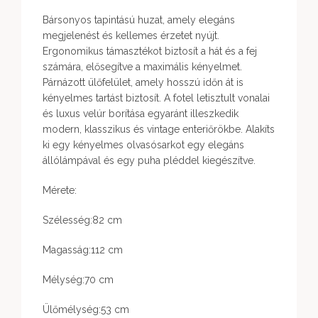
Bársonyos tapintású huzat, amely elegáns
megjelenést és kellemes érzetet nyújt.
Ergonomikus támasztékot biztosít a hát és a fej
számára, elősegítve a maximális kényelmet.
Párnázott ülőfelület, amely hosszú időn át is
kényelmes tartást biztosít. A fotel letisztult vonalai
és luxus velúr borítása egyaránt illeszkedik
modern, klasszikus és vintage enteriőrökbe. Alakíts
ki egy kényelmes olvasósarkot egy elegáns
állólámpával és egy puha pléddel kiegészítve.
Mérete:
Szélesség:82 cm
Magasság:112 cm
Mélység:70 cm
Ülőmélység:53 cm