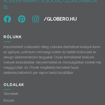
KÖVESS MINKET A SOCIAL OLDALAINKON
IS:
RÓLUNK
Importőrként szélesebb réteg számára elérhetővé kívánjuk tenni
az igényes, prémium minőségű kültéri és beltéri bútorokat és
design lakberendezési tárgyakat. Olyan termékeket kínálunk,
melyek kinézetükkel, kényelmükkel és minőségükkel minket már
meggyőztek. Az Önnek megfelelő terméket hazai
raktárkészletünkről pár napon belül kiszállítjuk.
OLDALAK
Termékek
Rólunk