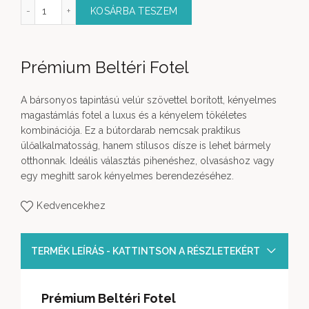
um Beltéri Fotel mennyiség
KOSÁRBA TESZEM
Prémium Beltéri Fotel
A bársonyos tapintású velúr szövettel borított, kényelmes
magastámlás fotel a luxus és a kényelem tökéletes
kombinációja. Ez a bútordarab nemcsak praktikus
ülőalkalmatosság, hanem stílusos dísze is lehet bármely
otthonnak. Ideális választás pihenéshez, olvasáshoz vagy
egy meghitt sarok kényelmes berendezéséhez.
Kedvencekhez
TERMÉK LEÍRÁS - KATTINTSON A RÉSZLETEKÉRT
Prémium Beltéri Fotel