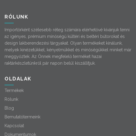
RÓLUNK
Importőrként szélesebb réteg számára elérhetővé kívánjuk tenni
az igényes, prémium minőségű kültéri és beltéri bútorokat és
design lakberendezési tárgyakat. Olyan termékeket kínálunk,
melyek kinézetükkel, kényelmükkel és minőségükkel minket már
meggyőztek. Az Önnek megfelelő terméket hazai
raktárkészletünkről pár napon belül kiszállítjuk.
OLDALAK
Termékek
Rólunk
Blog
Bemutatótermeink
Kapcsolat
Dokumentumok