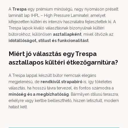
A
Trespa
egy prémium minőségű, nagy nyomáson préselt
laminált lap (HPL – High Pressure Laminate), amelyet
kifejezetten kültéri és intenzív használatra fejlesztettek ki. A
Trespa lapok kiváló választásnak bizonyulnak kültéri
bútorokhoz, különösen
asztallapként
, mivel ötvözik az
időtállóságot, stílust és funkcionalitást
.
Miért jó választás egy Trespa
asztallapos kültéri étkezőgarnitúra?
A Trespa lappal készült bútor nemcsak elegáns
megjelenésű, de
rendkívül strapabíró
is, így tökéletes
választás, ha hosszú távra tervezel, és fontos számodra a
minőség és a megbízhatóság
. Bármilyen stílusú teraszra,
erkélyre vagy kertbe beilleszthető, hiszen letisztult, modern
hatást kelt.