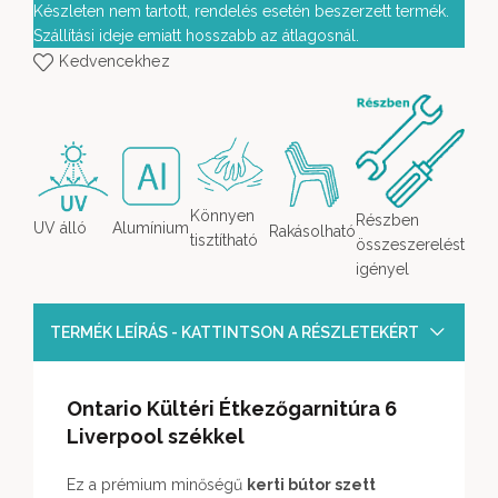
Készleten nem tartott, rendelés esetén beszerzett termék.
Szállítási ideje emiatt hosszabb az átlagosnál.
Kedvencekhez
Könnyen
Részben
UV álló
Alumínium
Rakásolható
tisztítható
összeszerelést
igényel
TERMÉK LEÍRÁS - KATTINTSON A RÉSZLETEKÉRT
Ontario Kültéri Étkezőgarnitúra 6
Liverpool székkel
Ez a prémium minőségű
kerti bútor szett