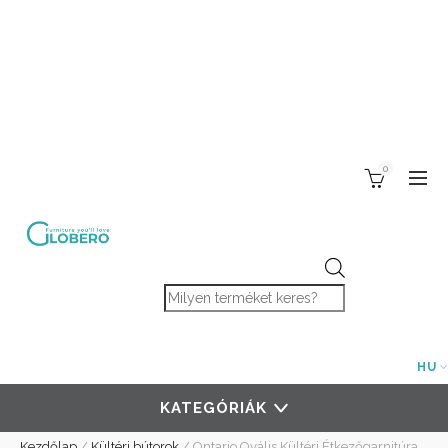
0
Products search
HU
KATEGÓRIÁK
Kezdőlap
/
Kültéri bútorok
/
Ontario Ovális Kültéri Étkezőgarnitúra