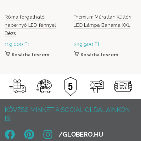
Róma forgatható
Prémium Műrattan Kültéri
napernyő LED fénnyel
LED Lámpa Bahama XXL
Bézs
119 000
Ft
229 900
Ft
Kosárba teszem
Kosárba teszem
KÖVESS MINKET A SOCIAL OLDALAINKON
IS: