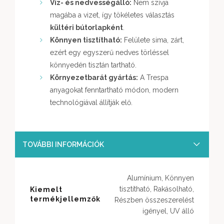
Víz- és nedvességálló:
Nem szívja
magába a vizet, így tökéletes választás
kültéri bútorlapként
.
Könnyen tisztítható:
Felülete sima, zárt,
ezért egy egyszerű nedves törléssel
könnyedén tisztán tartható.
Környezetbarát gyártás:
A Trespa
anyagokat fenntartható módon, modern
technológiával állítják elő.
TOVÁBBI INFORMÁCIÓK
Alumínium, Könnyen
tisztítható, Rakásolható,
Kiemelt
termékjellemzők
Részben összeszerelést
igényel, UV álló