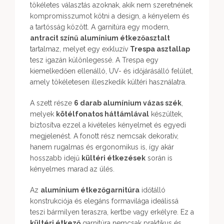
tökéletes választás azoknak, akik nem szeretnének
kompromisszumot kötni a design, a kényelem és
a tartósság között. A garnitúra egy modern,
antracit színű alumínium étkezőasztalt
tartalmaz, melyet egy exkluzív
Trespa asztallap
tesz igazán különlegessé. A Trespa egy
kiemelkedően ellenálló, UV- és időjárásálló felület,
amely tökéletesen illeszkedik kültéri használatra.
A szett része
6 darab alumínium vázas szék
,
melyek
kötélfonatos háttámlával
készültek,
biztosítva ezzel a kivételes kényelmet és egyedi
megjelenést. A fonott rész nemcsak dekoratív,
hanem rugalmas és ergonomikus is, így akár
hosszabb idejű
kültéri étkezések
során is
kényelmes marad az ülés.
Az
alumínium étkezőgarnitúra
időtálló
konstrukciója és elegáns formavilága ideálissá
teszi bármilyen teraszra, kertbe vagy erkélyre. Ez a
kültéri étkező
garnitúra nemcsak praktikus és