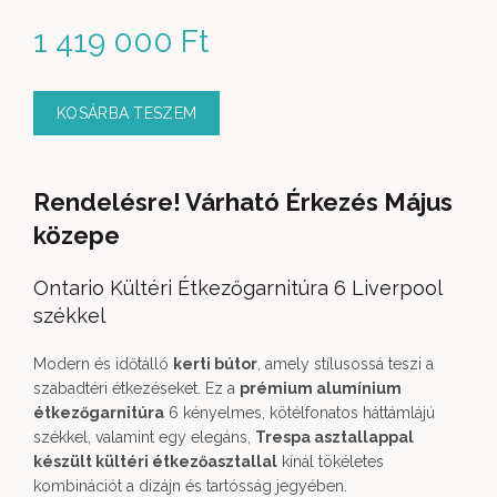
1 419 000
Ft
KOSÁRBA TESZEM
Rendelésre! Várható Érkezés Május
közepe
Ontario Kültéri Étkezőgarnitúra 6 Liverpool
székkel
Modern és időtálló
kerti bútor
, amely stílusossá teszi a
szabadtéri étkezéseket. Ez a
prémium alumínium
étkezőgarnitúra
6 kényelmes, kötélfonatos háttámlájú
székkel, valamint egy elegáns,
Trespa asztallappal
készült kültéri étkezőasztallal
kínál tökéletes
kombinációt a dizájn és tartósság jegyében.