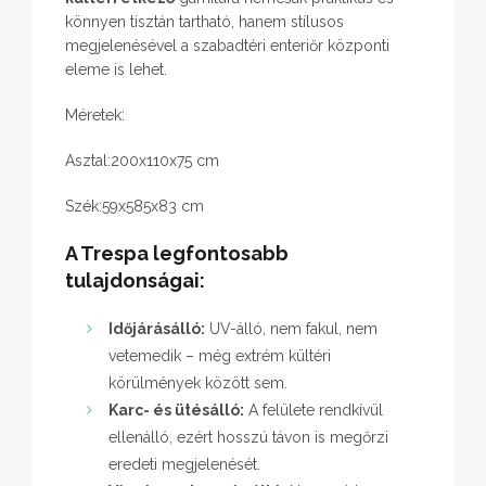
könnyen tisztán tartható, hanem stílusos
megjelenésével a szabadtéri enteriőr központi
eleme is lehet.
Méretek:
Asztal:200x110x75 cm
Szék:59x585x83 cm
A Trespa legfontosabb
tulajdonságai:
Időjárásálló:
UV-álló, nem fakul, nem
vetemedik – még extrém kültéri
körülmények között sem.
Karc- és ütésálló:
A felülete rendkívül
ellenálló, ezért hosszú távon is megőrzi
eredeti megjelenését.