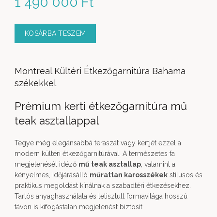
1 490 000
Ft
KOSÁRBA TESZEM
Montreal Kültéri Étkezőgarnitúra Bahama
székekkel
Prémium kerti étkezőgarnitúra mű
teak asztallappal
Tegye még elegánsabbá teraszát vagy kertjét ezzel a
modern kültéri étkezőgarnitúrával. A természetes fa
megjelenését idéző
mű teak asztallap
, valamint a
kényelmes, időjárásálló
műrattan karosszékek
stílusos és
praktikus megoldást kínálnak a szabadtéri étkezésekhez.
Tartós anyaghasználata és letisztult formavilága hosszú
távon is kifogástalan megjelenést biztosít.