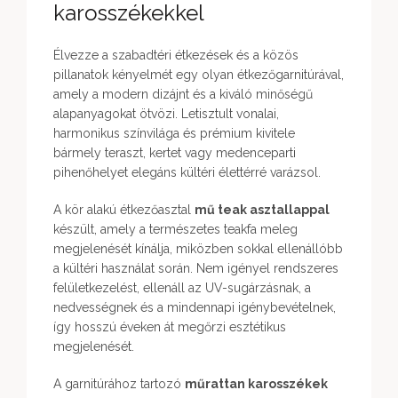
karosszékekkel
Élvezze a szabadtéri étkezések és a közös
pillanatok kényelmét egy olyan étkezőgarnitúrával,
amely a modern dizájnt és a kiváló minőségű
alapanyagokat ötvözi. Letisztult vonalai,
harmonikus színvilága és prémium kivitele
bármely teraszt, kertet vagy medenceparti
pihenőhelyet elegáns kültéri élettérré varázsol.
A kör alakú étkezőasztal
mű teak asztallappal
készült, amely a természetes teakfa meleg
megjelenését kínálja, miközben sokkal ellenállóbb
a kültéri használat során. Nem igényel rendszeres
felületkezelést, ellenáll az UV-sugárzásnak, a
nedvességnek és a mindennapi igénybevételnek,
így hosszú éveken át megőrzi esztétikus
megjelenését.
A garnitúrához tartozó
műrattan karosszékek