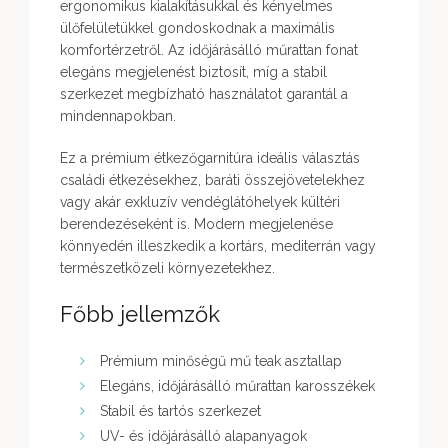
ergonomikus kialakításukkal és kényelmes
ülőfelületükkel gondoskodnak a maximális
komfortérzetről. Az időjárásálló műrattan fonat
elegáns megjelenést biztosít, míg a stabil
szerkezet megbízható használatot garantál a
mindennapokban.
Ez a prémium étkezőgarnitúra ideális választás
családi étkezésekhez, baráti összejövetelekhez
vagy akár exkluzív vendéglátóhelyek kültéri
berendezéseként is. Modern megjelenése
könnyedén illeszkedik a kortárs, mediterrán vagy
természetközeli környezetekhez.
Főbb jellemzők
Prémium minőségű mű teak asztallap
Elegáns, időjárásálló műrattan karosszékek
Stabil és tartós szerkezet
UV- és időjárásálló alapanyagok