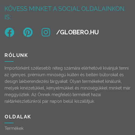
KÖVESS MINKET A SOCIAL OLDALAINKON
IS:
RÓLUNK
Importőrként szélesebb réteg számára elérhetővé kívánjuk tenni
az igényes, prémium minőségű kültéri és beltéri bútorokat és
design lakberendezési tárgyakat. Olyan termékeket kínálunk,
melyek kinézetükkel, kényelmükkel és minőségükkel minket már
meggyőztek. Az Önnek megfelelő terméket hazai
raktárkészletünkről pár napon belül kiszállítjuk.
OLDALAK
Termékek