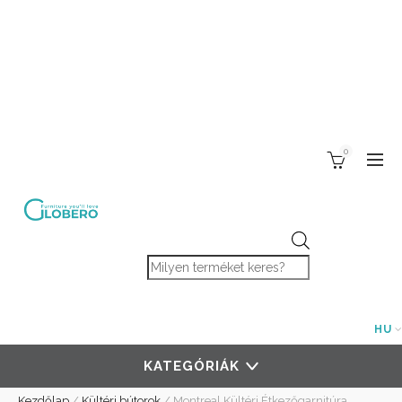
0
Products search
HU
KATEGÓRIÁK
Kezdőlap
/
Kültéri bútorok
/
Montreal Kültéri Étkezőgarnitúra