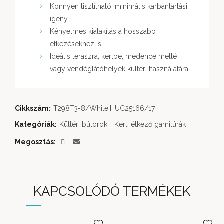
Könnyen tisztítható, minimális karbantartási
igény
Kényelmes kialakítás a hosszabb
étkezésekhez is
Ideális teraszra, kertbe, medence mellé
vagy vendéglátóhelyek kültéri használatára
Cikkszám:
T298T3-8/White,HUC25166/17
Kategóriák:
Kültéri bútorok
,
Kerti étkező garnitúrák
Megosztás
KAPCSOLÓDÓ TERMÉKEK