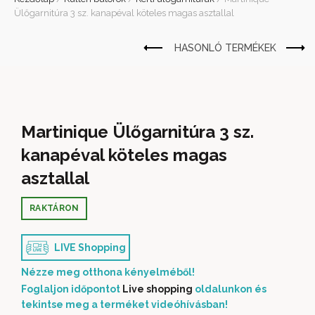
Ülőgarnitúra 3 sz. kanapéval köteles magas asztallal
Martinique Ülőgarnitúra 3 sz.
kanapéval köteles magas
asztallal
RAKTÁRON
LIVE Shopping
Nézze meg otthona kényelméből!
Foglaljon időpontot
Live shopping
oldalunkon és
tekintse meg a terméket videóhívásban!