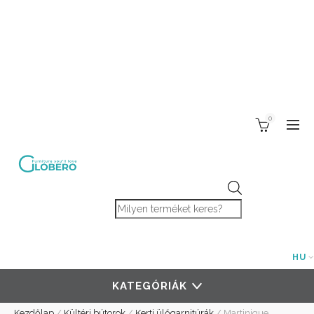
0
Products search
HU
KATEGÓRIÁK
Kezdőlap
/
Kültéri bútorok
/
Kerti ülőgarnitúrák
/
Martinique