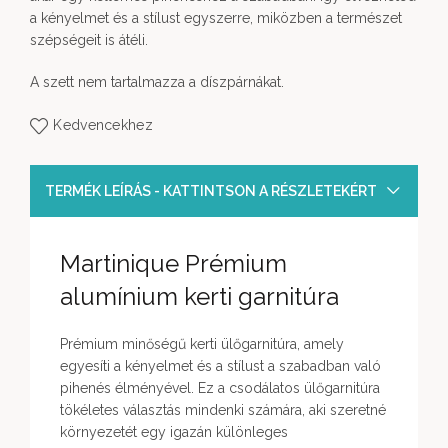
a kényelmet és a stílust egyszerre, miközben a természet
szépségeit is átéli.
A szett nem tartalmazza a díszpárnákat.
Kedvencekhez
TERMÉK LEÍRÁS - KATTINTSON A RÉSZLETEKÉRT
Martinique Prémium
alumínium kerti garnitúra
Prémium minőségű kerti ülőgarnitúra, amely
egyesíti a kényelmet és a stílust a szabadban való
pihenés élményével. Ez a csodálatos ülőgarnitúra
tökéletes választás mindenki számára, aki szeretné
környezetét egy igazán különleges