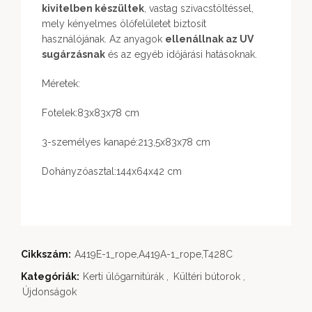
kivitelben készültek
, vastag szivacstöltéssel,
mely kényelmes ölőfelületet biztosít
használójának. Az anyagok
ellenállnak az UV
sugárzásnak
és az egyéb időjárási hatásoknak.
Méretek:
Fotelek:83x83x78 cm
3-személyes kanapé:213,5x83x78 cm
Dohányzóasztal:144x64x42 cm
Cikkszám:
A419E-1_rope,A419A-1_rope,T428C
Kategóriák:
Kerti ülőgarnitúrák
,
Kültéri bútorok
,
Újdonságok