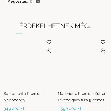
Megosztás
ÉRDEKELHETNEK MÉG…
Sacramento Prémium
Martinique Prémium Kültéri
Napozóágy
Étkező garnitúra 9 részes
349 000
Ft
1 590 000
Ft