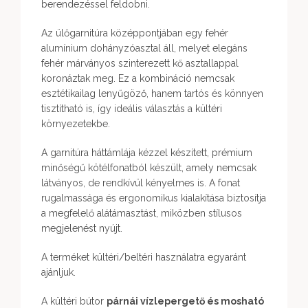
berendezéssel feldobni.
Az ülőgarnitúra középpontjában egy fehér
alumínium dohányzóasztal áll, melyet elegáns
fehér márványos szinterezett kő asztallappal
koronáztak meg. Ez a kombináció nemcsak
esztétikailag lenyűgöző, hanem tartós és könnyen
tisztítható is, így ideális választás a kültéri
környezetekbe.
A garnitúra háttámlája kézzel készített, prémium
minőségű kötélfonatból készült, amely nemcsak
látványos, de rendkívül kényelmes is. A fonat
rugalmassága és ergonomikus kialakítása biztosítja
a megfelelő alátámasztást, miközben stílusos
megjelenést nyújt.
A terméket kültéri/beltéri használatra egyaránt
ajánljuk.
A kültéri bútor
párnái vízlepergető és mosható