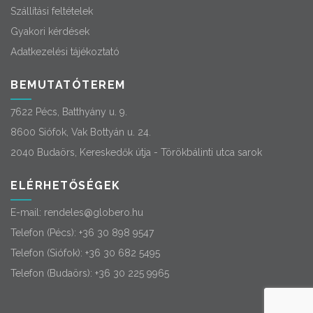
Szállítási feltételek
Gyakori kérdések
Adatkezelési tájékoztató
BEMUTATÓTEREM
7622 Pécs, Batthyány u. 9.
8600 Siófok, Vak Bottyán u. 24.
2040 Budaörs, Kereskedők útja - Törökbálinti utca sarok
ELÉRHETŐSÉGEK
E-mail:
rendeles@globero.hu
Telefon (Pécs):
+36 30 898 9547
Telefon (Siófok):
+36 30 682 5495
Telefon (Budaörs):
+36 30 225 9965