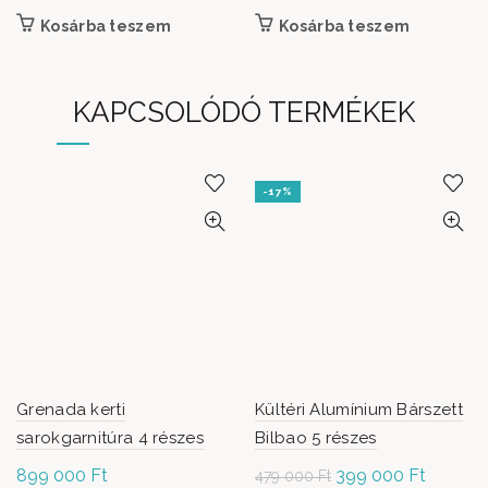
Kosárba teszem
Kosárba teszem
KAPCSOLÓDÓ TERMÉKEK
-17%
Grenada kerti
Kültéri Alumínium Bárszett
sarokgarnitúra 4 részes
Bilbao 5 részes
899 000
Ft
Original
399 000
Ft
Current
479 000
Ft