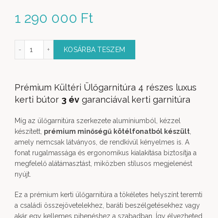
1 290 000
Ft
ra 3 sz. kanapéval köteles magas asztallal mennyiség
KOSÁRBA TESZEM
Prémium Kültéri Ülőgarnitúra 4 részes luxus
kerti bútor
3 év
garanciával kerti garnitúra
Míg az ülőgarnitúra szerkezete alumíniumból, kézzel
készített,
prémium minőségű kötélfonatból készült
,
amely nemcsak látványos, de rendkívül kényelmes is. A
fonat rugalmassága és ergonomikus kialakítása biztosítja a
megfelelő alátámasztást, miközben stílusos megjelenést
nyújt.
Ez a prémium kerti ülőgarnitúra a tökéletes helyszínt teremti
a családi összejövetelekhez, baráti beszélgetésekhez vagy
akár egy kellemes pihenéshez a szabadban. Így élvezheted