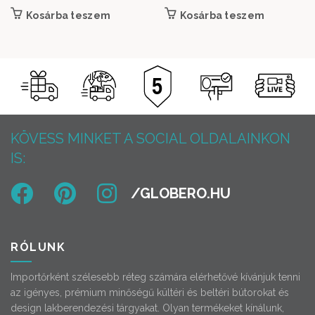
price was:
price is:
Kosárba teszem
Kosárba teszem
479
399
000 Ft.
000 Ft.
KÖVESS MINKET A SOCIAL OLDALAINKON
IS:
RÓLUNK
Importőrként szélesebb réteg számára elérhetővé kívánjuk tenni
az igényes, prémium minőségű kültéri és beltéri bútorokat és
design lakberendezési tárgyakat. Olyan termékeket kínálunk,