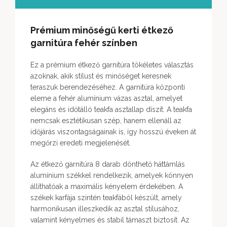
Prémium minőségű kerti étkező
garnitúra fehér színben
Ez a prémium étkező garnitúra tökéletes választás
azoknak, akik stílust és minőséget keresnek
teraszuk berendezéséhez. A garnitúra központi
eleme a fehér alumínium vázas asztal, amelyet
elegáns és időtálló teakfa asztallap díszít. A teakfa
nemcsak esztétikusan szép, hanem ellenáll az
időjárás viszontagságainak is, így hosszú éveken át
megőrzi eredeti megjelenését.
Az étkező garnitúra 8 darab dönthető háttámlás
alumínium székkel rendelkezik, amelyek könnyen
állíthatóak a maximális kényelem érdekében. A
székek karfája szintén teakfából készült, amely
harmonikusan illeszkedik az asztal stílusához,
valamint kényelmes és stabil támaszt biztosít. Az