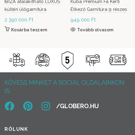
IBIZA átalakítható LUXUS
Kuba Prémium Fa Kerti
kültéri ülőgarnitúra
Étkező Garnitúra 9 részes
2 390 000
Ft
949 000
Ft
Kosárba teszem
Tovább olvasom
KÖVESS MINKET A SOCIAL OLDALAINKON
IS:
RÓLUNK