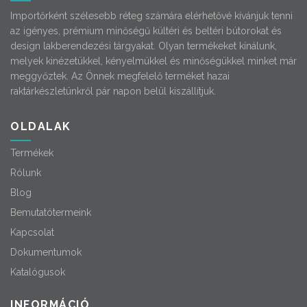
Importőrként szélesebb réteg számára elérhetővé kívánjuk tenni
az igényes, prémium minőségű kültéri és beltéri bútorokat és
design lakberendezési tárgyakat. Olyan termékeket kínálunk,
melyek kinézetükkel, kényelmükkel és minőségükkel minket már
meggyőztek. Az Önnek megfelelő terméket hazai
raktárkészletünkről pár napon belül kiszállítjuk.
OLDALAK
Termékek
Rólunk
Blog
Bemutatótermeink
Kapcsolat
Dokumentumok
Katalógusok
INFORMÁCIÓ