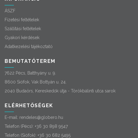
ÁSZF
Fizetési feltételek
Szállítási feltételek
Gyakori kérdések
Adatkezelési tájékoztató
BEMUTATÓTEREM
7622 Pécs, Batthyány u. 9.
8600 Siófok, Vak Bottyán u. 24.
2040 Budaörs, Kereskedők útja - Törökbálinti utca sarok
ELÉRHETŐSÉGEK
E-mail:
rendeles@globero.hu
Telefon (Pécs):
+36 30 898 9547
Telefon (Siófok):
+36 30 682 5495