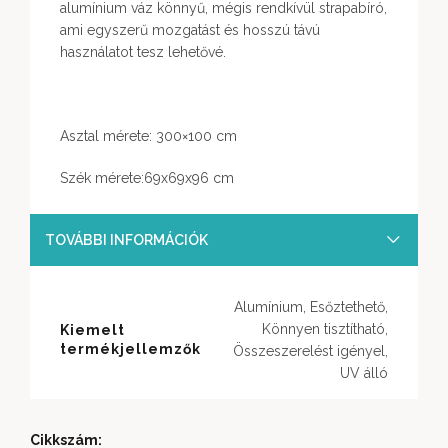
alumínium váz könnyű, mégis rendkívül strapabíró,
ami egyszerű mozgatást és hosszú távú
használatot tesz lehetővé.
Asztal mérete: 300×100 cm
Szék mérete:69x69x96 cm
TOVÁBBI INFORMÁCIÓK
Alumínium, Esőztethető,
Könnyen tisztítható,
Kiemelt
termékjellemzők
Összeszerelést igényel,
UV álló
Cikkszám: