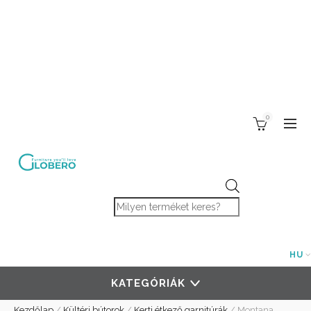
0
Products search
HU
KATEGÓRIÁK
Kezdőlap
/
Kültéri bútorok
/
Kerti étkező garnitúrák
/
Montana