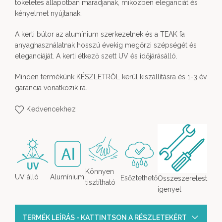
tökéletes állapotban maradjanak, miközben eleganciát és
kényelmet nyújtanak.
A kerti bútor az alumínium szerkezetnek és a TEAK fa
anyaghasználatnak hosszú évekig megőrzi szépségét és
eleganciáját. A kerti étkező szett UV és időjárásálló.
Minden termékünk KÉSZLETRŐL kerül kiszállításra és 1-3 év
garancia vonatkozik rá.
Kedvencekhez
Könnyen
UV álló
Alumínium
Esőztethető
Osszeszerelest
tisztítható
igenyel
TERMÉK LEÍRÁS - KATTINTSON A RÉSZLETEKÉRT