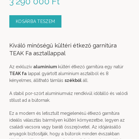
3 290 000
Ft
KOSÁRBA TESZEM
Kiváló minőségű kültéri étkező garnitúra
TEAK Fa asztallappal
Az exkluzív
alumínium
kültéri étkező garnitúra egy natúr
TEAK fa
lappal gyártott alumínium asztalból és 8
kényelmes, állítható támlás
székből
áll.
A stabil por-szórt alumíniumváz rendkívül időtálló és valódi
stílust ad a bútornak.
Ez a modern és letisztult megjelenésű étkező garnitúra
ideális választás bármilyen kültéri környezetbe, legyen az
családi vacsora vagy baráti összejövetel. Az időjárásálló
anyagok biztosítják, hogy a bútorok minden évszakban