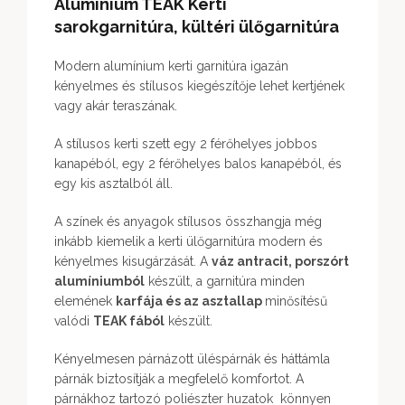
Alumínium TEAK Kerti
sarokgarnitúra, kültéri ülőgarnitúra
Modern alumínium kerti garnitúra igazán
kényelmes és stílusos kiegészítője lehet kertjének
vagy akár teraszának.
A stílusos kerti szett egy 2 férőhelyes jobbos
kanapéból, egy 2 férőhelyes balos kanapéból, és
egy kis asztalból áll.
A színek és anyagok stílusos összhangja még
inkább kiemelik a kerti ülőgarnitúra modern és
kényelmes kisugárzását. A
váz antracit, porszórt
alumíniumból
készült, a garnitúra minden
elemének
karfája és az asztallap
minősítésű
valódi
TEAK fából
készült.
Kényelmesen párnázott üléspárnák és háttámla
párnák biztosítják a megfelelő komfortot. A
párnákhoz tartozó poliészter huzatok könnyen