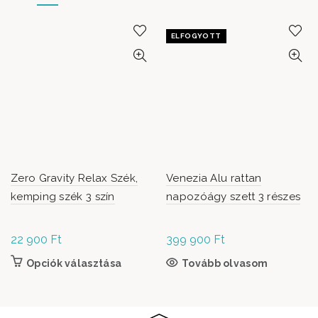
ELFOGYOTT
Zero Gravity Relax Szék,
Venezia Alu rattan
kemping szék 3 szín
napozóágy szett 3 részes
22 900
Ft
399 900
Ft
Opciók választása
Ennek a terméknek több variációja van. A
Tovább olvasom
változatok a termékoldalon választhatók
ki