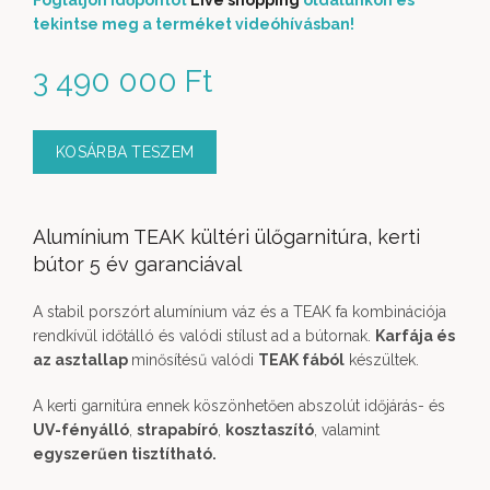
Foglaljon időpontot
Live shopping
oldalunkon és
tekintse meg a terméket videóhívásban!
3 490 000
Ft
KOSÁRBA TESZEM
Alumínium TEAK kültéri ülőgarnitúra, kerti
bútor 5 év garanciával
A stabil porszórt alumínium váz és a TEAK fa kombinációja
rendkívül időtálló és valódi stílust ad a bútornak.
Karfája és
az asztallap
minősítésű valódi
TEAK fából
készültek.
A kerti garnitúra ennek köszönhetően abszolút időjárás- és
UV-fényálló
,
strapabíró
,
kosztaszító
, valamint
egyszerűen tisztítható.