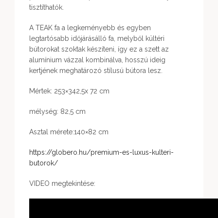
tisztíthatók.
A TEAK fa a legkeményebb és egyben
legtartósabb időjárásálló fa, melyből kültéri
bútorokat szoktak készíteni, így ez a szett az
alumínium vázzal kombinálva, hosszú ideig
kertjének meghatározó stílusú bútora lesz.
Mértek: 253×342,5x 72 cm
mélység: 82,5 cm
Asztal mérete:140×82 cm
https://globero.hu/premium-es-luxus-kulteri-
butorok/
VIDEO megtekintése: