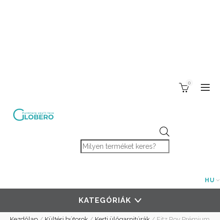
0
Products search
HU
KATEGÓRIÁK
Kezdőlap
/
Kültéri bútorok
/
Kerti ülőgarnitúrák
/
Fitz Roy Prémium