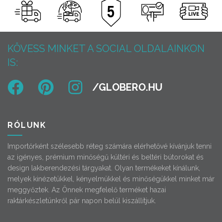
KÖVESS MINKET A SOCIAL OLDALAINKON
IS:
RÓLUNK
Importőrként szélesebb réteg számára elérhetővé kívánjuk tenni
az igényes, prémium minőségű kültéri és beltéri bútorokat és
design lakberendezési tárgyakat. Olyan termékeket kínálunk,
melyek kinézetükkel, kényelmükkel és minőségükkel minket már
meggyőztek. Az Önnek megfelelő terméket hazai
raktárkészletünkről pár napon belül kiszállítjuk.