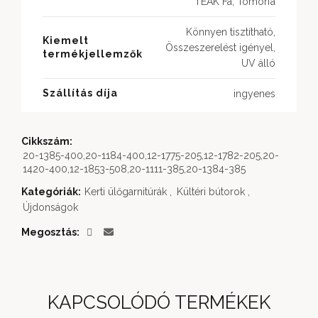
TEAK Fa, Tömörfa
Könnyen tisztítható,
Kiemelt
Összeszerelést igényel,
termékjellemzők
UV álló
Szállítás díja
ingyenes
Cikkszám:
20-1385-400,20-1184-400,12-1775-205,12-1782-205,20-
1420-400,12-1853-508,20-1111-385,20-1384-385
Kategóriák:
Kerti ülőgarnitúrák
,
Kültéri bútorok
,
Újdonságok
Megosztás
KAPCSOLÓDÓ TERMÉKEK