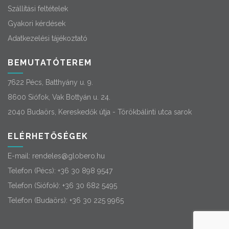
Szállítási feltételek
Gyakori kérdések
Adatkezelési tájékoztató
BEMUTATÓTEREM
7622 Pécs, Batthyány u. 9.
8600 Siófok, Vak Bottyán u. 24.
2040 Budaörs, Kereskedők útja - Törökbálinti utca sarok
ELÉRHETŐSÉGEK
E-mail:
rendeles@globero.hu
Telefon (Pécs):
+36 30 898 9547
Telefon (Siófok):
+36 30 682 5495
Telefon (Budaörs):
+36 30 225 9965