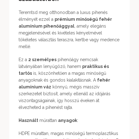
Teremtsd meg otthonodban a luxus pihenés
élményét ezzel a
prémium minőségű fehér
alumínium pihenőággyal
, amely elegáns
megjelenésével és kivételes kényelmével
tökéletes választás teraszra, kertbe vagy medence
mellé.
Ez a
2 személyes
pihenőágy nemcsak
látványában lenyűgöző, hanem
praktikus és
tartós
is, köszönhetően a magas minőségű
anyagoknak és gondos kialakításnak. A
fehér
alumínium váz
könnyű, mégis masszív
szerkezetet biztosít, amely ellenáll az időjárás
viszontagságainak, így hosszú éveken át
élvezheted a pihenést rajta.
Használt
műrattan
anyagok
:
HDPE műrattan, magas minőségű termoplasztikus