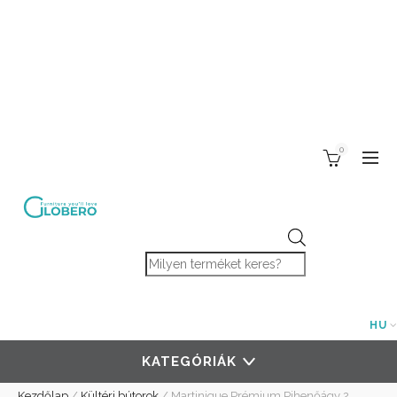
0
Products search
HU
KATEGÓRIÁK
Kezdőlap
/
Kültéri bútorok
/
Martinique Prémium Pihenőágy 2