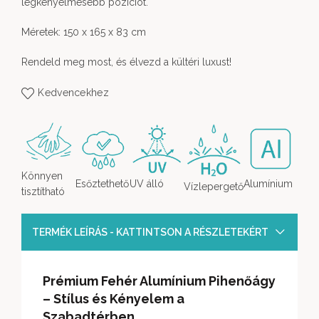
legkényelmesebb pozíciót.
Méretek: 150 x 165 x 83 cm
Rendeld meg most, és élvezd a kültéri luxust!
Kedvencekhez
Könnyen
Esőztethető
UV álló
Alumínium
Vízlepergető
tisztítható
TERMÉK LEÍRÁS - KATTINTSON A RÉSZLETEKÉRT
Prémium Fehér Alumínium Pihenőágy
– Stílus és Kényelem a
Szabadtérben