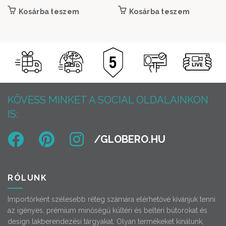
Kosárba teszem
Kosárba teszem
KÖVESS MINKET A SOCIAL OLDALAINKON
IS:
RÓLUNK
Importőrként szélesebb réteg számára elérhetővé kívánjuk tenni
az igényes, prémium minőségű kültéri és beltéri bútorokat és
design lakberendezési tárgyakat. Olyan termékeket kínálunk,