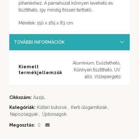
pihenéshez. A párnahuzat könnyen levehető és
tisztítható, így mindig frissen tartható.
Méretek: 150 x 165 x 83 cm
TOVÁBBI INFORMÁCIÓK
Alumínium, Esőztethető,
Kiemelt
Könnyen tisztítható, UV
termékjellemzők
álló, Vízlepergető
Cikkszám:
A419L
Kategóriák:
Kültéri bútorok
,
Kerti ülőgarnitúrák
,
Napozóágyak
,
Újdonságok
Megosztás