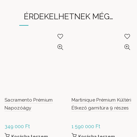
ÉRDEKELHETNEK MÉG…
Sacramento Prémium
Martinique Prémium Kültéri
Napozóágy
Étkező garnitúra 9 részes
349 000
Ft
1 590 000
Ft
Kosárba teszem
Kosárba teszem