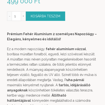
499 000
Ft
ium Pihenőágy 2 személyes mennyiség
KOSÁRBA TESZEM
Prémium Fehér Alumínium 2 személyes Napozóágy –
Elegáns, kényelmes és időtálló!
Ez a modern napozóágy
fehér alumínium vázzal
,
borítása műrattan fonatból, egyedi, kézi szövéssel készült.
A műrattan más néven polyrattan megjelenésében hasonlít
a természetes rattan szálakra, de több jelentős előnnyel
rendelkezik. A műanyag alapanyagnak köszönhetően
teljesen vízálló, fagyálló és UV álló. Színét több év múlva is
eredeti állapotában megtartja. Vastag, P
uha párnái
maximális kényelmet nyújtanak. A
tartós, időjárásálló
anyagoknak
köszönhetően tökéletes választás teraszra,
kertbe vagy medence mellé.
Állítható
háttámlájával
könnyedén megtalálhatod a számodra