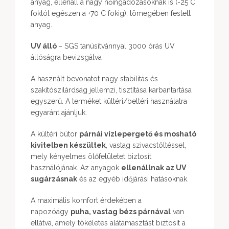
anyag, ellenáll a nagy hőingadozásoknak is (-25 C
foktól egészen a +70 C fokig), tömegében festett
anyag.
UV álló
– SGS tanúsítvánnyal 3000 órás UV
állóságra bevizsgálva
A használt bevonatot nagy stabilitás és
szakítószilárdság jellemzi, tisztítása karbantartása
egyszerű. A terméket kültéri/beltéri használatra
egyaránt ajánljuk.
A kültéri bútor
párnái vízlepergető és mosható
kivitelben készültek
, vastag szivacstöltéssel,
mely kényelmes ölőfelületet biztosít
használójának. Az anyagok
ellenállnak az UV
sugárzásnak
és az egyéb időjárási hatásoknak.
A maximális komfort érdekében a
napozóágy
puha, vastag bézs párnával
van
ellátva, amely tökéletes alátámasztást biztosít a