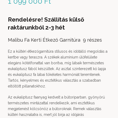
1 099 000
Ft
Rendelésre! Szállítás külső
raktárunkból 2-3 hét
Malibu Fa Kerti Étkező Garnitúra 9 részes
Ez a kültéri étkezőgarnitúra stílusos és időtálló megoldás a
kertbe vagy teraszra. A székek alumínium ülőfelülete
elegáns kötélfonattal van borítva, míg lábaik természetes
eukaliptusz fából készültek. Az asztal szinterezett kő lapja
és eukaliptusz fa lábai tökéletes harmóniát teremtenek.
Tartós, kényelmes és esztétikus választás a szabadban
eltöltött pillanatokhoz.
Az eukaliptusz faanyag kedvelt a bútoriparban, gyönyörű
természetes mintázattal rendelkezik, ami esztétikus
megjelenést kölcsönöz a bútoroknak. Remek választás
kültéri használatra is, mert jól bírja az időjárás