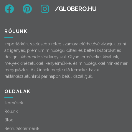
RÓLUNK
Importőrként szélesebb réteg számára elérhetővé kívánjuk tenni
az igényes, prémium minőségű kültéri és beltéri bútorokat és
design lakberendezési tárgyakat. Olyan termékeket kínálunk,
melyek kinézetükkel, kényelmükkel és minőségükkel minket már
meggyőztek. Az Önnek megfelelő terméket hazai
raktárkészletünkről pár napon belül kiszállítjuk.
OLDALAK
Termékek
Rólunk
Blog
Bemutatótermeink