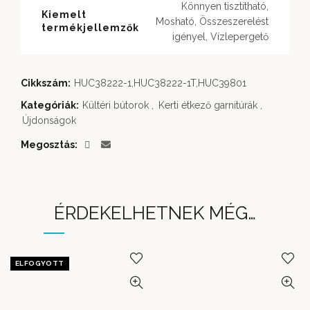
Könnyen tisztítható,
Kiemelt
Mosható, Összeszerelést
termékjellemzők
igényel, Vízlepergető
Cikkszám:
HUC38222-1,HUC38222-1T,HUC39801
Kategóriák:
Kültéri bútorok
,
Kerti étkező garnitúrák
,
Újdonságok
Megosztás
ÉRDEKELHETNEK MÉG…
ELFOGYOTT