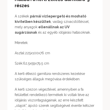
részes
A székek
párnái vízlepergető és mosható
kivitelben készültek
, vastag szivacstöltéssel,
mely anyagok
ellenállnak az UV
sugárzásnak
és az egyéb időjárási hatásoknak.
Méretek:
Asztal:225x100x76 cm
Szék:62,5x59x79,5 cm
A kerti étkező garnitúra rendszeres kezelése
szükséges állaguk megóvása érdekében.
A kerti szezon végeztével, amennyiben a fa
felülettel rendelkező termékek ki voltak téve az
időjárás viszontagságainak, az erre készített
„olajok”, ápoló szerek segítségével évente kétszer