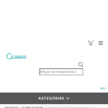
0
Products search
HU
KATEGÓRIÁK
Kezdőlap
/
Kültéri bútorok
/
Malibu Fa Kerti Étkező Garnitúra 9