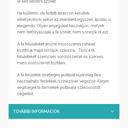
le kell kezelni azokat.
Ha kültéren, de fedett teraszon kerültek
elhelyezésre, akkor az évenként egyszeri ápolás is
elegendő. Olyan anyagokat használjon, melyek
nem befolyásolják a fa színét, nem színezik el azt.
A fa felületeket enyhe mosószeres ruhával
tisztítsuk majd töröljük szárazra. Tilos a fa
felületeket szemcsés súrolószerrel és szerves,
maró oldószerrel tisztítani.
A fa felületek esetleges javítását kizárólag fára
használható festékkel/színezővel végezze. Kérjen
segítséget fa termékek javítására szakosodott
cégektől.
TOVÁBBI INFORMÁCIÓK