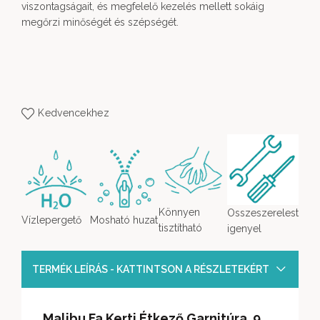
viszontagságait, és megfelelő kezelés mellett sokáig
megőrzi minőségét és szépségét.
Kedvencekhez
Könnyen
Osszeszerelest
Vízlepergető
Mosható huzat
tisztítható
igenyel
TERMÉK LEÍRÁS - KATTINTSON A RÉSZLETEKÉRT
Malibu Fa Kerti Étkező Garnitúra 9