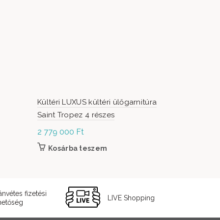
Kültéri LUXUS kültéri ülőgarnitúra
LUXUS Kert
Saint Tropez 4 részes
részes
2 779 000
Ft
2 779 000
Kosárba teszem
Kosárb
ánvétes fizetési
LIVE Shopping
hetőség