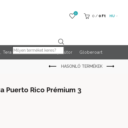
0
0
/
0
Ft
HU
Products search
 Teraszfűtés
Rendezvény bútor
Globeroart
úra Puerto Rico Prémium 3