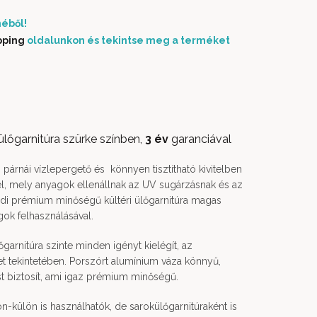
éből!
pping
oldalunkon és tekintse meg a terméket
ülőgarnitúra szürke színben,
3 év
garanciával
párnái vízlepergető és könnyen tisztítható kivitelben
sel, mely anyagok ellenállnak az UV sugárzásnak és az
ódi prémium minőségű kültéri ülőgarnitúra magas
ok felhasználásával.
őgarnitúra szinte minden igényt kielégít, az
t tekintetében. Porszórt alumínium váza könnyű,
st biztosít, ami igaz prémium minőségű.
ön-külön is használhatók, de sarokülőgarnitúraként is