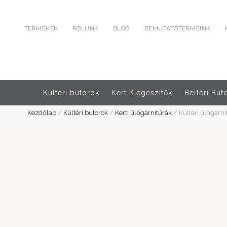
TERMÉKEK
RÓLUNK
BLOG
BEMUTATÓTERMEINK
Kültéri bútorok
Kert Kiegészítők
Beltéri Bút
Kezdőlap
/
Kültéri bútorok
/
Kerti ülőgarnitúrák
/
Kültéri ülőgarn