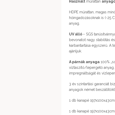
Használt
műrattan
anyag
HDPE műrattan, magas minős
hőingadozásoknak is (-25 C 
anyag.
UV álló
– SGS tanúsítvánny
bevonatot nagy stabilitás és 
karbantartása egyszerű. A t
ajánljuk.
A párnák anyaga
100% „so
víztaszító/lepergető anyag
impregnáltságát és vízlepe
3 év színtartási garanciát bi
anyagok német beszállítók
1 db kanapé 197x100x43cm
1 db kanapé 197x100x43cm