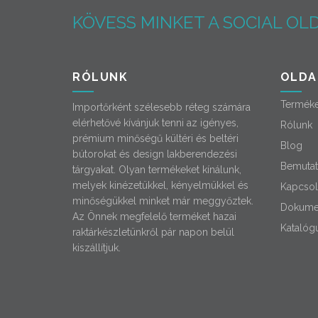
KÖVESS MINKET A SOCIAL OLD
RÓLUNK
OLDA
Termék
Importőrként szélesebb réteg számára
elérhetővé kívánjuk tenni az igényes,
Rólunk
prémium minőségű kültéri és beltéri
Blog
bútorokat és design lakberendezési
Bemutat
tárgyakat. Olyan termékeket kínálunk,
melyek kinézetükkel, kényelmükkel és
Kapcsol
minőségükkel minket már meggyőztek.
Dokume
Az Önnek megfelelő terméket hazai
Katalóg
raktárkészletünkről pár napon belül
kiszállítjuk.