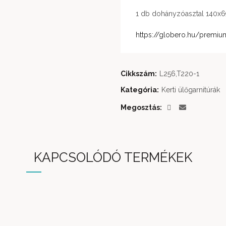
1 db dohányzóasztal 140
https://globero.hu/premium
Cikkszám:
L256,T220-1
Kategória:
Kerti ülőgarnitúrák
Megosztás
KAPCSOLÓDÓ TERMÉKEK