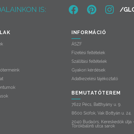
ALAINKON IS:
LAK
INFORMÁCIÓ
ek
ÁSZF
Fizetési feltételek
Szállítási feltételek
ótermeink
Gyakori kérdések
at
Adatkezelési tájékoztató
ntumok
BEMUTATÓTEREM
usok
7622 Pécs, Batthyány u. 9.
8600 Siófok, Vak Bottyán u. 24.
2040 Budaörs, Kereskedők útja 
Törökbálinti utca sarok