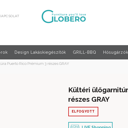
KAPCSOLAT
orok
Design Lakáskiegészítők
GRILL-BBQ
Hősugárzók,
itúra Puerto Rico Prémium 3 részes GRAY
Kültéri ülőgarnit
részes GRAY
ELFOGYOTT
LIVE Shopping