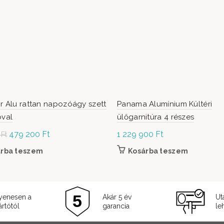
r Alu rattan napozóágy szett
Panama Alumínium Kültéri
óval
ülőgarnitúra 4 részes
Original
479 200
Ft
Current
1 229 900
Ft
0
Ft
price was:
price is:
árba teszem
Kosárba teszem
599
479
000 Ft.
200 Ft.
yenesen a
Akár 5 év
Ut
rtótól
garancia
le