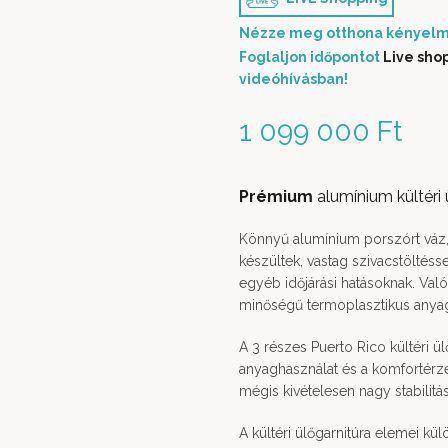
Nézze meg otthona kényelm
Foglaljon időpontot
Live sho
videóhívásban!
1 099 000
Ft
Prémium
alumínium kültéri 
Könnyű alumínium porszórt váz, 
készültek, vastag szivacstöltés
egyéb időjárási hatásoknak. Val
minőségű termoplasztikus anyag
A 3 részes Puerto Rico kültéri ül
anyaghasználat és a komfortérze
mégis kivételesen nagy stabilitá
A kültéri ülőgarnitúra elemei kül