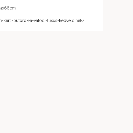
x69x66cm
-kerti-butorok-a-valodi-luxus-kedveloinek/