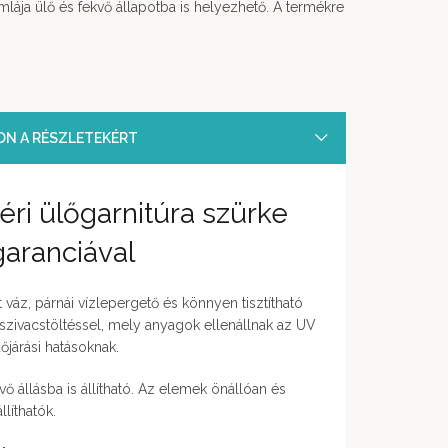
ámlája ülő és fekvő állapotba is helyezhető. A termékre
SON A RÉSZLETEKÉRT
éri ülőgarnitúra szürke
aranciával
áz, párnái vízlepergető és könnyen tisztítható
g szivacstöltéssel, mely anyagok ellenállnak az UV
járási hatásoknak.
kvő állásba is állítható. Az elemek önállóan és
llíthatók.