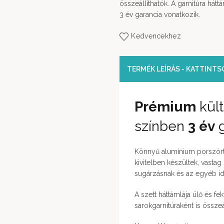
összeállíthatók. A garnitúra hátt
3 év garancia vonatkozik.
Kedvencekhez
TERMÉK LEÍRÁS - KATTINT
Prémium
kült
színben
3 év
g
Könnyű alumínium porszórt v
kivitelben készültek, vasta
sugárzásnak és az egyéb idő
A szett háttámlája ülő és fe
sarokgarnitúraként is összeá