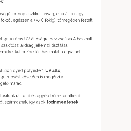
ok
:
égű termoplasztikus anyag, ellenáll a nagy
foktól egészen a +70 C fokig), tömegében festett
al 3000 órás UV állóságra bevizsgálva A használt
szakítószilárdság jellemzi, tisztítása
erméket kültéri/beltéri használatra egyaránt
lution dyed polyester”,
UV álló
,
, 30 mosást követően is megőrzi a
rgető marad.
ztosítunk rá, töltő és egyéb bőrrel érintkező
tól származnak, így azok
toxinmentesek
.