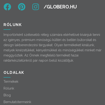
RÓLUNK
Importőrként szélesebb réteg számára elérhetővé kívánjuk tenni
az igényes, prémium minőségű kültéri és beltéri bútorokat és
design lakberendezési tárgyakat. Olyan termékeket kínálunk,
melyek kinézetükkel, kényelmükkel és minőségükkel minket már
meggyőztek. Az Önnek megfelelő terméket hazai
raktárkészletünkről pár napon belül kiszállítjuk.
OLDALAK
Termékek
Rólunk
Blog
Bemutatótermeink