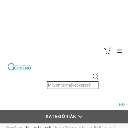
0
Products search
HU
KATEGÓRIÁK
Kezdőlap
/
Kültéri bútorok
/
Kuba Prémium Kültéri Fa Bárszett 5