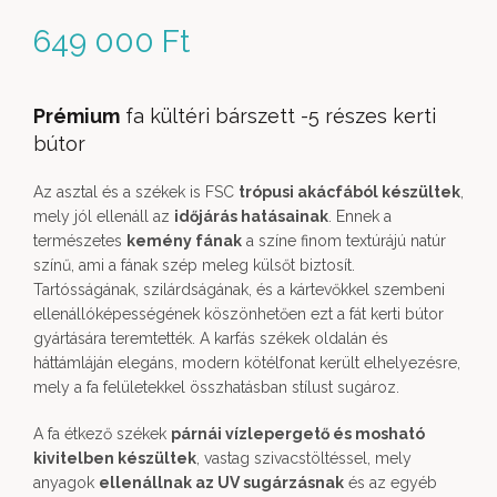
649 000
Ft
Prémium
fa kültéri bárszett -5 részes kerti
bútor
Az asztal és a székek is FSC
trópusi akácfából készültek
,
mely jól ellenáll az
időjárás hatásainak
. Ennek a
természetes
kemény fának
a színe finom textúrájú natúr
színű, ami a fának szép meleg külsőt biztosít.
Tartósságának, szilárdságának, és a kártevőkkel szembeni
ellenállóképességének köszönhetően ezt a fát kerti bútor
gyártására teremtették. A karfás székek oldalán és
háttámláján elegáns, modern kötélfonat került elhelyezésre,
mely a fa felületekkel összhatásban stílust sugároz.
A fa étkező székek
párnái vízlepergető és mosható
kivitelben készültek
, vastag szivacstöltéssel, mely
anyagok
ellenállnak az UV sugárzásnak
és az egyéb