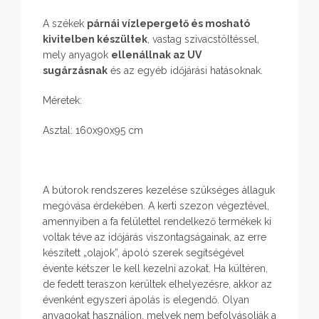
A székek
párnái vízlepergető és mosható
kivitelben készültek
, vastag szivacstöltéssel,
mely anyagok
ellenállnak az UV
sugárzásnak
és az egyéb időjárási hatásoknak.
Méretek:
Asztal: 160x90x95 cm
A bútorok rendszeres kezelése szükséges állaguk
megóvása érdekében. A kerti szezon végeztével,
amennyiben a fa felülettel rendelkező termékek ki
voltak téve az időjárás viszontagságainak, az erre
készített „olajok”, ápoló szerek segítségével
évente kétszer le kell kezelni azokat. Ha kültéren,
de fedett teraszon kerültek elhelyezésre, akkor az
évenként egyszeri ápolás is elegendő. Olyan
anyagokat használjon, melyek nem befolyásolják a