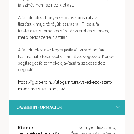
fa színét, nem színezik el azt.
A fa felületeket enyhe mosószeres ruhával
tisztítsuk majd töröljük szárazra. Tilos a fa
felületeket szemcsés súrolószerrel és szerves,
maró oldószerrel tisztítani.
A fa felületek esetleges javítását kizárólag fára
használható festékkel/szinezővel végezze. Kérjen
segítséget fa termékek javítására szakosodott
cégektől.
https://globero.hu/ulogarnitura-vs-etkezo-szett-
mikor-melyiket-ajanljuk/
TOVÁBBI INFORMÁCIÓK
Könnyen tisztítható,
Kiemelt
termékjellemzők