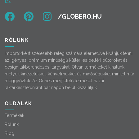
IS:
RÓLUNK
Importőrként szélesebb réteg számára elérhetővé kívánjuk tenni
az igényes, prémium minőségű kültéri és beltéri bútorokat és
design lakberendezési tárgyakat. Olyan termékeket kínálunk,
melyek kinézetükkel, kényelmükkel és minőségükkel minket már
meggyőztek. Az Önnek megfelelő terméket hazai
raktárkészletünkről pár napon belül kiszállítjuk.
OLDALAK
Termékek
Rólunk
Blog