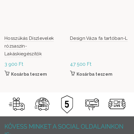
Hosszúkás Díszlevelek
Design Váza fa tartóban-L
rózsaszín-
Lakáskiegészítők
3 900
Ft
47 500
Ft
Kosárba teszem
Kosárba teszem
KÖVESS MINKET A SOCIAL OLDALAINKON