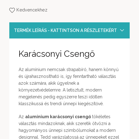
Kedvencekhez
TERMÉK LEÍRÁS - KATTINTSON A RÉSZLETEKÉRT
Karácsonyi Csengő
Az alumínium nemcsak strapabíró, hanem könnyű
és újrahasznosítható is, így fenntartható választás
azok számára, akik ügyelnek a
környezetvédelemre. A letisztult, modern
megjelenés pedig egyszerre teszi időtlen
klasszikussá és trendi ünnepi kiegészítővé.
Az
alumínium karácsonyi csengő
tökéletes
választás mindazoknak, akik szeretik ötvözni a
hagyományos ünnepi szimbólumokat a modern
designnal. Tedd varázslatossá az ünnepeket ezzel