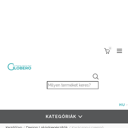
0
Products search
HU
KATEGÓRIÁK
Kezdőlap
/
Design Lakáskiegészítők
/
Karácsonyi csengő