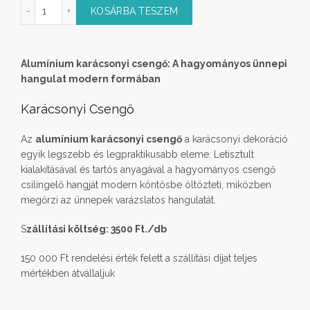
csonyi csengő mennyiség
KOSÁRBA TESZEM
Alumínium karácsonyi csengő: A hagyományos ünnepi
hangulat modern formában
Karácsonyi Csengő
Az
alumínium karácsonyi csengő
a karácsonyi dekoráció
egyik legszebb és legpraktikusabb eleme. Letisztult
kialakításával és tartós anyagával a hagyományos csengő
csilingelő hangját modern köntösbe öltözteti, miközben
megőrzi az ünnepek varázslatos hangulatát.
S
zállítási költség: 3500 Ft.
/db
150 000 Ft rendelési érték felett a szállítási díjat teljes
mértékben átvállaljuk