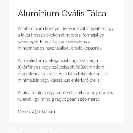
Alumínium Ovális Tálca
Az alumínium könnyű, de rendkívül strapabíró, így
a tálca hosszú éveken át megőrzi formáját és
szépségét. Ellenáll a korróziónak és a
mindennapos használatból eredő kopásnak.
Az ovális forma eleganciát sugároz, míg a
tükörfényes vagy szálcsiszolt felület modern
megjelenést biztosít. Ez a tálca tökéletesen illik
minimalista vagy klasszikus enteriőrökbe is.
A tálca felülete egyszerűen tisztítható egy nedves
ruhával, így mindig ragyogóan szép marad.
Mérete:45x16x2 cm