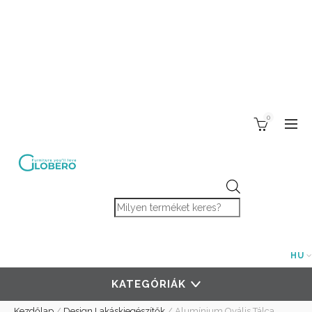
0
Products search
HU
KATEGÓRIÁK
Kezdőlap
/
Design Lakáskiegészítők
/
Alumínium Ovális Tálca