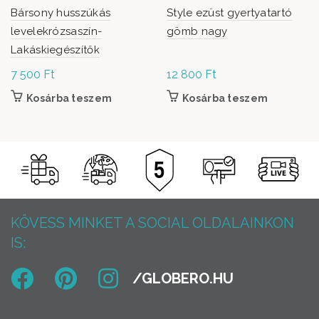
Bársony husszúkás
Style ezüst gyertyatartó
levelekrózsaszín-
gömb nagy
Lakáskiegészítők
7 500
Ft
12 800
Ft
Kosárba teszem
Kosárba teszem
KÖVESS MINKET A SOCIAL OLDALAINKON
IS: