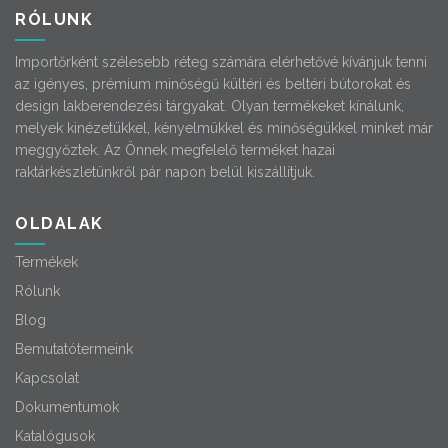
RÓLUNK
Importőrként szélesebb réteg számára elérhetővé kívánjuk tenni
az igényes, prémium minőségű kültéri és beltéri bútorokat és
design lakberendezési tárgyakat. Olyan termékeket kínálunk,
melyek kinézetükkel, kényelmükkel és minőségükkel minket már
meggyőztek. Az Önnek megfelelő terméket hazai
raktárkészletünkről pár napon belül kiszállítjuk.
OLDALAK
Termékek
Rólunk
Blog
Bemutatótermeink
Kapcsolat
Dokumentumok
Katalógusok