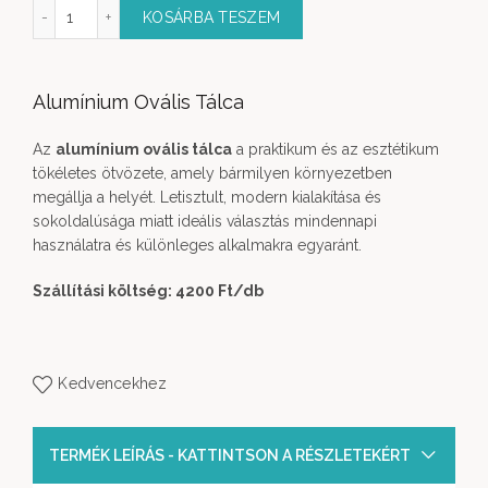
ium Ovális Tálca mennyiség
KOSÁRBA TESZEM
Alumínium Ovális Tálca
Az
alumínium ovális tálca
a praktikum és az esztétikum
tökéletes ötvözete, amely bármilyen környezetben
megállja a helyét. Letisztult, modern kialakítása és
sokoldalúsága miatt ideális választás mindennapi
használatra és különleges alkalmakra egyaránt.
Szállítási költség: 4200 Ft
/db
Kedvencekhez
TERMÉK LEÍRÁS - KATTINTSON A RÉSZLETEKÉRT