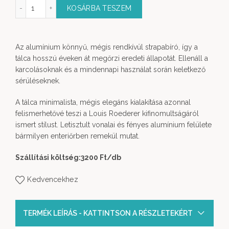
um Tálca 46x26 cm mennyiség
KOSÁRBA TESZEM
Az alumínium könnyű, mégis rendkívül strapabíró, így a
tálca hosszú éveken át megőrzi eredeti állapotát. Ellenáll a
karcolásoknak és a mindennapi használat során keletkező
sérüléseknek.
A tálca minimalista, mégis elegáns kialakítása azonnal
felismerhetővé teszi a Louis Roederer kifinomultságáról
ismert stílust. Letisztult vonalai és fényes alumínium felülete
bármilyen enteriőrben remekül mutat.
Szállítási költség:3200 Ft/db
Kedvencekhez
TERMÉK LEÍRÁS - KATTINTSON A RÉSZLETEKÉRT