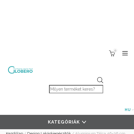
0
Products search
HU
KATEGÓRIÁK
Kezdőlap
/
Design Lakáskiegészítők
/
Alumínium Tálca 46×26 cm