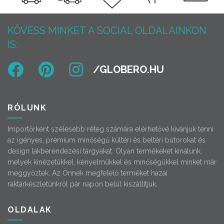
KÖVESS MINKET A SOCIAL OLDALAINKON
IS:
RÓLUNK
Importőrként szélesebb réteg számára elérhetővé kívánjuk tenni
az igényes, prémium minőségű kültéri és beltéri bútorokat és
design lakberendezési tárgyakat. Olyan termékeket kínálunk,
melyek kinézetükkel, kényelmükkel és minőségükkel minket már
meggyőztek. Az Önnek megfelelő terméket hazai
raktárkészletünkről pár napon belül kiszállítjuk.
OLDALAK