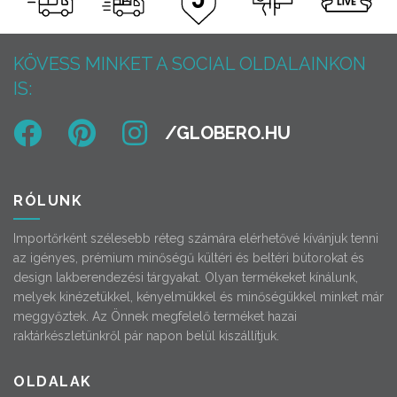
KÖVESS MINKET A SOCIAL OLDALAINKON
IS:
RÓLUNK
Importőrként szélesebb réteg számára elérhetővé kívánjuk tenni
az igényes, prémium minőségű kültéri és beltéri bútorokat és
design lakberendezési tárgyakat. Olyan termékeket kínálunk,
melyek kinézetükkel, kényelmükkel és minőségükkel minket már
meggyőztek. Az Önnek megfelelő terméket hazai
raktárkészletünkről pár napon belül kiszállítjuk.
OLDALAK