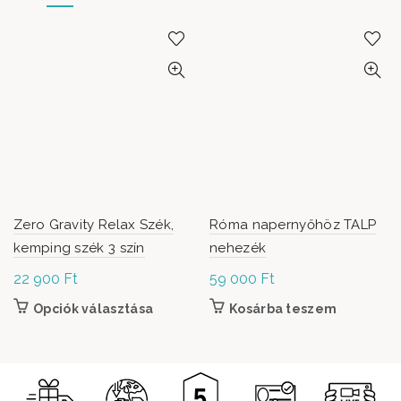
Zero Gravity Relax Szék,
Róma napernyőhöz TALP
kemping szék 3 szín
nehezék
22 900
Ft
59 000
Ft
Opciók választása
Ennek a terméknek több variációja van. A
Kosárba teszem
változatok a termékoldalon választhatók
ki