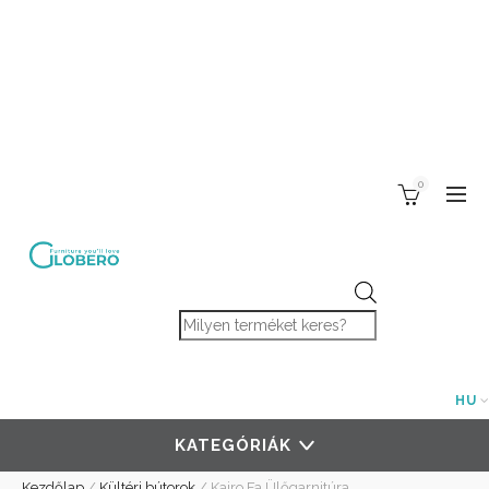
0
Products search
HU
KATEGÓRIÁK
Kezdőlap
/
Kültéri bútorok
/
Kairo Fa Ülőgarnitúra