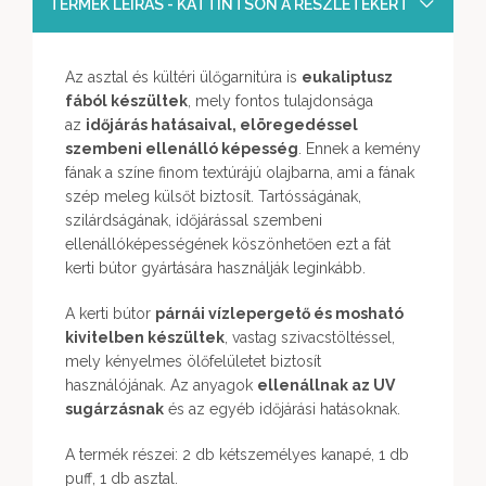
TERMÉK LEÍRÁS - KATTINTSON A RÉSZLETEKÉRT
Az asztal és kültéri ülőgarnitúra is
eukaliptusz
fából készültek
, mely fontos tulajdonsága
az
időjárás hatásaival, elöregedéssel
szembeni ellenálló képesség
. Ennek a kemény
fának a színe finom textúrájú olajbarna, ami a fának
szép meleg külsőt biztosít. Tartósságának,
szilárdságának, időjárással szembeni
ellenállóképességének köszönhetően ezt a fát
kerti bútor gyártására használják leginkább.
A kerti bútor
párnái vízlepergető és mosható
kivitelben készültek
, vastag szivacstöltéssel,
mely kényelmes ölőfelületet biztosít
használójának. Az anyagok
ellenállnak az UV
sugárzásnak
és az egyéb időjárási hatásoknak.
A termék részei: 2 db kétszemélyes kanapé, 1 db
puff, 1 db asztal.