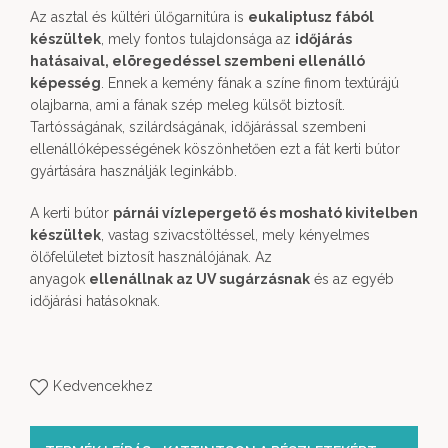
Az asztal és kültéri ülőgarnitúra is
eukaliptusz fából
készültek
, mely fontos tulajdonsága az
időjárás
hatásaival, elöregedéssel szembeni ellenálló
képesség
. Ennek a kemény fának a színe finom textúrájú
olajbarna, ami a fának szép meleg külsőt biztosít.
Tartósságának, szilárdságának, időjárással szembeni
ellenállóképességének köszönhetően ezt a fát kerti bútor
gyártására használják leginkább.
A kerti bútor
párnái vízlepergető és mosható kivitelben
készültek
, vastag szivacstöltéssel, mely kényelmes
ölőfelületet biztosít használójának. Az
anyagok
ellenállnak az UV sugárzásnak
és az egyéb
időjárási hatásoknak.
Kedvencekhez