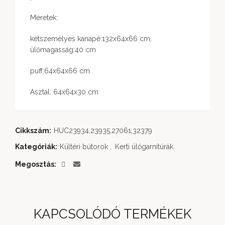
Méretek:
kétszemélyes kanapé:132x64x66 cm,
ülőmagasság:40 cm
puff:64x64x66 cm
Asztal: 64x64x30 cm
Cikkszám:
HUC23934,23935,27061,32379
Kategóriák:
Kültéri bútorok
,
Kerti ülőgarnitúrák
Megosztás
KAPCSOLÓDÓ TERMÉKEK