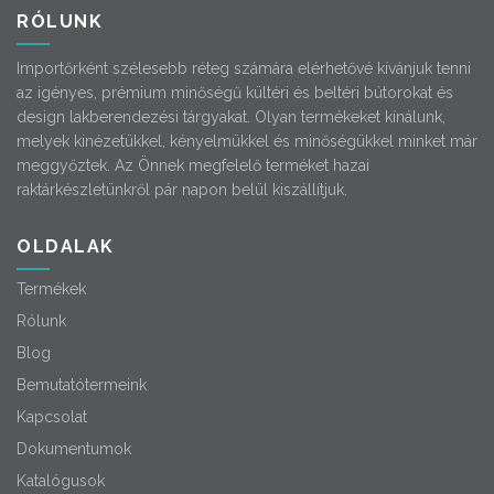
RÓLUNK
Importőrként szélesebb réteg számára elérhetővé kívánjuk tenni
az igényes, prémium minőségű kültéri és beltéri bútorokat és
design lakberendezési tárgyakat. Olyan termékeket kínálunk,
melyek kinézetükkel, kényelmükkel és minőségükkel minket már
meggyőztek. Az Önnek megfelelő terméket hazai
raktárkészletünkről pár napon belül kiszállítjuk.
OLDALAK
Termékek
Rólunk
Blog
Bemutatótermeink
Kapcsolat
Dokumentumok
Katalógusok