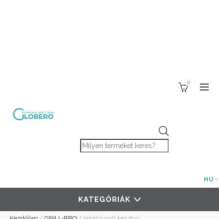
0
Products search
HU
KATEGÓRIÁK
Kezdőlap
/
GRILL-BBQ
/
Hőálló grill kesztyű