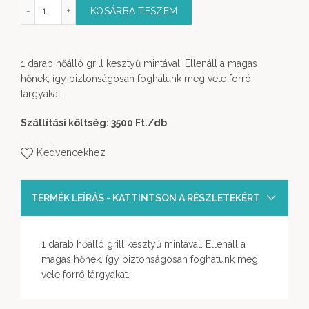
ló grill kesztyű mennyiség
KOSÁRBA TESZEM
1 darab hőálló grill kesztyű mintával. Ellenáll a magas
hőnek, így biztonságosan foghatunk meg vele forró
tárgyakat.
Szállítási költség: 3500 Ft.
/db
Kedvencekhez
TERMÉK LEÍRÁS - KATTINTSON A RÉSZLETEKÉRT
1 darab hőálló grill kesztyű mintával. Ellenáll a
magas hőnek, így biztonságosan foghatunk meg
vele forró tárgyakat.