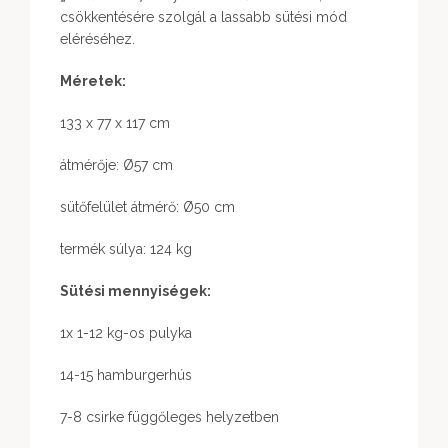
csökkentésére szolgál a lassabb sütési mód
eléréséhez.
Méretek:
133 x 77 x 117 cm
átmérője: Ø57 cm
sütőfelület átmérő: Ø50 cm
termék súlya: 124 kg
Sütési mennyiségek:
1x 1-12 kg-os pulyka
14-15 hamburgerhús
7-8 csirke függőleges helyzetben