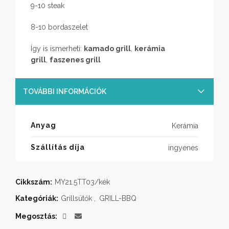
9-10 steak
8-10 bordaszelet
Így is ismerheti:
kamado grill
,
kerámia
grill
,
faszenes grill
TOVÁBBI INFORMÁCIÓK
Anyag
Kerámia
Szállítás díja
ingyenes
Cikkszám:
MY21.5TT03/kék
Kategóriák:
Grillsütők
,
GRILL-BBQ
Megosztás