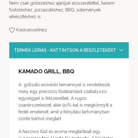
Nem csak grillezéshez ajánljuk előszeretettel, hanem
füstöléshez, pizzasütéshez, BBQ, sütemények
elkészítéshez is.
Kedvencekhez
TERMÉK LEÍRÁS - KATTINTSON A RÉSZLETEKÉRT
KAMADO GRILL, BBQ
A grillsütő esővédő kéménnyel is rendelkezik,
mely egy precíziós füstáramlást szabályozó
egységgel is felszereltek. A rugós
zsanérszerkezet, akár 90%-kal is megkönnyíti a
fedél emelését, amit a felnyitási tartományban
szinte bárhol megtart.
A hasznos füst és aroma megtartását egy