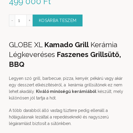
499 000
Ft
ill Kerámia Faszenes BBQ sütő BLUE mennyiség
KOSÁRBA TESZEM
GLOBE XL
Kamado Grill
Kerámia
Légkeveréses
Faszenes Grillsütő,
BBQ
Legyen szó grill, barbecue, pizza, kenyér, pékárú vagy akár
egy desszert elkészítéséről, a kerámia grillsütőnek ez nem
lehet akadály.
Kiváló minőségű kerámiából
készült, mely
különösen jól tartja a hőt.
A több darabból álló vastag tűztere pedig ellenáll a
hőtágulásnak (ezáltal a repedéseknek) és nagyszerű
légáramlást biztosít a sütőnkben.