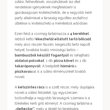
sütési, felhevítések, visszahűtések (az étel
rendelései igényeknek megfelelően) is
gazdaságosan kivitelezhetők, de a nagyobb kerti
party alkalmával a társaság együttes asztalhoz
ültetése is kivitelezhető a méreteiből adódóan.
Ezen felül a csomag tartalmazza a
4 kerékkel
(ebből kettő f
ékezhető) ellátott tartó bölcsőt
,
mely alsó részén faszén, kiegészítő tartó kapott
helyet, továbbá kiváló minőségű tartós –
bambuszból készült fogantyút
és lehajtható
oldalsó polcokat
, 1 db
pizza követ
és 1 db
takaróponyvát
. A beépített
hőmérő
a
piszkavas
sal is a sütési élményünket tovább
növeli.
A
kétszintes rács
is a szett része, mely duplájára
növeli a sütési felületet, így egyszerűen
biztosíthatja a nagyobb társaságok számára is a
tökéletes kerti grill élményt. A csomag tartalma a
„deflector”,
mely a direkt hő tereléséra,