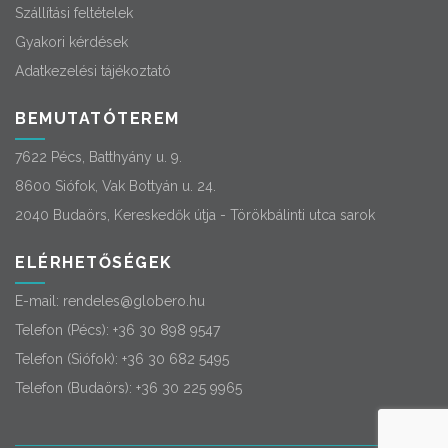
Szállítási feltételek
Gyakori kérdések
Adatkezelési tájékoztató
BEMUTATÓTEREM
7622 Pécs, Batthyány u. 9.
8600 Siófok, Vak Bottyán u. 24.
2040 Budaörs, Kereskedők útja - Törökbálinti utca sarok
ELÉRHETŐSÉGEK
E-mail:
rendeles@globero.hu
Telefon (Pécs):
+36 30 898 9547
Telefon (Siófok):
+36 30 682 5495
Telefon (Budaörs):
+36 30 225 9965