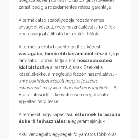
üvegszálas fém tömítő filc biztosítja. A tökéletes
zárást pedig a rozsdamentes retesz garantálja.
A termék alsó szabályozója rozsdamentes
anyagból készült, mely használatával 5-10 C fok
pontossággal állítható be a sütési hőfok.
A termék a többi hasonló grillhez képest
vastagabb, tömörebb kerámiából készült,
így
tartósabb, jobban tartja a hőt,
hosszabb sütési
időt biztosít
va a használójának. Ezekkel a
készülékekkel a megfelelő faszén használatával –
„
mi a bükkfából készült hargitai faszénre
esküszünk”, mely web-shopunkban is kapható
– 6-
8 óra sütési idő is kényelmesen megoldható
egyetlen feltöltéssel.
A terméket nagy kapacitású
éttermek teraszaira
és kerti felhasználásra
egyaránt ajánljuk.
Akár vendéglátó egységek folyamatos több órás