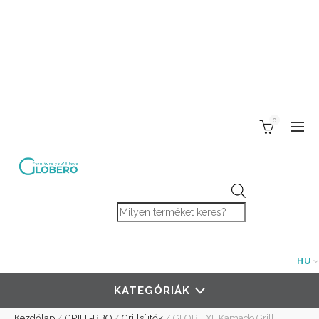
0
Products search
HU
KATEGÓRIÁK
Kezdőlap
/
GRILL-BBQ
/
Grillsütők
/
GLOBE XL Kamado Grill