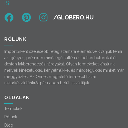
IS:
RÓLUNK
Importőrként szélesebb réteg számára elérhetővé kívánjuk tenni
az igényes, prémium minőségű kültéri és beltéri bútorokat és
design lakberendezési tárgyakat. Olyan termékeket kínálunk,
melyek kinézetükkel, kényelmükkel és minőségükkel minket már
meggyőztek. Az Önnek megfelelő terméket hazai
raktárkészletünkről pár napon belül kiszállítjuk.
OLDALAK
Termékek
Rólunk
Blog