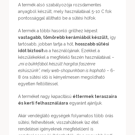
A termék alsó szabályozója rozsdamentes
anyagból készült, mely használatával 5-10 C fok
pontossággal állítható be a sütési hőfok.
A termék a többi hasonló grillhez képest
vastagabb, tömörebb kerámiából készült,
így
tartósabb, jobban tartja a hőt,
hosszabb sütési
időt biztosít
va a használójának. Ezekkel a
készülékekkel a megfelelő faszén használatával –
„
mi a bükkfából készült hargitai faszénre
esküszünk”, mely web-shopunkban is kapható
– 6-
8 óra sütési idő is kényelmesen megoldható
egyetlen feltöltéssel.
A terméket nagy kapacitású
éttermek teraszaira
és kerti felhasználásra
egyaránt ajánljuk.
Akár vendéglátó egységek folyamatos több órás
sütési, felhevítések, visszahűtések (az étel
rendelései igényeknek megfelelően) is