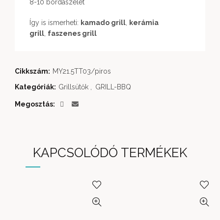
8-10 bordaszelet
Így is ismerheti:
kamado grill
,
kerámia
grill
,
faszenes grill
Cikkszám:
MY21.5TT03/piros
Kategóriák:
Grillsütők
,
GRILL-BBQ
Megosztás
KAPCSOLÓDÓ TERMÉKEK