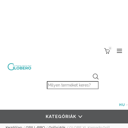
0
Products search
HU
KATEGÓRIÁK
Kezdőlap
/
GRILL-BBQ
/
Grillsütők
/
GLOBE XL Kamado Grill