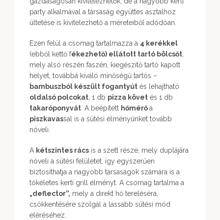
gazdaságosan kivitelezhetők, de a nagyobb kerti
party alkalmával a társaság együttes asztalhoz
ültetése is kivitelezhető a méreteiből adódóan.
Ezen felül a csomag tartalmazza a
4 kerékkel
(ebből kettő f
ékezhető) ellátott tartó bölcsőt
,
mely alsó részén faszén, kiegészítő tartó kapott
helyet, továbbá kiváló minőségű tartós –
bambuszból készült fogantyút
és lehajtható
oldalsó polcokat
, 1 db
pizza követ
és 1 db
takaróponyvát
. A beépített
hőmérő
a
piszkavas
sal is a sütési élményünket tovább
növeli.
A
kétszintes rács
is a szett része, mely duplájára
növeli a sütési felületet, így egyszerűen
biztosíthatja a nagyobb társaságok számára is a
tökéletes kerti grill élményt. A csomag tartalma a
„deflector”,
mely a direkt hő tereléséra,
csökkentésére szolgál a lassabb sütési mód
eléréséhez.