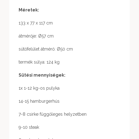
Méretek:
133 x 77 x 117 cm
átmérője: Ø57 cm
sütőfelület átmérő: Ø50 cm
termék súlya: 124 kg
Sütési mennyiségek:
1x 1-12 kg-os pulyka
14-15 hamburgerhús
7-8 csirke függőleges helyzetben
9-10 steak