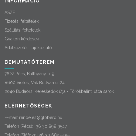
INFORMÁCIÓ
ÁSZF
Fizetési feltételek
Szállítási feltételek
Gyakori kérdések
Adatkezelési tájékoztató
BEMUTATÓTEREM
7622 Pécs, Batthyány u. 9.
8600 Siófok, Vak Bottyán u. 24.
2040 Budaörs, Kereskedők útja - Törökbálinti utca sarok
ELÉRHETŐSÉGEK
E-mail:
rendeles@globero.hu
Telefon (Pécs):
+36 30 898 9547
Telefon (Siófok):
+36 30 682 5495