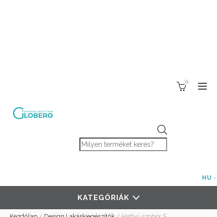
0
Products search
HU
KATEGÓRIÁK
Kezdőlap
/
Design Lakáskiegészítők
/
Hattyú szobor S