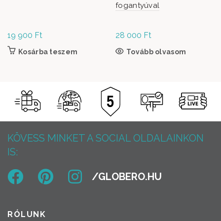
fogantyúval
19 900
Ft
28 000
Ft
Kosárba teszem
Tovább olvasom
KÖVESS MINKET A SOCIAL OLDALAINKON
IS:
RÓLUNK