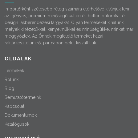
Importőrként szélesebb réteg számára elérhetővé kívánjuk tenni
az igényes, prémium minőségű kültéri és beltéri bútorokat és
design lakberendezési tárgyakat. Olyan termékeket kínálunk,
melyek kinézetükkel, kényelmükkel és minőségükkel minket már
meggyőztek. Az Önnek megfelelő terméket hazai
raktárkészletünkről pár napon belül kiszállítjuk.
OLDALAK
Termékek
Rólunk
Blog
Bemutatótermeink
Kapcsolat
Dokumentumok
Katalógusok