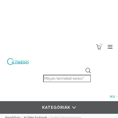
0
Products search
HU
KATEGÓRIÁK
Kezdőlap
/
Kültéri bútorok
/
Fotel takaróponyva