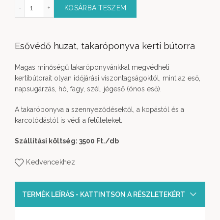
l takaróponyva mennyiség
KOSÁRBA TESZEM
Esővédő huzat, takaróponyva kerti bútorra
Magas minőségű takaróponyvánkkal megvédheti
kertibútorait olyan időjárási viszontagságoktól, mint az eső,
napsugárzás, hó, fagy, szél, jégeső (ónos eső).
A takaróponyva a szennyeződésektől, a kopástól és a
karcolódástól is védi a felületeket.
Szállítási költség: 3500 Ft.
/db
Kedvencekhez
TERMÉK LEÍRÁS - KATTINTSON A RÉSZLETEKÉRT