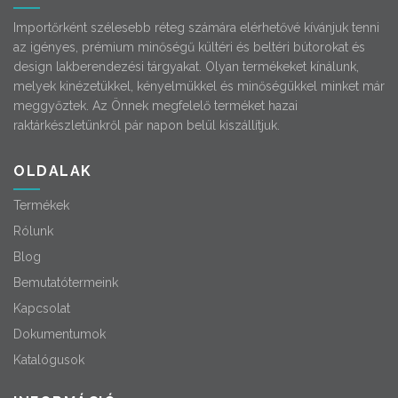
Importőrként szélesebb réteg számára elérhetővé kívánjuk tenni
az igényes, prémium minőségű kültéri és beltéri bútorokat és
design lakberendezési tárgyakat. Olyan termékeket kínálunk,
melyek kinézetükkel, kényelmükkel és minőségükkel minket már
meggyőztek. Az Önnek megfelelő terméket hazai
raktárkészletünkről pár napon belül kiszállítjuk.
OLDALAK
Termékek
Rólunk
Blog
Bemutatótermeink
Kapcsolat
Dokumentumok
Katalógusok