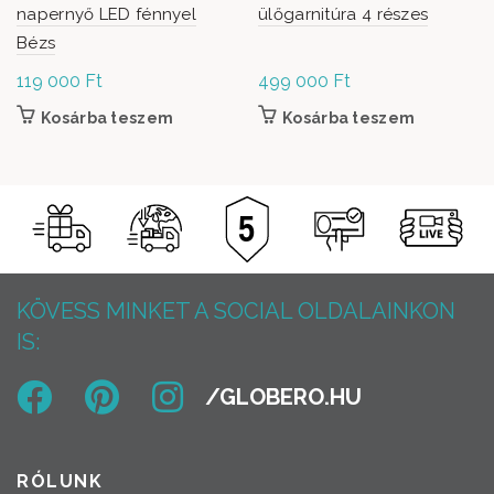
napernyő LED fénnyel
ülőgarnitúra 4 részes
Bézs
119 000
Ft
499 000
Ft
Kosárba teszem
Kosárba teszem
KÖVESS MINKET A SOCIAL OLDALAINKON
IS:
RÓLUNK