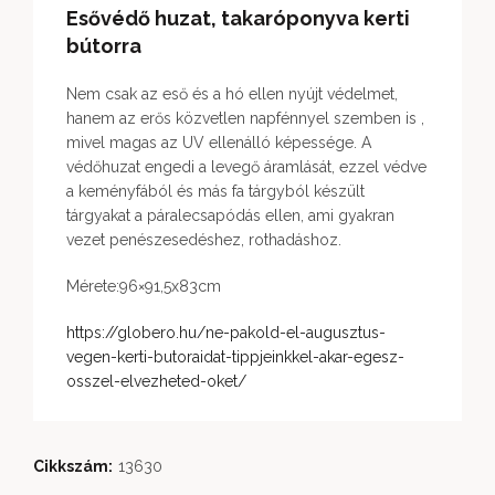
Esővédő huzat, takaróponyva kerti
bútorra
Nem csak az eső és a hó ellen nyújt védelmet,
hanem az erős közvetlen napfénnyel szemben is ,
mivel magas az UV ellenálló képessége. A
védőhuzat engedi a levegő áramlását, ezzel védve
a keményfából és más fa tárgyból készült
tárgyakat a páralecsapódás ellen, ami gyakran
vezet penészesedéshez, rothadáshoz.
Mérete:96×91,5x83cm
https://globero.hu/ne-pakold-el-augusztus-
vegen-kerti-butoraidat-tippjeinkkel-akar-egesz-
osszel-elvezheted-oket/
Cikkszám:
13630