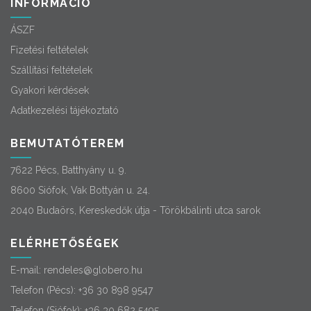
INFORMÁCIÓ
ÁSZF
Fizetési feltételek
Szállítási feltételek
Gyakori kérdések
Adatkezelési tájékoztató
BEMUTATÓTEREM
7622 Pécs, Batthyány u. 9.
8600 Siófok, Vak Bottyán u. 24.
2040 Budaörs, Kereskedők útja - Törökbálinti utca sarok
ELÉRHETŐSÉGEK
E-mail:
rendeles@globero.hu
Telefon (Pécs):
+36 30 898 9547
Telefon (Siófok):
+36 30 682 5495