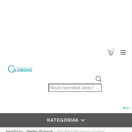
0
Products search
HU
KATEGÓRIÁK
Kezdőlap
/
Beltéri Bútorok
/
Bőr Bárszék barna színben