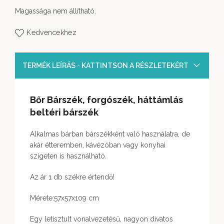
Magassága nem állítható.
Kedvencekhez
TERMÉK LEÍRÁS - KATTINTSON A RÉSZLETEKÉRT
Bőr Bárszék, forgószék, háttámlás
beltéri bárszék
Alkalmas bárban bárszékként való használatra, de
akár étteremben, kávézóban vagy konyhai
szigeten is használható.
Az ár 1 db székre értendő!
Mérete:57x57x109 cm
Egy letisztult vonalvezetésű, nagyon divatos