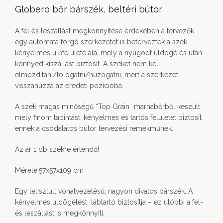
Globero bőr bárszék, beltéri bútor
A fel és leszállást megkönnyítése érdekében a tervezők
egy automata forgó szerkezetet is beterveztek a szék
kényelmes ülőfelülete alá, mely a nyugodt üldögélés után
könnyed kiszállást biztosít. A széket nem kell
elmozdítani/tologatni/húzogatni, mert a szerkezet
visszahúzza az eredeti pozícióba.
A szék magas minőségű “Top Grain” marhabőrből készült,
mely finom tapintást, kényelmes és tartós felületet biztosít
ennek a csodálatos bútor tervezési remekműnek.
Az ár 1 db székre értendő!
Mérete:57x57x109 cm
Egy letisztult vonalvezetésű, nagyon divatos bárszék. A
kényelmes üldögélést lábtartó biztosítja – ez utóbbi a fel-
és leszállást is megkönnyíti.