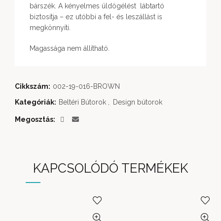
bárszék. A kényelmes üldögélést lábtartó
biztosítja – ez utóbbi a fel- és leszállást is
megkönnyíti.
Magassága nem állítható.
Cikkszám:
002-19-016-BROWN
Kategóriák:
Beltéri Bútorok
,
Design bútorok
Megosztás
KAPCSOLÓDÓ TERMÉKEK