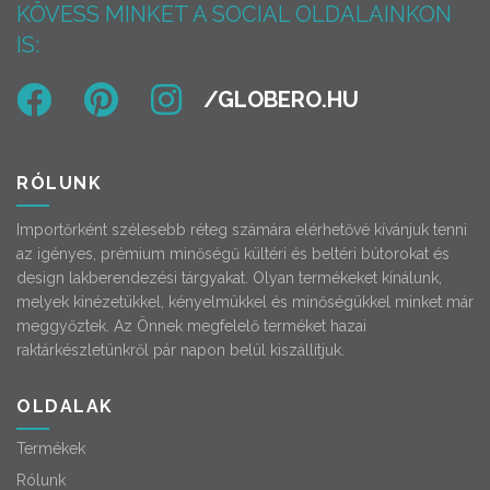
KÖVESS MINKET A SOCIAL OLDALAINKON
IS:
RÓLUNK
Importőrként szélesebb réteg számára elérhetővé kívánjuk tenni
az igényes, prémium minőségű kültéri és beltéri bútorokat és
design lakberendezési tárgyakat. Olyan termékeket kínálunk,
melyek kinézetükkel, kényelmükkel és minőségükkel minket már
meggyőztek. Az Önnek megfelelő terméket hazai
raktárkészletünkről pár napon belül kiszállítjuk.
OLDALAK
Termékek
Rólunk