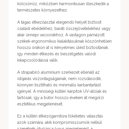
kölcsönöz, miközben harmonikusan illeszkedik a
természetes környezethez.
A tágas étkezőasztal elegendő helyet biztosít
családi ebédekhez, baráti összejövetelekhez vagy
akár ünnepi vacsorákhoz. A vastagon párnázott
székek ergonomikus kialakításuknak köszönhetően
hosszú órákon át is kényelmes ülést biztosítanak,
így minden étkezés és beszélgetés valódi
kikapcsolódássá válik.
A strapabíró alumínium szerkezet ellenáll az
időjárás viszontagságainak, nem rozsdásodik,
könnyen tisztítható és minimális karbantartást
igényel. A minőségi kültéri kárpitok UV-állóak és
tartósak, így a bútor hosszú éveken át megőrzi
esztétikus megjelenését.
Ez a kültéri étkezőgarnitúra tökéletes választás
azok számára, akik kompromisszumok nélkül
szeretnék ötvözni a luxus megjelenést, a