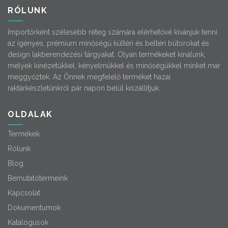
RÓLUNK
Importőrként szélesebb réteg számára elérhetővé kívánjuk tenni
az igényes, prémium minőségű kültéri és beltéri bútorokat és
design lakberendezési tárgyakat. Olyan termékeket kínálunk,
melyek kinézetükkel, kényelmükkel és minőségükkel minket már
meggyőztek. Az Önnek megfelelő terméket hazai
raktárkészletünkről pár napon belül kiszállítjuk.
OLDALAK
Termékek
Rólunk
Blog
Bemutatótermeink
Kapcsolat
Dokumentumok
Katalógusok