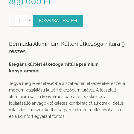
899 000
Ft
ültéri Étkezőgarnitúra 9 részes mennyiség
KOSÁRBA TESZEM
Bermuda Alumínium Kültéri Étkezőgarnitúra 9
részes
Elegáns kültéri étkezőgarnitúra prémium
kényelemmel
Tegye még élvezetesebbé a szabadtéri étkezéseket ezzel a
modern kialakítású kültéri étkezőgarnitúrával. A letisztult
alumínium váz, a kényelmes párnázott székek és az
időjárásálló anyagok tökéletes kombinációt alkotnak. Ideális
választás teraszra, kertbe vagy medence mellé, ahol a stílus
és a komfort egyaránt fontos.