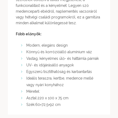
funkcionalitást és a kényelmet. Legyen szó
medenceparti ebédről, naplementés vacsoráról
vagy hétvégi családi programokról, ez a garnitúra
minden alkalmat különlegessé tesz.
Főbb előnyök:
Modern, elegáns design
Könnyű és korrózióálló alumínium váz
Vastag, kényelmes ülő- és háttámla párnák
UV- és időjárásálló anyagok
Egyszerű tisztíthatóság és karbantartás
Ideális teraszra, kertbe, medence mellé
vagy nyári konyhához
Méretel:
Asztal:220 x 100 x 75 cm
Szék:60×72,5×92 cm