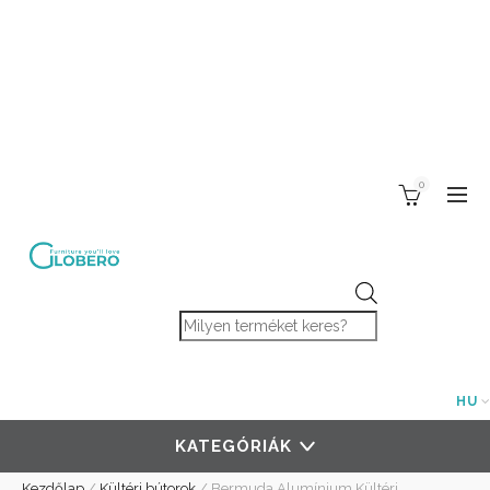
0
Products search
HU
KATEGÓRIÁK
Kezdőlap
/
Kültéri bútorok
/
Bermuda Alumínium Kültéri