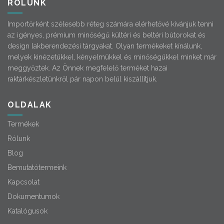
RÓLUNK
Importőrként szélesebb réteg számára elérhetővé kívánjuk tenni
az igényes, prémium minőségű kültéri és beltéri bútorokat és
design lakberendezési tárgyakat. Olyan termékeket kínálunk,
melyek kinézetükkel, kényelmükkel és minőségükkel minket már
meggyőztek. Az Önnek megfelelő terméket hazai
raktárkészletünkről pár napon belül kiszállítjuk.
OLDALAK
Termékek
Rólunk
Blog
Bemutatótermeink
Kapcsolat
Dokumentumok
Katalógusok