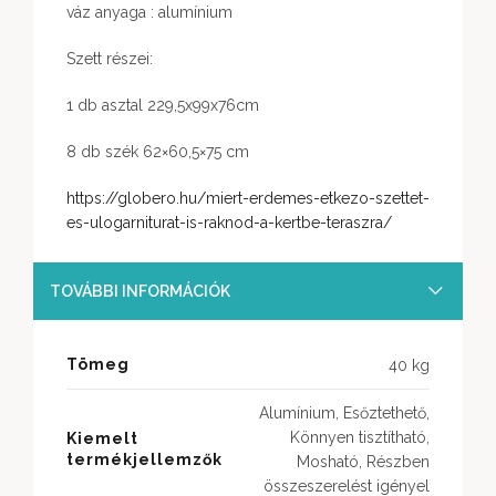
váz anyaga : alumínium
Szett részei:
1 db asztal 229,5x99x76cm
8 db szék 62×60,5×75 cm
https://globero.hu/miert-erdemes-etkezo-szettet-
es-ulogarniturat-is-raknod-a-kertbe-teraszra/
TOVÁBBI INFORMÁCIÓK
Tömeg
40 kg
Alumínium, Esőztethető,
Könnyen tisztítható,
Kiemelt
termékjellemzők
Mosható, Részben
összeszerelést igényel