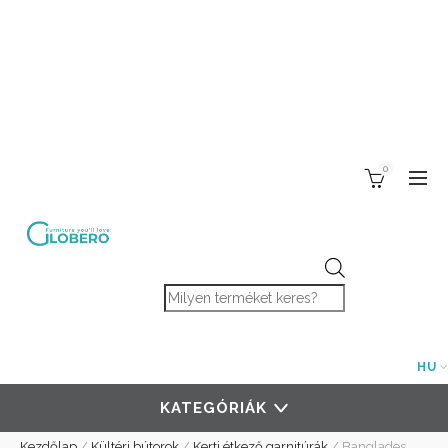
0
Products search
HU
KATEGÓRIÁK
Kezdőlap
/
Kültéri bútorok
/
Kerti étkező garnitúrák
/
Banglades