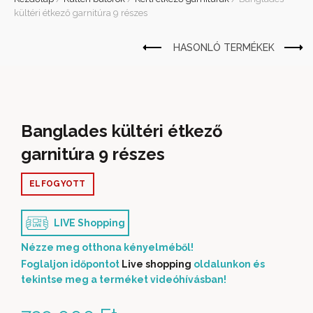
kültéri étkező garnitúra 9 részes
Banglades kültéri étkező
garnitúra 9 részes
ELFOGYOTT
LIVE Shopping
Nézze meg otthona kényelméből!
Foglaljon időpontot
Live shopping
oldalunkon és
tekintse meg a terméket videóhívásban!