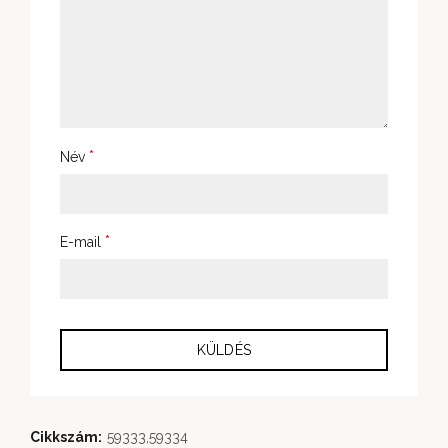
*
Név
*
E-mail
Cikkszám:
59333,59334