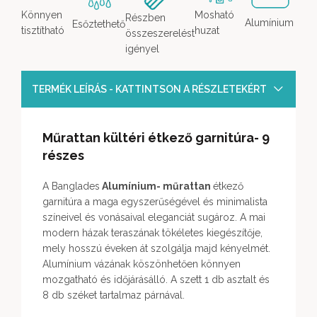
Könnyen
Mosható
Részben
Alumínium
Esőztethető
tisztítható
huzat
összeszerelést
igényel
TERMÉK LEÍRÁS - KATTINTSON A RÉSZLETEKÉRT
Műrattan kültéri étkező garnitúra- 9
részes
A Banglades
Alumínium- műrattan
étkező
garnitúra a maga egyszerűségével és minimalista
színeivel és vonásaival eleganciát sugároz. A mai
modern házak teraszának tökéletes kiegészítője,
mely hosszú éveken át szolgálja majd kényelmét.
Alumínium vázának köszönhetően könnyen
mozgatható és időjárásálló. A szett 1 db asztalt és
8 db széket tartalmaz párnával.