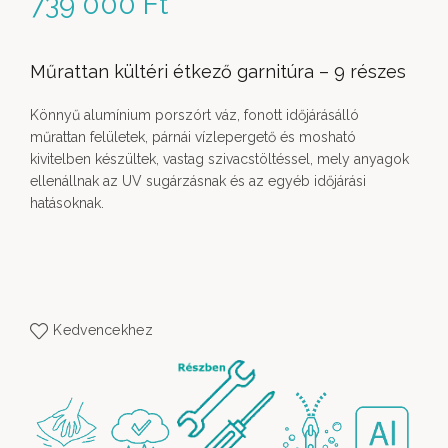
739 000
Ft
Műrattan kültéri étkező garnitúra – 9 részes
Könnyű alumínium porszórt váz, fonott időjárásálló
műrattan felületek, párnái vízlepergető és mosható
kivitelben készültek, vastag szivacstöltéssel, mely anyagok
ellenállnak az UV sugárzásnak és az egyéb időjárási
hatásoknak.
Kedvencekhez