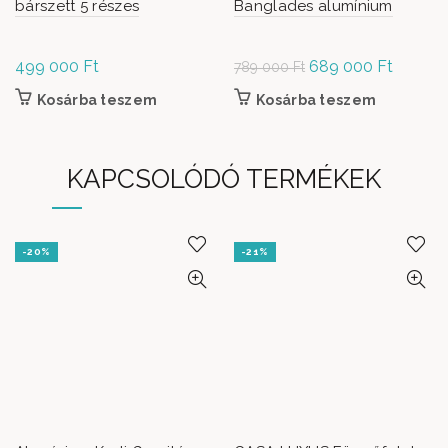
bárszett 5 részes
Banglades alumínium
499 000
Ft
Original
689 000
Ft
Current
789 000
Ft
price was:
price is:
Kosárba teszem
Kosárba teszem
789
689
000 Ft.
000 Ft.
KAPCSOLÓDÓ TERMÉKEK
-20%
-21%