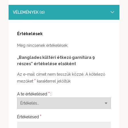
VÉLEMÉNYEK (0)
Értékelések
Még nincsenek értékelések.
„Banglades kültéri étkező garnitúra 9
részes” értékelése elsőként
Az e-mail címet nem tesszük közzé.
A kötelező
*
mezőket
karakterrel jelöltük
*
A te értékelésed
*
Értékelésed