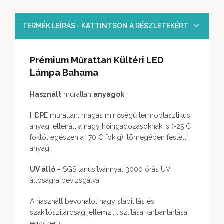
TERMÉK LEÍRÁS - KATTINTSON A RÉSZLETEKÉRT
Prémium Műrattan Kültéri LED
Lámpa Bahama
Használt
műrattan
anyagok
:
HDPE műrattan, magas minőségű termoplasztikus
anyag, ellenáll a nagy hőingadozásoknak is (-25 C
foktól egészen a +70 C fokig), tömegében festett
anyag.
UV álló
– SGS tanúsítvánnyal 3000 órás UV
állóságra bevizsgálva
A használt bevonatot nagy stabilitás és
szakítószilárdság jellemzi, tisztítása karbantartása
egyszerű.