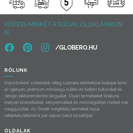
KÖVESS MINKET A SOCIAL OLDALAINKON
IS:
RÓLUNK
Importőrként szélesebb réteg számára elérhetővé kívánjuk tenni
az igényes, prémium minőségű kültéri és beltéri bútorokat és
design lakberendezési tárgyakat. Olyan termékeket kínálunk,
melyek kinézetükkel, kényelmükkel és minőségükkel minket már
meggyőztek. Az Önnek megfelelő terméket hazai
raktárkészletünkről pár napon belül kiszállítjuk.
OLDALAK