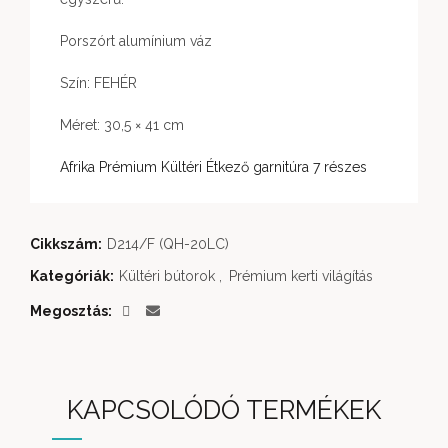
Porszórt alumínium váz
Szín: FEHÉR
Méret: 30,5 × 41 cm
Afrika Prémium Kültéri Étkező garnitúra 7 részes
Cikkszám:
D214/F (QH-20LC)
Kategóriák:
Kültéri bútorok
,
Prémium kerti világítás
Megosztás
KAPCSOLÓDÓ TERMÉKEK