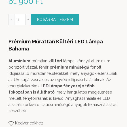
61 900
Ft
ltéri LED Lámpa Bahama M fehér mennyiség
KOSÁRBA TESZEM
Prémium Műrattan Kültéri LED Lámpa
Bahama
Alumínium
műrattan
kültéri
lámpa, könnyű alumínium
porszórt vázzal, fehér
prémium minőségű
fonott
időjárásálló műrattan felületekkel, mely anyagok ellenállnak
az UV sugárzásnak és az egyéb időjárási hatásoknak. Az
energiatakarékos
LED lámpa fényereje több
fokozatban is állítható
, mely hangulatos megjelenése
mellett, fényforrásnak is kiváló. Anyaghasználata és LED
alkatrészei kiváló, csúcsminőségű anyagok felhasználásával
készültek.
Kedvencekhez