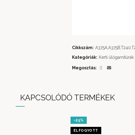
Cikkszám:
A375A,A375B,T240,T
Kategóriák:
Kerti ülőgarnitúrák
Megosztás
KAPCSOLÓDÓ TERMÉKEK
-25%
ELFOGYOTT