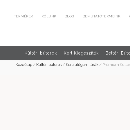
TERMÉKEK
RÓLUNK
BLOG
BEMUTATÓTERMEINK
Kültéri bútorok
Kert Kiegészítők
Beltéri Bút
Kezdőlap
/
Kültéri bútorok
/
Kerti ülőgarnitúrák
/
Prémium Kültéri