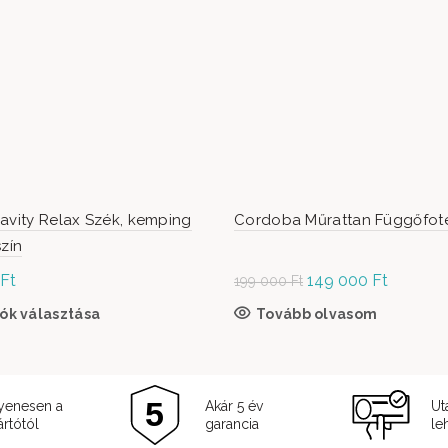
avity Relax Szék, kemping
Cordoba Műrattan Függőfote
szín
Ft
Original
149 000
Ft
Current
199 000
Ft
price was:
price is:
iója van. A változatok a termékoldalon választhatók ki
ók választása
Ennek a terméknek több variációja van. A változatok a
Tovább olvasom
199
149
000 Ft.
000 Ft.
yenesen a
Akár 5 év
Ut
rtótól
garancia
le