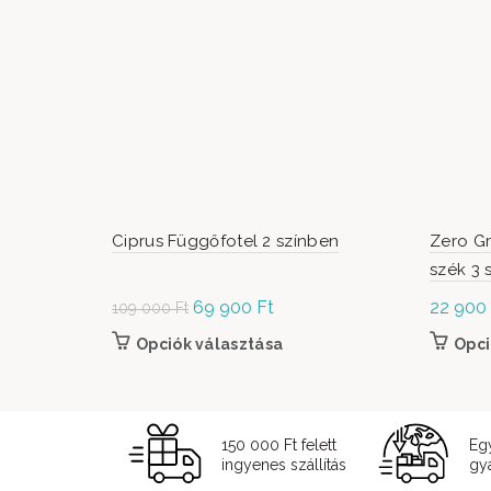
Ciprus Függőfotel 2 színben
Zero Gr
szék 3 
Original
69 900
Ft
Current
22 900
109 000
Ft
price was:
price is:
Opciók választása
Ennek a terméknek több variác
Opci
109
69
000 Ft.
900 Ft.
150 000 Ft felett
Eg
ingyenes szállítás
gyá