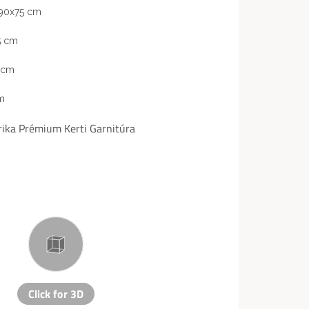
190x75 cm
5 cm
 cm
m