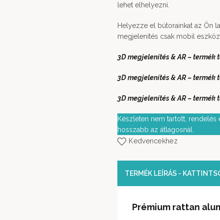
lehet elhelyezni.
Helyezze el bútorainkat az Ön 
megjelenítés csak mobil eszkö
3D megjelenítés & AR – termék 
3D megjelenítés & AR – termék 
3D megjelenítés & AR – termék t
Készleten nem tartott, rendelés e
hosszabb az átlagosnál.
Kedvencekhez
TERMÉK LEÍRÁS - KATTINT
Prémium rattan alum