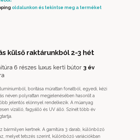
éből!
pping
oldalunkon és tekintse meg a terméket
ás külső raktárunkból 2-3 hét
túra 6 részes luxus kerti bútor
3 év
ra
lumíniumból, borítása műrattan fonatból, egyedi, kézi
ás néven polyrattan megjelenésében hasonlít a
 több jelentős előnnyel rendelkezik. A műanyag
en vízálló, fagyálló és UV álló. Színét több év
tartja.
sz bármilyen kertnek. A garnitúra 3 darab, különböző
z, melyet tetszés szerint, különböző variációkban