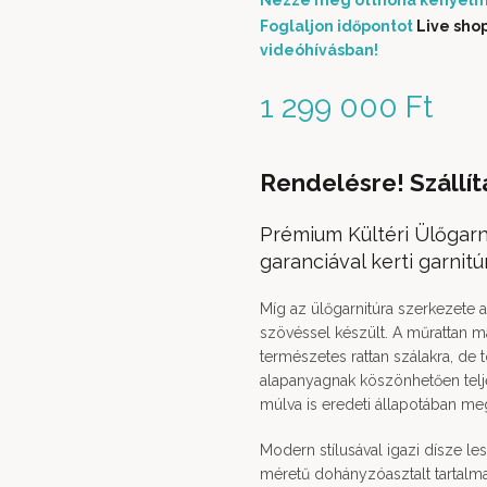
Nézze meg otthona kényelm
Foglaljon időpontot
Live sho
videóhívásban!
1 299 000
Ft
Rendelésre! Szállít
Prémium Kültéri Ülőgarni
garanciával kerti garnitú
Míg az ülőgarnitúra szerkezete a
szövéssel készült. A műrattan m
természetes rattan szálakra, de
alapanyagnak köszönhetően teljes
múlva is eredeti állapotában meg
Modern stílusával igazi dísze le
méretű dohányzóasztalt tartalma