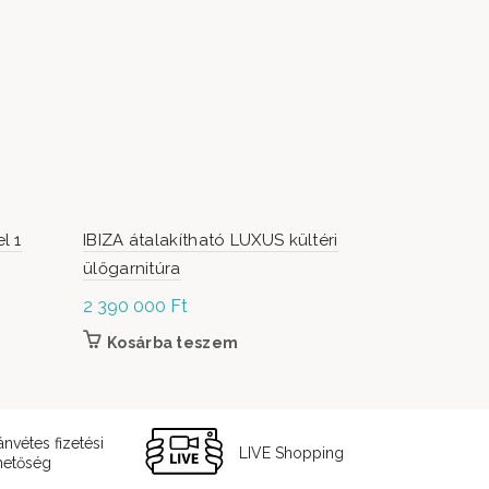
l 1
IBIZA átalakítható LUXUS kültéri
Maldív Alu 
ülőgarnitúra
antracit
2 390 000
Ft
979 000
F
 termékoldalon választhatók ki
Kosárba teszem
Kosárb
ánvétes fizetési
LIVE Shopping
hetőség