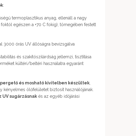
ok
:
égű termoplasztikus anyag, ellenáll a nagy
foktól egészen a +70 C fokig), tömegében festett
al 3000 órás UV állóságra bevizsgálva
bilitás és szakítószilárdság jellemzi, tisztítása
erméket kültéri/beltéri használatra egyaránt
epergető és mosható kivitelben készültek
,
ly kényelmes ölőfelületet biztosít használójának.
az UV sugárzásnak
és az egyéb időjárási