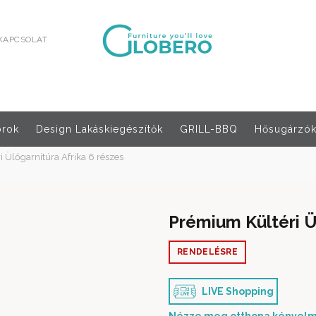
KAPCSOLAT
orok
Design Lakáskiegészítők
GRILL-BBQ
Hősugárzók,
 Ülőgarnitúra Afrika 6 részes
Prémium Kültéri Ü
RENDELÉSRE
LIVE Shopping