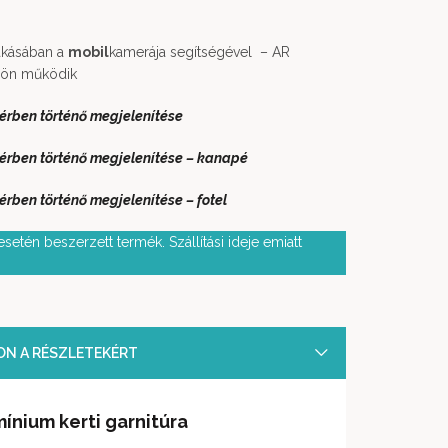
lakásában a
mobil
kamerája segítségével – AR
zön működik
térben történő megjelenítése
térben történő megjelenítése – kanapé
érben történő megjelenítése – fotel
setén beszerzett termék. Szállítási ideje emiatt
SON A RÉSZLETEKÉRT
ínium kerti garnitúra