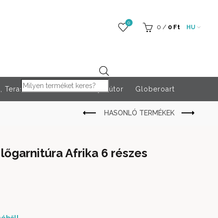
0
0
/
0
Ft
HU
Products search
 Teraszfűtés
Rendezvény bútor
Globeroart
lőgarnitúra Afrika 6 részes