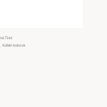
241,T242
,
Kültéri bútorok