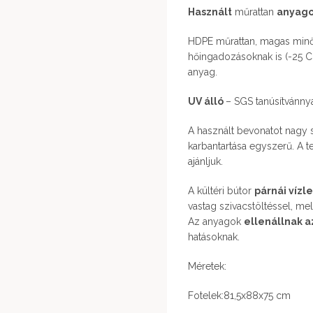
Használt
műrattan
anyag
HDPE műrattan, magas minős
hőingadozásoknak is (-25 C 
anyag.
UV álló
– SGS tanúsítvánny
A használt bevonatot nagy sta
karbantartása egyszerű. A t
ajánljuk.
A kültéri bútor
párnái vízl
vastag szivacstöltéssel, me
Az anyagok
ellenállnak 
hatásoknak.
Méretek:
Fotelek:81,5x88x75 cm