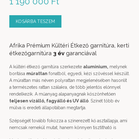
1 190 000
Ft
KOSÁRBA TESZEM
Afrika Prémium Kültéri Étkező garnitúra, kerti
étkezőgarnitúra
3 év
garanciával
A kültéri étkező garnitúra szerkezete
alumínium,
melynek
borítása
műrattan
fonatból, egyedi, kézi szövéssel készült.
A műrattan más néven polyrattan megjelenésében hasonlít
a természetes rattan szálakra, de több jelentős előnnyel
rendelkezik. A műanyag alapanyagnak köszönhetően
teljesen vízálló, fagyálló és UV álló
. Színét több év
múlva is eredeti állapotában megtartja.
Szépségét tovább fokozza a szinerezett kő asztallapja, ami
nemcsak remekül mutat, hanem könnyen tisztítható is