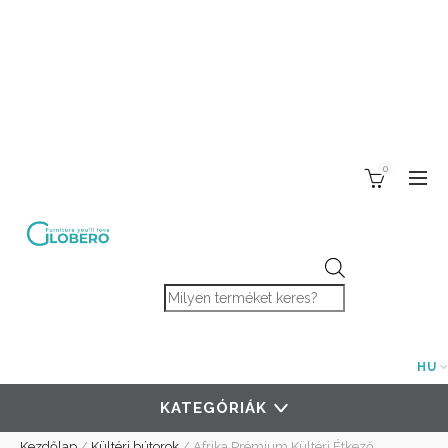
0
Products search
HU
KATEGÓRIÁK
Kezdőlap
/
Kültéri bútorok
/
Afrika Prémium Kültéri Étkező