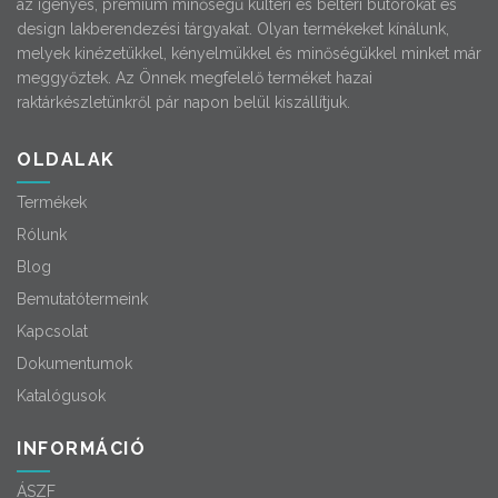
az igényes, prémium minőségű kültéri és beltéri bútorokat és
design lakberendezési tárgyakat. Olyan termékeket kínálunk,
melyek kinézetükkel, kényelmükkel és minőségükkel minket már
meggyőztek. Az Önnek megfelelő terméket hazai
raktárkészletünkről pár napon belül kiszállítjuk.
OLDALAK
Termékek
Rólunk
Blog
Bemutatótermeink
Kapcsolat
Dokumentumok
Katalógusok
INFORMÁCIÓ
ÁSZF