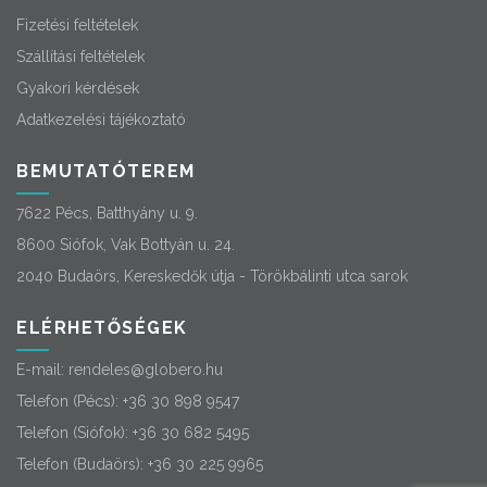
Fizetési feltételek
Szállítási feltételek
Gyakori kérdések
Adatkezelési tájékoztató
BEMUTATÓTEREM
7622 Pécs, Batthyány u. 9.
8600 Siófok, Vak Bottyán u. 24.
2040 Budaörs, Kereskedők útja - Törökbálinti utca sarok
ELÉRHETŐSÉGEK
E-mail:
rendeles@globero.hu
Telefon (Pécs):
+36 30 898 9547
Telefon (Siófok):
+36 30 682 5495
Telefon (Budaörs):
+36 30 225 9965