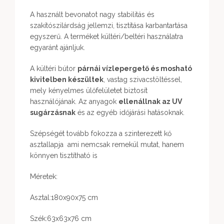
A használt bevonatot nagy stabilitás és
szakítószilárdság jellemzi, tisztítása karbantartása
egyszerű. A terméket kültéri/beltéri használatra
egyaránt ajánljuk.
A kültéri bútor
párnái vízlepergető és mosható
kivitelben készültek
, vastag szivacstöltéssel,
mely kényelmes ülőfelületet biztosít
használójának. Az anyagok
ellenállnak az UV
sugárzásnak
és az egyéb időjárási hatásoknak.
Szépségét tovább fokozza a szinterezett kő
asztallapja ami nemcsak remekül mutat, hanem
könnyen tisztítható is
Méretek:
Asztal:180x90x75 cm
Szék:63x63x76 cm