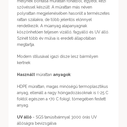
melynek borítása műrattan fonatból, egyedi, kézi
szövéssel készült. A műrattan más néven
polyrattan megjelenésében hasonlít a természetes
rattan szálakra, de több jelentős előnnyel
rendelkezik. A műanyag alapanyagnak
köszönhetően teljesen vízálló, fagyálló és UV álló.
Színét több év múlva is eredeti állapotában
megtartja.
Modern stílusával igazi dísze lesz bármilyen
kertnek
Használt
műrattan
anyagok
:
HDPE műrattan, magas minőségű termoplasztikus
anyag, ellenáll a nagy hőingadozásoknak is (-25 C
foktól egészen a +70 C fokig), tömegében festett
anyag.
UV álló
– SGS tanúsítvánnyal 3000 órás UV
állóságra bevizsgálva