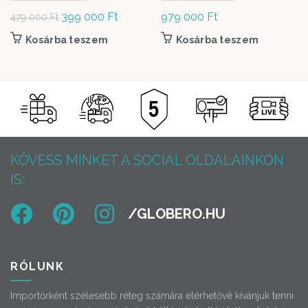
Original
399 000
Ft
Current
979 000
Ft
479 000
Ft
price was:
price is:
Kosárba teszem
Kosárba teszem
479
399
000 Ft.
000 Ft.
KÖVESS MINKET A SOCIAL OLDALAINKON
IS:
RÓLUNK
Importőrként szélesebb réteg számára elérhetővé kívánjuk tenni