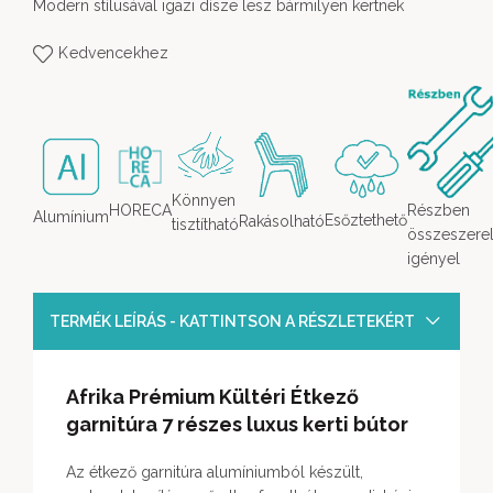
Modern stílusával igazi dísze lesz bármilyen kertnek
Kedvencekhez
Könnyen
HORECA
Részben
Alumínium
Esőztethető
Rakásolható
tisztítható
összeszerel
igényel
TERMÉK LEÍRÁS - KATTINTSON A RÉSZLETEKÉRT
Afrika Prémium Kültéri Étkező
garnitúra 7 részes luxus kerti bútor
Az étkező garnitúra alumíniumból készült,