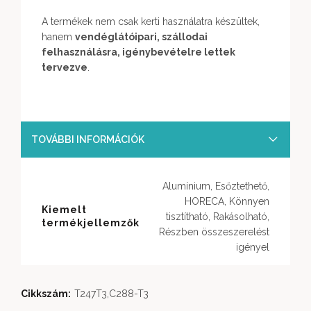
A termékek nem csak kerti használatra készültek,
hanem
vendéglátóipari, szállodai
felhasználásra, igénybevételre lettek
tervezve
.
TOVÁBBI INFORMÁCIÓK
Alumínium, Esőztethető,
HORECA, Könnyen
Kiemelt
tisztítható, Rakásolható,
termékjellemzők
Részben összeszerelést
igényel
Cikkszám:
T247T3,C288-T3