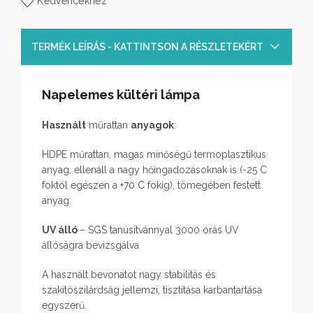
Kedvencekhez
TERMÉK LEÍRÁS - KATTINTSON A RÉSZLETEKÉRT
Napelemes kültéri lámpa
Használt
műrattan
anyagok
:
HDPE műrattan, magas minőségű termoplasztikus
anyag, ellenáll a nagy hőingadozásoknak is (-25 C
foktól egészen a +70 C fokig), tömegében festett
anyag.
UV álló
– SGS tanúsítvánnyal 3000 órás UV
állóságra bevizsgálva
A használt bevonatot nagy stabilitás és
szakítószilárdság jellemzi, tisztítása karbantartása
egyszerű.