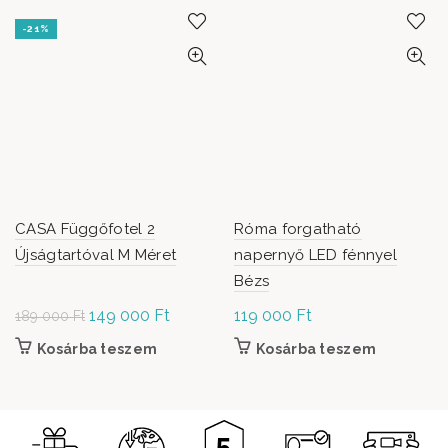
-21%
CASA Függőfotel 2
Róma forgatható
Újságtartóval M Méret
napernyő LED fénnyel
Bézs
Original
149 000
Ft
Current
119 000
Ft
189 000
Ft
price was:
price is:
Kosárba teszem
Kosárba teszem
189
149
000 Ft.
000 Ft.