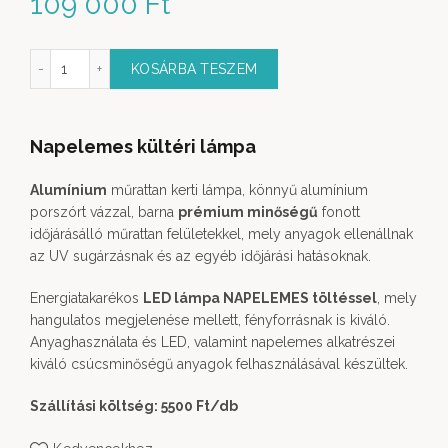
109 000
Ft
Kültéri Lámpa Napelemes S mennyiség
KOSÁRBA TESZEM
Napelemes kültéri lámpa
Alumínium
műrattan kerti lámpa, könnyű alumínium
porszórt vázzal, barna
prémium minőségű
fonott
időjárásálló műrattan felületekkel, mely anyagok ellenállnak
az UV sugárzásnak és az egyéb időjárási hatásoknak.
Energiatakarékos
LED lámpa NAPELEMES töltéssel
, mely
hangulatos megjelenése mellett, fényforrásnak is kiváló.
Anyaghasználata és LED, valamint napelemes alkatrészei
kiváló csúcsminőségű anyagok felhasználásával készültek.
Szállítási költség: 5500 Ft
/db