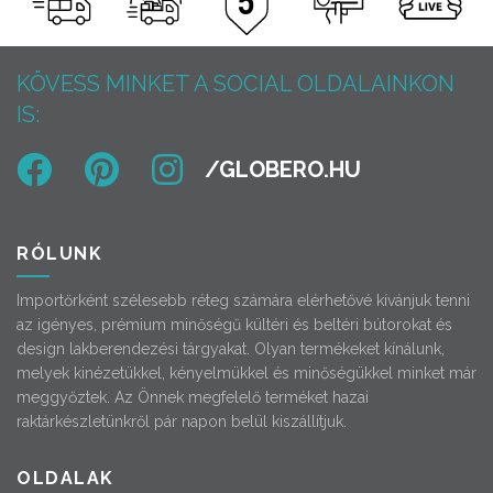
KÖVESS MINKET A SOCIAL OLDALAINKON
IS:
RÓLUNK
Importőrként szélesebb réteg számára elérhetővé kívánjuk tenni
az igényes, prémium minőségű kültéri és beltéri bútorokat és
design lakberendezési tárgyakat. Olyan termékeket kínálunk,
melyek kinézetükkel, kényelmükkel és minőségükkel minket már
meggyőztek. Az Önnek megfelelő terméket hazai
raktárkészletünkről pár napon belül kiszállítjuk.
OLDALAK