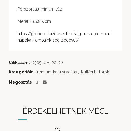
Porszórt alumínium váz
Méret:39×48,5 cm
https://globero.hu/elvezd-sokaig-a-szeptemberi-
napokat-lampaink-segitsegevel/
Cikkszám:
D305 (QH-20LC)
Kategóriák:
Prémium kerti világítás
,
Kültéri bútorok
Megosztás
ÉRDEKELHETNEK MÉG…