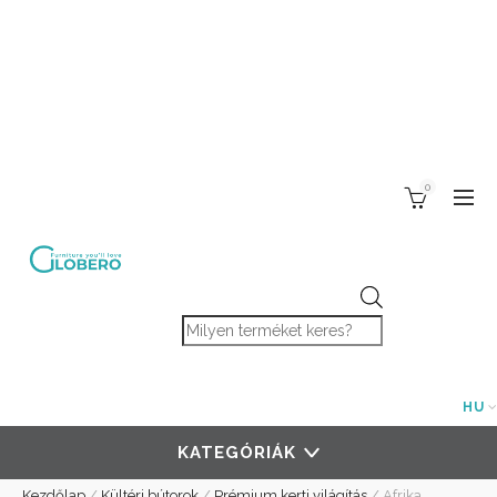
0
Products search
HU
KATEGÓRIÁK
Kezdőlap
/
Kültéri bútorok
/
Prémium kerti világítás
/
Afrika