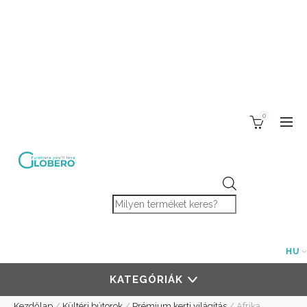
0
Products search
HU
KATEGÓRIÁK
Kezdőlap
/
Kültéri bútorok
/
Prémium kerti világítás
/
Afrika