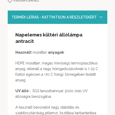
Kedvencekhez
TERMÉK LEÍRÁS - KATTINTSON A RÉSZLETEKÉRT
Napelemes kültéri állólámpa
antracit
Használt
műrattan
anyagok
:
HDPE műrattan, magas minőségű termoplasztikus
anyag, ellenáll a nagy hőingadozásoknak is (-25 C
foktól egészen a +70 C fokig), tömegében festett
anyag.
UV álló
– SGS tanúsítvánnyal 3000 órás UV
állóságra bevizsgálva
A használt bevonatot nagy stabilitás és
szakítószilárdság jellemzi, tisztítása karbantartása