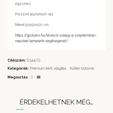
egyszerű.
Porszórt alumínium váz
Méret:50x50x170 cm
https://globero.hu/elvezd-sokaig-a-szeptemberi-
napokat-lampaink-segitsegevel/
Cikkszám:
D344/G
Kategóriák:
Prémium kerti világítás
,
Kültéri bútorok
Megosztás
ÉRDEKELHETNEK MÉG…