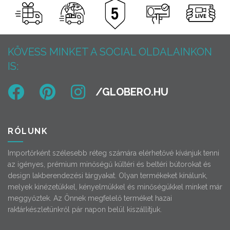
KÖVESS MINKET A SOCIAL OLDALAINKON
IS:
RÓLUNK
Importőrként szélesebb réteg számára elérhetővé kívánjuk tenni
az igényes, prémium minőségű kültéri és beltéri bútorokat és
design lakberendezési tárgyakat. Olyan termékeket kínálunk,
melyek kinézetükkel, kényelmükkel és minőségükkel minket már
meggyőztek. Az Önnek megfelelő terméket hazai
raktárkészletünkről pár napon belül kiszállítjuk.