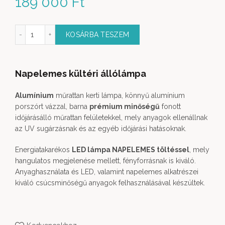
189 000
Ft
éri Állólámpa Napelemes atracit mennyiség
KOSÁRBA TESZEM
Napelemes kültéri állólámpa
Alumínium
műrattan kerti lámpa, könnyű alumínium
porszórt vázzal, barna
prémium minőségű
fonott
időjárásálló műrattan felületekkel, mely anyagok ellenállnak
az UV sugárzásnak és az egyéb időjárási hatásoknak.
Energiatakarékos
LED lámpa NAPELEMES töltéssel
, mely
hangulatos megjelenése mellett, fényforrásnak is kiváló.
Anyaghasználata és LED, valamint napelemes alkatrészei
kiváló csúcsminőségű anyagok felhasználásával készültek.