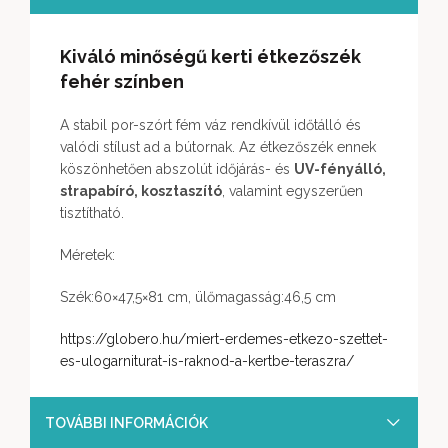
Kiváló minőségű kerti étkezőszék
fehér színben
A stabil por-szórt fém váz rendkívül időtálló és
valódi stílust ad a bútornak. Az étkezőszék ennek
köszönhetően abszolút időjárás- és
UV-fényálló,
strapabíró, kosztaszító
, valamint egyszerűen
tisztítható.
Méretek:
Szék:60×47,5×81 cm, ülőmagasság:46,5 cm
https://globero.hu/miert-erdemes-etkezo-szettet-
es-ulogarniturat-is-raknod-a-kertbe-teraszra/
TOVÁBBI INFORMÁCIÓK