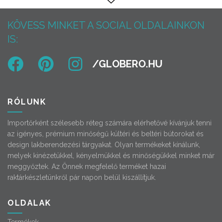
KÖVESS MINKET A SOCIAL OLDALAINKON
IS:
RÓLUNK
Importőrként szélesebb réteg számára elérhetővé kívánjuk tenni
az igényes, prémium minőségű kültéri és beltéri bútorokat és
design lakberendezési tárgyakat. Olyan termékeket kínálunk,
melyek kinézetükkel, kényelmükkel és minőségükkel minket már
meggyőztek. Az Önnek megfelelő terméket hazai
raktárkészletünkről pár napon belül kiszállítjuk.
OLDALAK