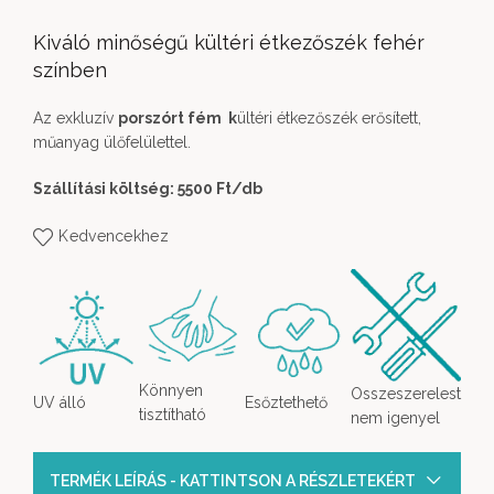
Kiváló minőségű kültéri étkezőszék fehér
színben
Az exkluzív
porszórt fém k
ültéri étkezőszék erősített,
műanyag ülőfelülettel.
Szállítási költség: 5500 Ft
/db
Kedvencekhez
Könnyen
Osszeszerelest
UV álló
Esőztethető
tisztítható
nem igenyel
TERMÉK LEÍRÁS - KATTINTSON A RÉSZLETEKÉRT