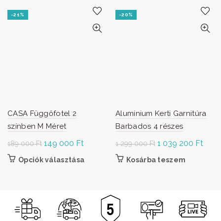
-21%
-20%
CASA Függőfotel 2
Alumínium Kerti Garnitúra
színben M Méret
Barbados 4 részes
Original
149 000
Ft
Current
Original
1 039 200
Ft
Curr
189 000
Ft
1 299 000
Ft
price was:
price is:
price was: 1
price 
Opciók választása
Ennek a terméknek több variációja van. A
Kosárba teszem
189
149
299 000 Ft.
1 03
változatok a termékoldalon választhatók
000 Ft.
000 Ft.
200 
ki