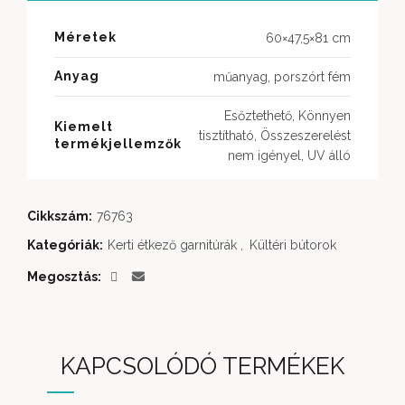
Méretek
60×47,5×81 cm
Anyag
műanyag, porszórt fém
Esőztethető, Könnyen
Kiemelt
tisztítható, Összeszerelést
termékjellemzők
nem igényel, UV álló
Cikkszám:
76763
Kategóriák:
Kerti étkező garnitúrák
,
Kültéri bútorok
Megosztás
KAPCSOLÓDÓ TERMÉKEK