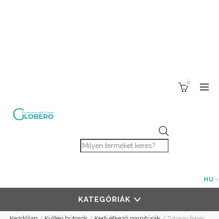
0
Products search
HU
KATEGÓRIÁK
Kezdőlap
/
Kültéri bútorok
/
Kerti étkező garnitúrák
/
Tobago fehér