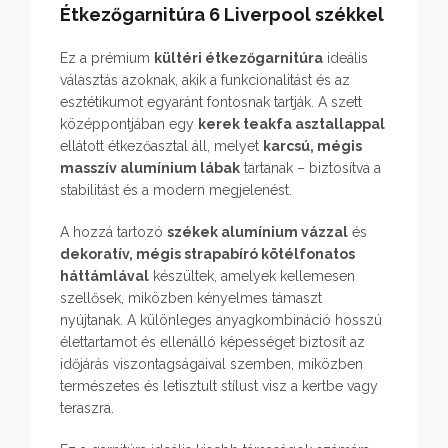
Étkezőgarnitúra 6 Liverpool székkel
Ez a prémium
kültéri étkezőgarnitúra
ideális
választás azoknak, akik a funkcionalitást és az
esztétikumot egyaránt fontosnak tartják. A szett
középpontjában egy
kerek teakfa asztallappal
ellátott étkezőasztal áll, melyet
karcsú, mégis
masszív alumínium lábak
tartanak – biztosítva a
stabilitást és a modern megjelenést.
A hozzá tartozó
székek alumínium vázzal
és
dekoratív, mégis strapabíró kötélfonatos
háttámlával
készültek, amelyek kellemesen
szellősek, miközben kényelmes támaszt
nyújtanak. A különleges anyagkombináció hosszú
élettartamot és ellenálló képességet biztosít az
időjárás viszontagságaival szemben, miközben
természetes és letisztult stílust visz a kertbe vagy
teraszra.