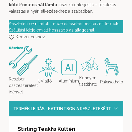
kötélfonatos háttámla
teszi különlegessé – tökéletes
választás a nyári étkezésekhez a szabadban.
Készleten nem tartott, rendelés esetén beszerzett termék.
Szállítási ideje emiatt hosszabb az átlagosnál.
Kedvencekhez
Könnyen
Részben
UV álló
Alumínium
Rakásolható
tisztítható
összeszerelést
igényel
TERMÉK LEÍRÁS - KATTINTSON A RÉSZLETEKÉRT
Stirling Teakfa Kültéri