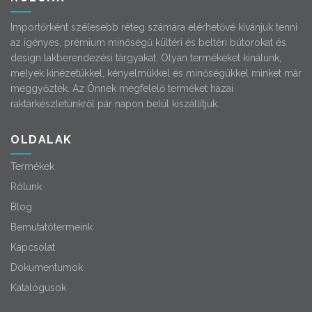
Importőrként szélesebb réteg számára elérhetővé kívánjuk tenni
az igényes, prémium minőségű kültéri és beltéri bútorokat és
design lakberendezési tárgyakat. Olyan termékeket kínálunk,
melyek kinézetükkel, kényelmükkel és minőségükkel minket már
meggyőztek. Az Önnek megfelelő terméket hazai
raktárkészletünkről pár napon belül kiszállítjuk.
OLDALAK
Termékek
Rólunk
Blog
Bemutatótermeink
Kapcsolat
Dokumentumok
Katalógusok