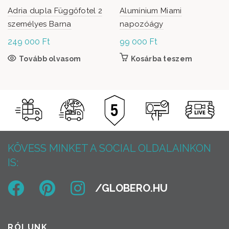
Adria dupla Függőfotel 2
Alumínium Miami
személyes Barna
napozóágy
249 000
Ft
99 000
Ft
Tovább olvasom
Kosárba teszem
KÖVESS MINKET A SOCIAL OLDALAINKON
IS:
RÓLUNK