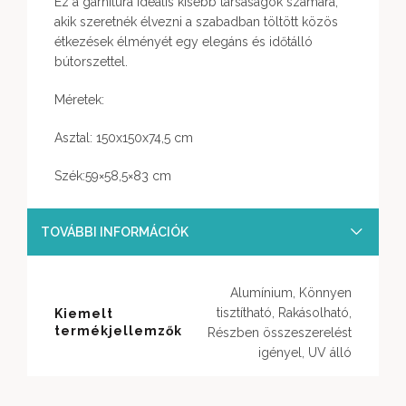
Ez a garnitúra ideális kisebb társaságok számára,
akik szeretnék élvezni a szabadban töltött közös
étkezések élményét egy elegáns és időtálló
bútorszettel.
Méretek:
Asztal: 150x150x74,5 cm
Szék:59×58,5×83 cm
TOVÁBBI INFORMÁCIÓK
Alumínium, Könnyen
tisztítható, Rakásolható,
Kiemelt
termékjellemzők
Részben összeszerelést
igényel, UV álló