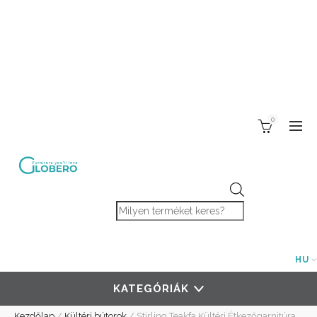
0
Products search
HU
KATEGÓRIÁK
Kezdőlap
/
Kültéri bútorok
/
Stirling Teakfa Kültéri Étkezőgarnitúra