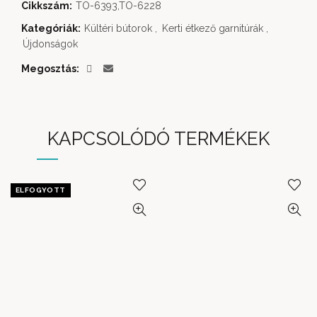
Cikkszám:
TO-6393,TO-6228
Kategóriák:
Kültéri bútorok
,
Kerti étkező garnitúrák
,
Újdonságok
Megosztás
KAPCSOLÓDÓ TERMÉKEK
ELFOGYOTT