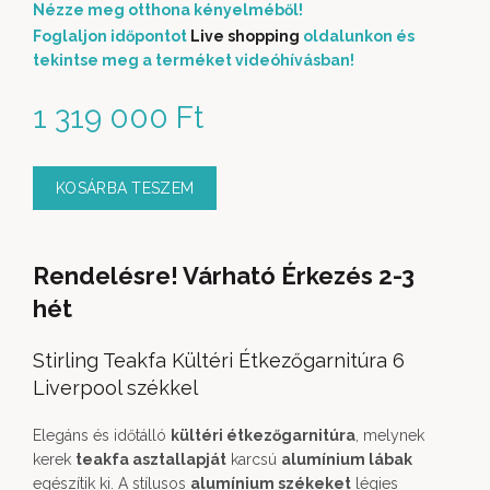
Nézze meg otthona kényelméből!
Foglaljon időpontot
Live shopping
oldalunkon és
tekintse meg a terméket videóhívásban!
1 319 000
Ft
KOSÁRBA TESZEM
Rendelésre! Várható Érkezés 2-3
hét
Stirling Teakfa Kültéri Étkezőgarnitúra 6
Liverpool székkel
Elegáns és időtálló
kültéri étkezőgarnitúra
, melynek
kerek
teakfa asztallapját
karcsú
alumínium lábak
egészítik ki. A stílusos
alumínium székeket
légies