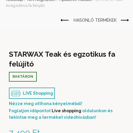
és egzotikus fa felújító
STARWAX Teak és egzotikus fa
felújító
RAKTÁRON
LIVE Shopping
Nézze meg otthona kényelméből!
Foglaljon időpontot
Live shopping
oldalunkon és
tekintse meg a terméket videóhívásban!
7 490
Ft