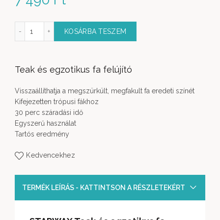
és egzotikus fa felújító mennyiség
KOSÁRBA TESZEM
Teak és egzotikus fa felújító
Visszaállíthatja a megszürkült, megfakult fa eredeti színét
Kifejezetten trópusi fákhoz
30 perc száradási idő
Egyszerű használat
Tartós eredmény
Kedvencekhez
TERMÉK LEÍRÁS - KATTINTSON A RÉSZLETEKÉRT