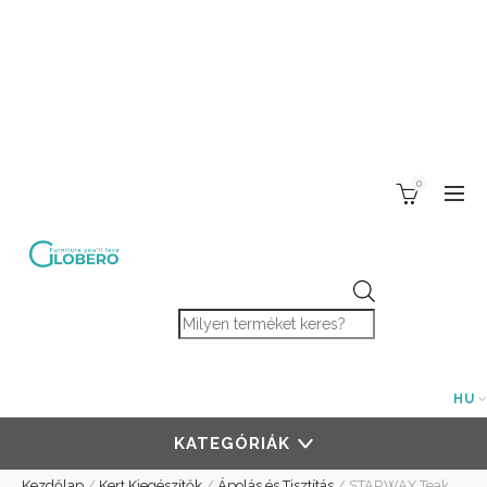
0
Products search
HU
KATEGÓRIÁK
Kezdőlap
/
Kert Kiegészítők
/
Ápolás és Tisztítás
/
STARWAX Teak