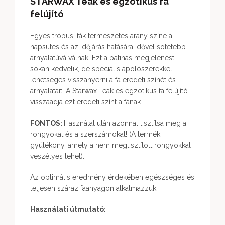
STARWAX Teak és egzotikus fa
felújító
Egyes trópusi fák természetes arany színe a
napsütés és az időjárás hatására idővel sötétebb
árnyalatúvá válnak. Ezt a patinás megjelenést
sokan kedvelik, de speciális ápolószerekkel
lehetséges visszanyerni a fa eredeti színét és
árnyalatait. A Starwax Teak és egzotikus fa felújító
visszaadja ezt eredeti színt a fának.
FONTOS:
Használat után azonnal tisztítsa meg a
rongyokat és a szerszámokat! (A termék
gyúlékony, amely a nem megtisztított rongyokkal
veszélyes lehet).
Az optimális eredmény érdekében egészséges és
teljesen száraz faanyagon alkalmazzuk!
Használati útmutató: