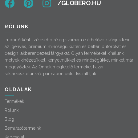
RÓLUNK
Importőrként szélesebb réteg számára elérhetővé kívánjuk tenni
az igényes, prémium minőségű kültéri és beltéri bútorokat és
design lakberendezési tárgyakat. Olyan termékeket kínálunk,
melyek kinézetükkel, kényelmükkel és minőségükkel minket már
meggyőztek. Az Önnek megfelelő terméket hazai
raktárkészletünkről pár napon belül kiszállítjuk.
OLDALAK
Termékek
Rólunk
Blog
Bemutatótermeink
Kapcsolat