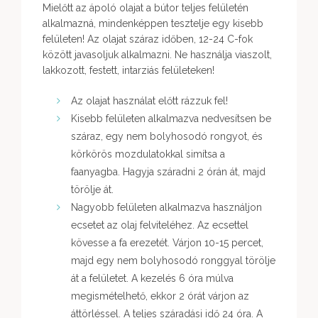
Mielőtt az ápoló olajat a bútor teljes felületén
alkalmazná, mindenképpen tesztelje egy kisebb
felületen! Az olajat száraz időben, 12-24 C-fok
között javasoljuk alkalmazni. Ne használja viaszolt,
lakkozott, festett, intarziás felületeken!
Az olajat használat előtt rázzuk fel!
Kisebb felületen alkalmazva nedvesítsen be
száraz, egy nem bolyhosodó rongyot, és
körkörös mozdulatokkal simítsa a
faanyagba. Hagyja száradni 2 órán át, majd
törölje át.
Nagyobb felületen alkalmazva használjon
ecsetet az olaj felviteléhez. Az ecsettel
kövesse a fa erezetét. Várjon 10-15 percet,
majd egy nem bolyhosodó ronggyal törölje
át a felületet. A kezelés 6 óra múlva
megismételhető, ekkor 2 órát várjon az
áttörléssel. A teljes száradási idő 24 óra. A