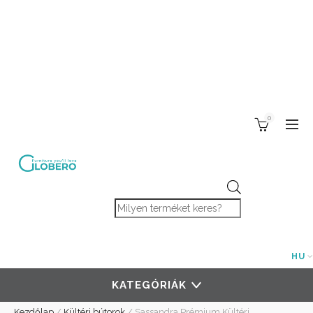
0
Products search
HU
KATEGÓRIÁK
Kezdőlap
/
Kültéri bútorok
/
Sassandra Prémium Kültéri