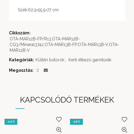
Szék:62,5×55,5×77 cm
Cikkszám:
OTA-MAR12B-FP/R13,OTA-MAR12B-
CQ3/Mineral3742,OTA-MAR13B-FP,OTA-MAR13B-V,OTA-
MAR12B-V
Kategóriák:
Kültéri bútorok
,
Kerti étkező garnitúrák
Megosztás
KAPCSOLÓDÓ TERMÉKEK
-20%
-36%