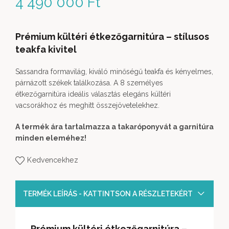
4 490 000
Ft
Prémium kültéri étkezőgarnitúra – stílusos
teakfa kivitel
Sassandra formavilág, kiváló minőségű teakfa és kényelmes,
párnázott székek találkozása. A 8 személyes
étkezőgarnitúra ideális választás elegáns kültéri
vacsorákhoz és meghitt összejövetelekhez.
A termék ára tartalmazza a takaróponyvát a garnitúra
minden eleméhez!
Kedvencekhez
TERMÉK LEÍRÁS - KATTINTSON A RÉSZLETEKÉRT
Prémium kültéri étkezőgarnitúra –