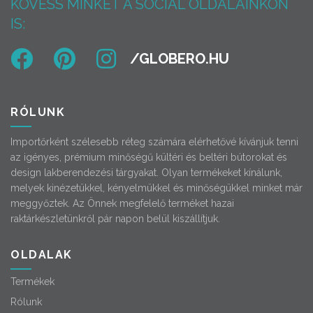
KÖVESS MINKET A SOCIAL OLDALAINKON
IS:
RÓLUNK
Importőrként szélesebb réteg számára elérhetővé kívánjuk tenni
az igényes, prémium minőségű kültéri és beltéri bútorokat és
design lakberendezési tárgyakat. Olyan termékeket kínálunk,
melyek kinézetükkel, kényelmükkel és minőségükkel minket már
meggyőztek. Az Önnek megfelelő terméket hazai
raktárkészletünkről pár napon belül kiszállítjuk.
OLDALAK
Termékek
Rólunk