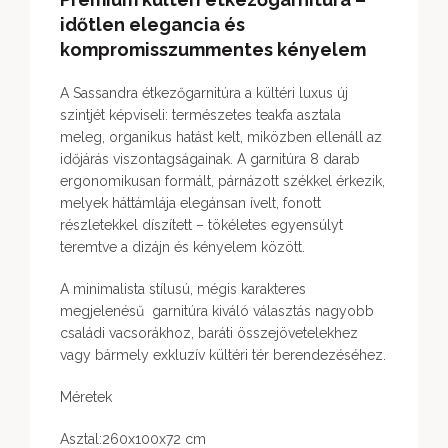
időtlen elegancia és
kompromisszummentes kényelem
A Sassandra étkezőgarnitúra a kültéri luxus új
szintjét képviseli: természetes teakfa asztala
meleg, organikus hatást kelt, miközben ellenáll az
időjárás viszontagságainak. A garnitúra 8 darab
ergonomikusan formált, párnázott székkel érkezik,
melyek háttámlája elegánsan ívelt, fonott
részletekkel díszített – tökéletes egyensúlyt
teremtve a dizájn és kényelem között.
A minimalista stílusú, mégis karakteres
megjelenésű garnitúra kiváló választás nagyobb
családi vacsorákhoz, baráti összejövetelekhez
vagy bármely exkluzív kültéri tér berendezéséhez.
Méretek
Asztal:260x100x72 cm