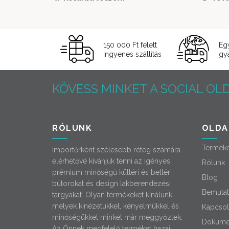
150 000 Ft felett
Eg
ingyenes szállítás
gyá
KÖVESS MINKET A SOCIAL OLD
RÓLUNK
OLDA
Termék
Importőrként szélesebb réteg számára
elérhetővé kívánjuk tenni az igényes,
Rólunk
prémium minőségű kültéri és beltéri
Blog
bútorokat és design lakberendezési
Bemutat
tárgyakat. Olyan termékeket kínálunk,
melyek kinézetükkel, kényelmükkel és
Kapcsol
minőségükkel minket már meggyőztek.
Dokume
Az Önnek megfelelő terméket hazai