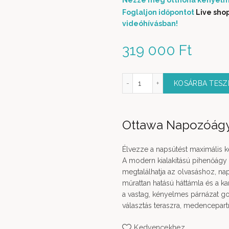
Nézze meg otthona kényelm
Foglaljon időpontot
Live sho
videóhívásban!
319 000
Ft
Ottawa Napozóágy gunmetal színben mennyiség
KOSÁRBA TES
Ottawa Napozóágy
Élvezze a napsütést maximális 
A modern kialakítású pihenőágy 
megtalálhatja az olvasáshoz, na
műrattan hatású háttámla és a ka
a vastag, kényelmes párnázat go
választás teraszra, medencepart
Kedvencekhez