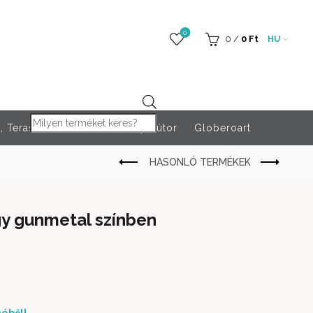
0
0
/
0
Ft
HU
Products search
 Teraszfűtés
Rendezvény bútor
Globeroart
y gunmetal színben