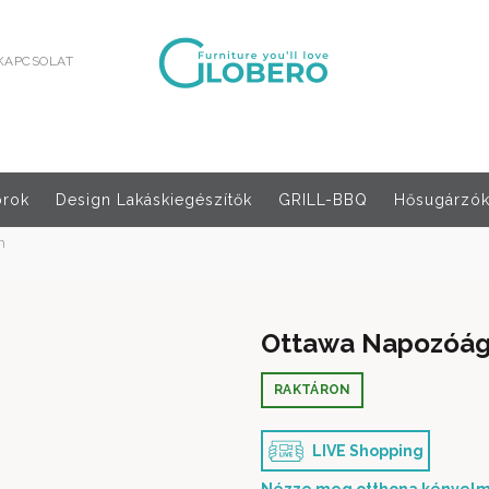
KAPCSOLAT
orok
Design Lakáskiegészítők
GRILL-BBQ
Hősugárzók,
n
Ottawa Napozóág
RAKTÁRON
LIVE Shopping