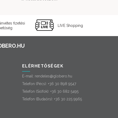
479
399
000 Ft.
000 Ft.
ánvétes fizetési
LIVE Shopping
hetőség
ELÉRHETŐSÉGEK
E-mail:
rendeles@globero.hu
Telefon (Pécs):
+36 30 898 9547
Telefon (Siófok):
+36 30 682 5495
Telefon (Budaörs):
+36 30 225 9965