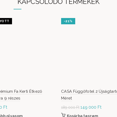
KAPCSOLÓDÓ TERMÉKEK
YOTT
-21%
émium Fa Kerti Étkező
CASA Függőfotel 2 Újságtart
ra 9 részes
Méret
00
Ft
Original
149 000
Ft
Current
189 000
Ft
price was:
price is:
ább olvasom
Kosárba teszem