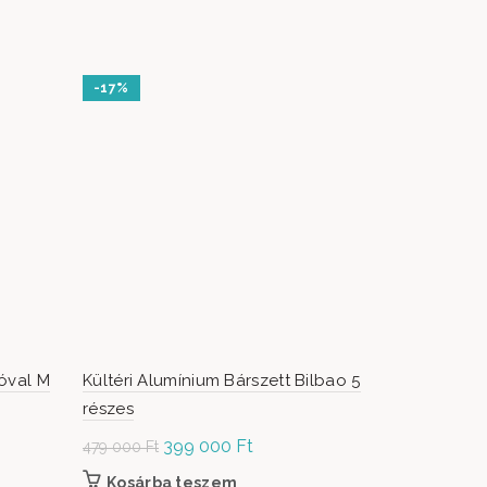
-17%
óval M
Kültéri Alumínium Bárszett Bilbao 5
LUXUS Kert
részes
részes
Original
399 000
Ft
Current
2 779 000
479 000
Ft
price was:
price is:
Kosárba teszem
Kosárb