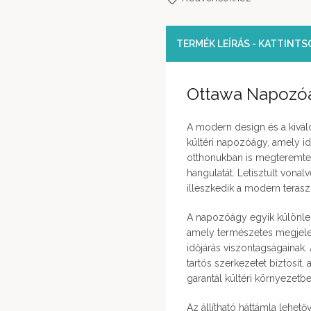
TERMÉK LEÍRÁS - KATTINT
Ottawa Napozóá
A modern design és a kivál
kültéri napozóágy, amely id
otthonukban is megteremte
hangulatát. Letisztult von
illeszkedik a modern teras
A napozóágy egyik különleg
amely természetes megjelen
időjárás viszontagságainak.
tartós szerkezetet biztosít
garantál kültéri környezetbe
Az állítható háttámla lehet