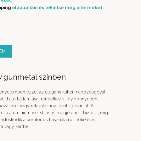
éből!
pping
oldalunkon és tekintse meg a terméket
ZEM
 gunmetal színben
kényelemben ezzel az elegáns kültéri napozóággyal.
állítható háttámlával rendelkezik, így könnyedén
pozáshoz vagy relaxáláshoz ideális pozíciót. A
rcsú alumínium váz stílusos megjelenést biztosít, míg
ndoskodik a komfortos használatról. Tökéletes
ra vagy kertbe.