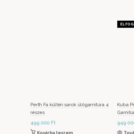
ELFOG
Perth Fa kültéri sarok ülőgarnitúra 4
Kuba Pr
részes
Garnitú
499 000
Ft
949 0
Kosárba teszem
Tov