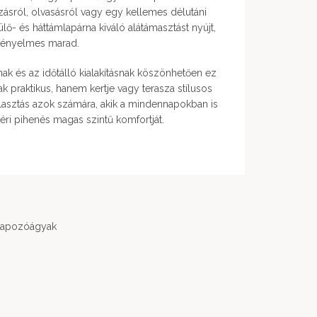
zásról, olvasásról vagy egy kellemes délutáni
lő- és háttámlapárna kiváló alátámasztást nyújt,
 kényelmes marad.
ak és az időtálló kialakításnak köszönhetően ez
 praktikus, hanem kertje vagy terasza stílusos
választás azok számára, akik a mindennapokban is
éri pihenés magas szintű komfortját.
apozóágyak