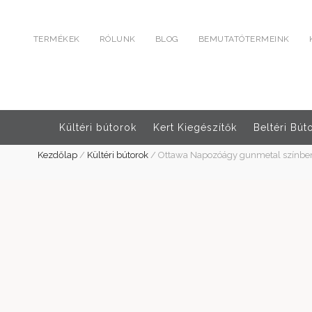
TERMÉKEK
RÓLUNK
BLOG
BEMUTATÓTERMEINK
Kültéri bútorok
Kert Kiegészítők
Beltéri Bút
Kezdőlap
/
Kültéri bútorok
/
Ottawa Napozóágy gunmetal színbe