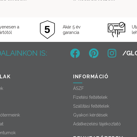
189
149
000 Ft.
000 Ft.
yenesen a
Akár 5 év
Ut
rtótól
garancia
le
ALAINKON IS:
LAK
INFORMÁCIÓ
ek
ÁSZF
Fizetési feltételek
Szállítási feltételek
ótermeink
Gyakori kérdések
at
Adatkezelési tájékoztató
ntumok