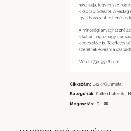
használja, legyen szó napo
kikapcsolódásról. A vastag ü
így a hosszabb pihenés is
A minőségi anyaghasználatn
a kültéri napozóágy nemcsak
kiegészítője is. Tökéletes 
szeretnék élvezni a szabadt
Mérete:73x199x61 cm
Cikkszám:
L423/Gunmetal
Kategóriák:
Kültéri bútorok
,
N
Megosztás