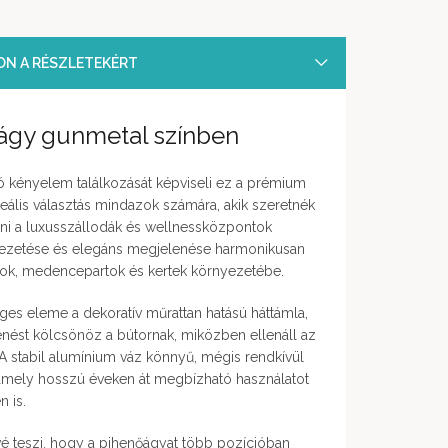
SON A RÉSZLETEKÉRT
gy gunmetal színben
ó kényelem találkozását képviseli ez a prémium
eális választás mindazok számára, akik szeretnék
ni a luxusszállodák és wellnessközpontok
alvezetése és elegáns megjelenése harmonikusan
zok, medencepartok és kertek környezetébe.
es eleme a dekoratív műrattan hatású háttámla,
ést kölcsönöz a bútornak, miközben ellenáll az
 A stabil alumínium váz könnyű, mégis rendkívül
, amely hosszú éveken át megbízható használatot
n is.
ővé teszi, hogy a pihenőágyat több pozícióban