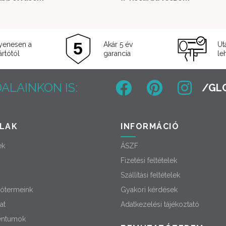
479
399
000 Ft.
000 Ft.
yenesen a
Akár 5 év
Ut
rtótól
garancia
le
ALAINKON IS:
LAK
INFORMÁCIÓ
ek
ÁSZF
Fizetési feltételek
Szállítási feltételek
ótermeink
Gyakori kérdések
at
Adatkezelési tájékoztató
ntumok