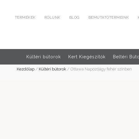
TERMÉKEK
RÓLUNK
BLOG
BEMUTATÓTERMEINK
Kültéri bútorok
Kert Kiegészítők
Beltéri Bút
Kezdőlap
/
Kültéri bútorok
/
Ottawa Napozóágy fehér színben