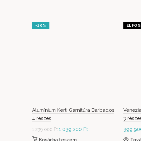
-20%
ELFOG
Alumínium Kerti Garnitúra Barbados
Venezia
4 részes
3 része
Original
1 039 200
Ft
Current
399 9
1 299 000
Ft
price was: 1
price is:
Kosárba teszem
Tov