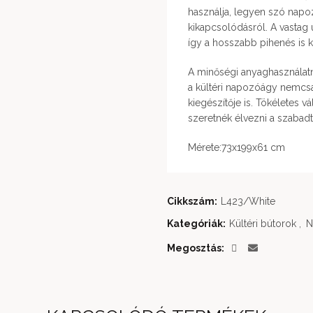
használja, legyen szó napo
kikapcsolódásról. A vastag ü
így a hosszabb pihenés is
A minőségi anyaghasználatn
a kültéri napozóágy nemcsak
kiegészítője is. Tökéletes 
szeretnék élvezni a szabadt
Mérete:73x199x61 cm
Cikkszám:
L423/White
Kategóriák:
Kültéri bútorok
,
N
Megosztás