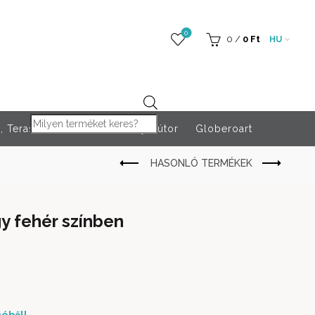
0
0
/
0
Ft
HU
Products search
 Teraszfűtés
Rendezvény bútor
Globeroart
 fehér színben