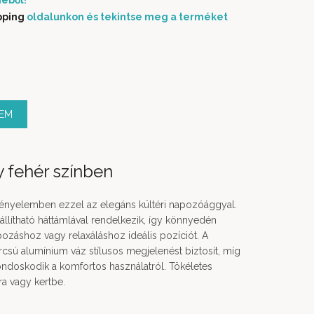
éből!
pping
oldalunkon és tekintse meg a terméket
ZEM
 fehér színben
kényelemben ezzel az elegáns kültéri napozóággyal.
állítható háttámlával rendelkezik, így könnyedén
pozáshoz vagy relaxáláshoz ideális pozíciót. A
rcsú alumínium váz stílusos megjelenést biztosít, míg
ndoskodik a komfortos használatról. Tökéletes
ra vagy kertbe.