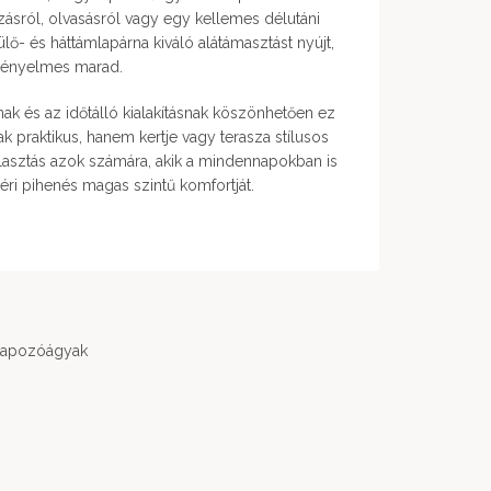
zásról, olvasásról vagy egy kellemes délutáni
lő- és háttámlapárna kiváló alátámasztást nyújt,
 kényelmes marad.
ak és az időtálló kialakításnak köszönhetően ez
 praktikus, hanem kertje vagy terasza stílusos
választás azok számára, akik a mindennapokban is
éri pihenés magas szintű komfortját.
apozóágyak