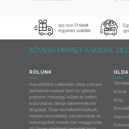
299 000 Ft.
1 039
200 Ft.
150 000 Ft felett
Eg
ingyenes szállítás
gyá
KÖVESS MINKET A SOCIAL OLD
RÓLUNK
OLDA
Termék
Importőrként szélesebb réteg számára
elérhetővé kívánjuk tenni az igényes,
Rólunk
prémium minőségű kültéri és beltéri
Blog
bútorokat és design lakberendezési
Bemutat
tárgyakat. Olyan termékeket kínálunk,
melyek kinézetükkel, kényelmükkel és
Kapcsol
minőségükkel minket már meggyőztek.
Dokume
Az Önnek megfelelő terméket hazai