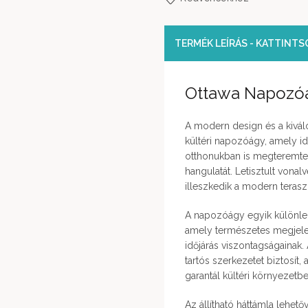
TERMÉK LEÍRÁS - KATTINT
Ottawa Napozóá
A modern design és a kivál
kültéri napozóágy, amely id
otthonukban is megteremte
hangulatát. Letisztult von
illeszkedik a modern teras
A napozóágy egyik különleg
amely természetes megjelen
időjárás viszontagságainak.
tartós szerkezetet biztosít
garantál kültéri környezetbe
Az állítható háttámla lehet