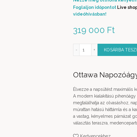
Nézze meg otthona kényelm
Foglaljon időpontot
Live sho
videóhívásban!
319 000
Ft
Ottawa Napozóágy fehér színben mennyiség
KOSÁRBA TES
Ottawa Napozóágy
Élvezze a napsütést maximális 
A modern kialakítású pihenőágy 
megtalálhatja az olvasáshoz, na
műrattan hatású háttámla és a ka
a vastag, kényelmes párnázat go
választás teraszra, medencepart
Kedvencekhez