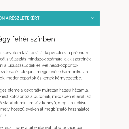
SON A RÉSZLETEKÉRT
gy fehér színben
ó kényelem találkozását képviseli ez a prémium
eális választás mindazok számára, akik szeretnék
ni a luxusszállodák és wellnessközpontok
alvezetése és elegáns megjelenése harmonikusan
zok, medencepartok és kertek környezetébe.
es eleme a dekoratív műrattan hatású háttámla,
ést kölcsönöz a bútornak, miközben ellenáll az
 A stabil alumínium váz könnyű, mégis rendkívül
, amely hosszú éveken át megbízható használatot
n is.
ővé teszi, hogy a pihenőágyat több pozícióban