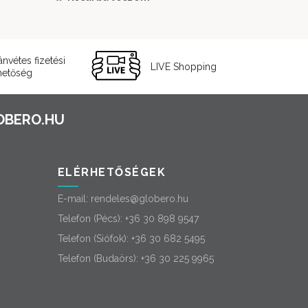
ánvétes fizetési
LIVE Shopping
hetőség
ELÉRHETŐSÉGEK
E-mail:
rendeles@globero.hu
Telefon (Pécs):
+36 30 898 9547
Telefon (Siófok):
+36 30 682 5495
Telefon (Budaörs):
+36 30 225 9965