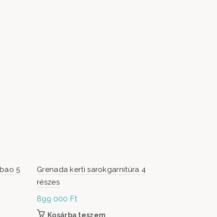
lbao 5
Grenada kerti sarokgarnitúra 4
Fa étkező 
részes
899 000
Ft
49 900
Ft
Kosárba teszem
Kosárb