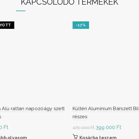
KAPCSOLÓDÓ TERMÉKEK
YOTT
-17%
 Alu rattan napozóágy szett
Kültéri Alumínium Bárszett Bi
s
részes
00
Ft
Original
399 000
Ft
Current
479 000
Ft
price was:
price is:
ább olvasom
Kosárba teszem