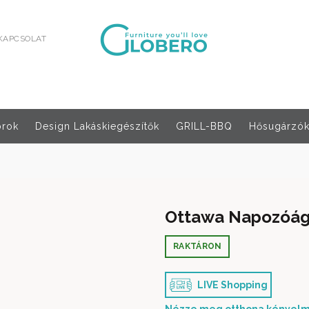
KAPCSOLAT
orok
Design Lakáskiegészítők
GRILL-BBQ
Hősugárzók,
Ottawa Napozóágy
RAKTÁRON
LIVE Shopping