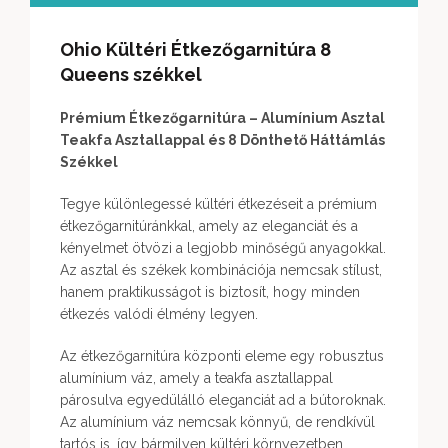
Ohio Kültéri Étkezőgarnitúra 8
Queens székkel
Prémium Étkezőgarnitúra – Alumínium Asztal
Teakfa Asztallappal és 8 Dönthető Háttámlás
Székkel
Tegye különlegessé kültéri étkezéseit a prémium
étkezőgarnitúránkkal, amely az eleganciát és a
kényelmet ötvözi a legjobb minőségű anyagokkal.
Az asztal és székek kombinációja nemcsak stílust,
hanem praktikusságot is biztosít, hogy minden
étkezés valódi élmény legyen.
Az étkezőgarnitúra központi eleme egy robusztus
alumínium váz, amely a teakfa asztallappal
párosulva egyedülálló eleganciát ad a bútoroknak.
Az alumínium váz nemcsak könnyű, de rendkívül
tartós is, így bármilyen kültéri környezetben