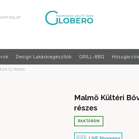
KAPCSOLAT
orok
Design Lakáskiegészítők
GRILL-BBQ
Hősugárzók,
úra 13 részes
Malmö Kültéri Bőv
részes
RAKTÁRON
LIVE Shopping