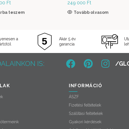
000
Ft
249 000
Ft
árba teszem
Tovább olvasom
yenesen a
Akár 5 év
Ut
rtótól
garancia
le
ALAINKON IS:
LAK
INFORMÁCIÓ
ek
ÁSZF
Fizetési feltételek
Szállítási feltételek
ótermeink
Gyakori kérdések