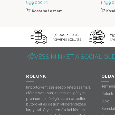
899 000
Ft
1 399 
Kosárba teszem
Kos
150 000 Ft felett
Eg
ingyenes szállítás
gyá
KÖVESS MINKET A SOCIAL OLD
RÓLUNK
OLDA
Termék
Importőrként szélesebb réteg számára
elérhetővé kívánjuk tenni az igényes,
Rólunk
prémium minőségű kültéri és beltéri
Blog
bútorokat és design lakberendezési
Bemutat
tárgyakat. Olyan termékeket kínálunk,