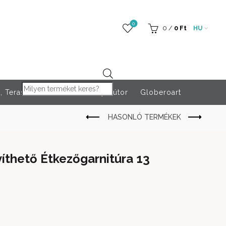
0
0
/
0
Ft
HU
Products search
 Teraszfűtés
Rendezvény bútor
Globeroart
íthető Étkezőgarnitúra 13