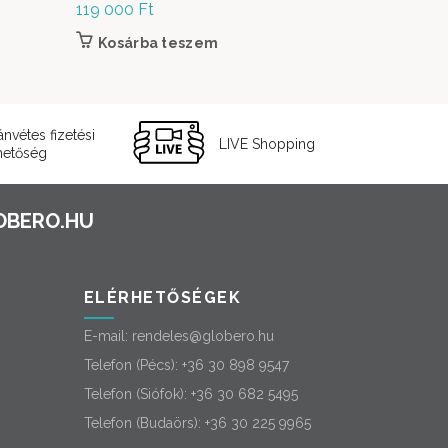
119 000
Ft
1 290 000
Kosárba teszem
Kosárb
ánvétes fizetési
LIVE Shopping
hetőség
ELÉRHETŐSÉGEK
E-mail:
rendeles@globero.hu
Telefon (Pécs):
+36 30 898 9547
Telefon (Siófok):
+36 30 682 5495
Telefon (Budaörs):
+36 30 225 9965