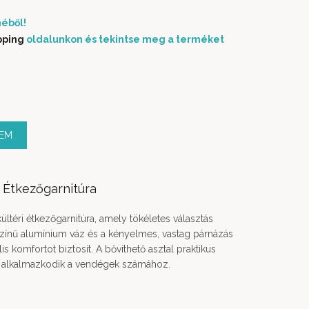
éből!
pping
oldalunkon és tekintse meg a terméket
yiség
ZEM
 Étkezőgarnitúra
ültéri étkezőgarnitúra, amely tökéletes választás
 színű alumínium váz és a kényelmes, vastag párnázás
 komfortot biztosít. A bővíthető asztal praktikus
n alkalmazkodik a vendégek számához.