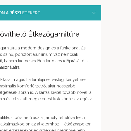
SON A RÉSZLETEKÉRT
ővíthető Étkezőgarnitúra
garnitúra a modern design és a funkcionalitás
gos színű, porszórt alumínium váz nemcsak
t, hanem kiemelkedően tartós és időjárásálló is,
használatra.
kítása, magas háttámlája és vastag, kényelmes
aximális komfortérzetről akár hosszabb
getések során is. A karfás kivitel tovább növeli a
n és letisztult megjelenést kölcsönöz az egész
ktikus, bővíthető asztal, amely lehetővé teszi,
 alkalmazkodjon az alkalomhoz. Hétköznapokon
égek érkezésekor egyszerűen megnövelhető,