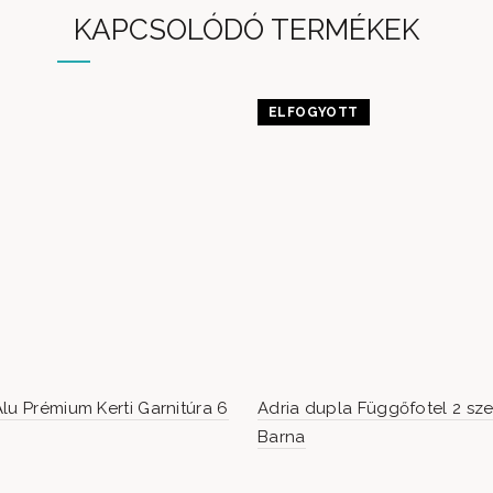
KAPCSOLÓDÓ TERMÉKEK
ELFOGYOTT
lu Prémium Kerti Garnitúra 6
Adria dupla Függőfotel 2 sz
Barna