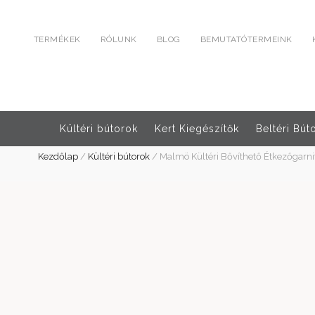
TERMÉKEK
RÓLUNK
BLOG
BEMUTATÓTERMEINK
Kültéri bútorok
Kert Kiegészítők
Beltéri Bút
Kezdőlap
/
Kültéri bútorok
/
Malmö Kültéri Bővíthető Étkezőgarnit