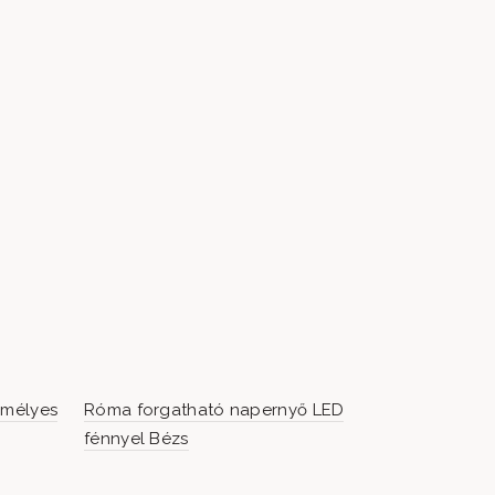
emélyes
Róma forgatható napernyő LED
Marokko LU
fénnyel Bézs
részes