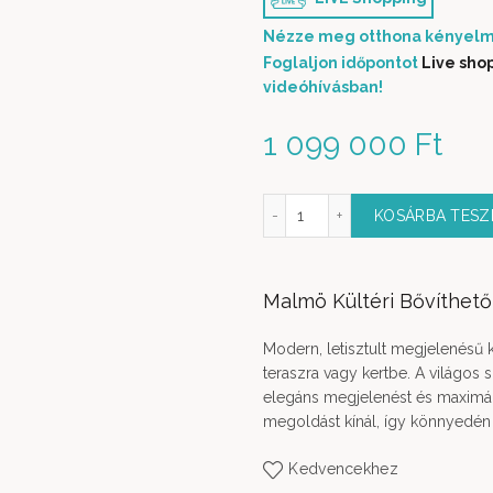
Nézze meg otthona kényelm
Foglaljon időpontot
Live sho
videóhívásban!
1 099 000
Ft
Malmö Kültéri Bővíthető Étkezőgarnitúra 13 részes menn
KOSÁRBA TES
Malmö Kültéri Bővíthető
Modern, letisztult megjelenésű k
teraszra vagy kertbe. A világos
elegáns megjelenést és maximális
megoldást kínál, így könnyedé
Kedvencekhez