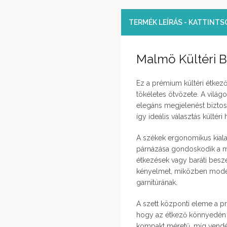
TERMÉK LEÍRÁS - KATTINT
Malmö Kültéri B
Ez a prémium kültéri étkező
tökéletes ötvözete. A vilá
elegáns megjelenést biztosí
így ideális választás kültéri 
A székek ergonomikus kiala
párnázása gondoskodik a m
étkezések vagy baráti beszél
kényelmet, miközben moder
garnitúrának.
A szett központi eleme a pra
hogy az étkező könnyedén
kompakt méretű, míg vend