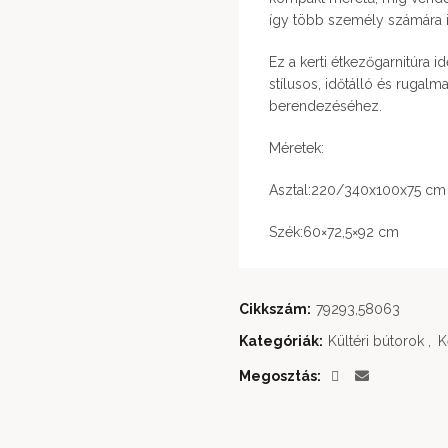
így több személy számára i
Ez a kerti étkezőgarnitúra 
stílusos, időtálló és rugal
berendezéséhez.
Méretek:
Asztal:220/340x100x75 cm
Szék:60×72,5×92 cm
Cikkszám:
79293,58063
Kategóriák:
Kültéri bútorok
,
K
Megosztás