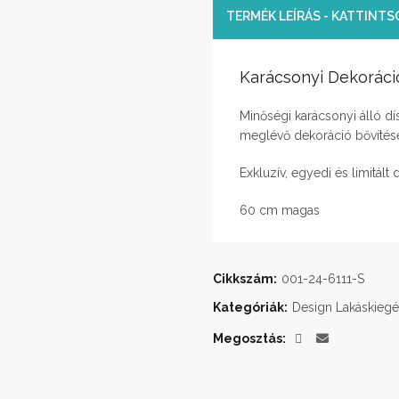
TERMÉK LEÍRÁS - KATTINT
Karácsonyi Dekoráci
Minőségi karácsonyi álló dí
meglévő dekoráció bővítésé
Exkluzív, egyedi és limitált
60 cm magas
Cikkszám:
001-24-6111-S
Kategóriák:
Design Lakáskiegé
Megosztás