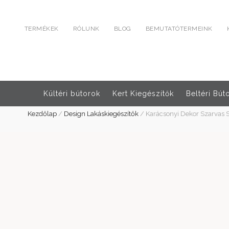
TERMÉKEK
RÓLUNK
BLOG
BEMUTATÓTERMEINK
Kültéri bútorok
Kert Kiegészítők
Beltéri Bút
Kezdőlap
/
Design Lakáskiegészítők
/
Karácsonyi Dekor Szarvas 