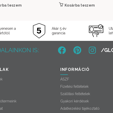
árba teszem
Kosárba teszem
yenesen a
Akár 5 év
Ut
rtótól
garancia
le
ALAINKON IS:
LAK
INFORMÁCIÓ
ek
ÁSZF
Fizetési feltételek
Szállítási feltételek
ótermeink
Gyakori kérdések
at
Adatkezelési tájékoztató