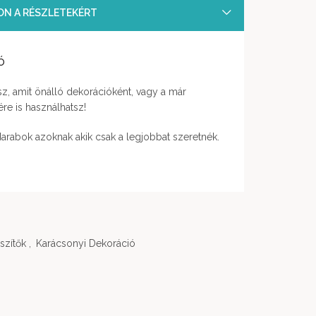
SON A RÉSZLETEKÉRT
ó
sz, amit önálló dekorációként, vagy a már
re is használhatsz!
 darabok azoknak akik csak a legjobbat szeretnék.
szítők
,
Karácsonyi Dekoráció