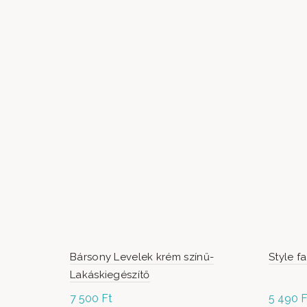
Bársony Levelek krém színű-
Style f
Lakáskiegészítő
7 500
Ft
5 490
F