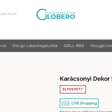
KAPCSOLAT
orok
Design Lakáskiegészítők
GRILL-BBQ
Hősugárzók,
S
Karácsonyi Dekor 
ELFOGYOTT
LIVE Shopping