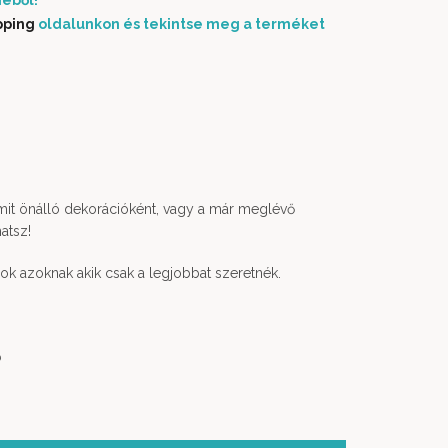
éből!
pping
oldalunkon és tekintse meg a terméket
amit önálló dekorációként, vagy a már meglévő
atsz!
abok azoknak akik csak a legjobbat szeretnék.
b