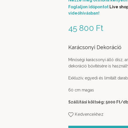
Nézze meg otthona kényelm
Foglaljon időpontot
Live sho
videóhívásban!
45 800
Ft
Karácsonyi Dekoráció
Minőségi karácsonyi álló dísz, 
dekoráció bővítésére is használh
Exkluzív, egyedi és limitált dar
60 cm magas
Szállítási költség: 5000 Ft
/d
Kedvencekhez