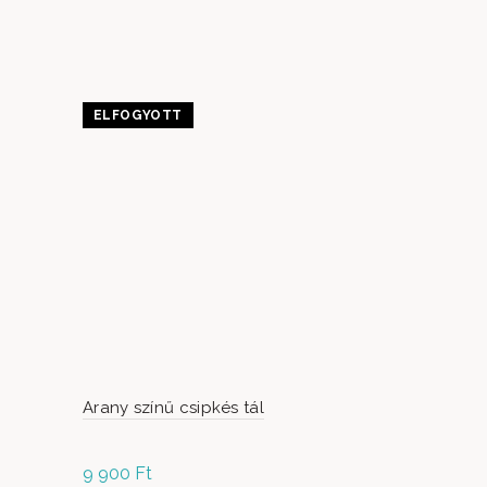
ELFOGYOTT
Arany színű csipkés tál
Style ezüs
9 900
Ft
12 800
Ft