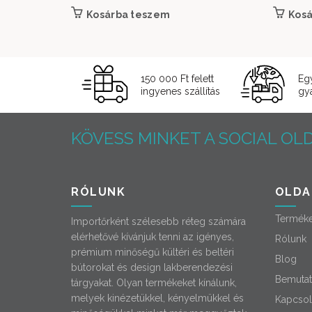
Kosárba teszem
Kos
150 000 Ft felett
Eg
ingyenes szállítás
gyá
KÖVESS MINKET A SOCIAL OLD
RÓLUNK
OLDA
Termék
Importőrként szélesebb réteg számára
elérhetővé kívánjuk tenni az igényes,
Rólunk
prémium minőségű kültéri és beltéri
Blog
bútorokat és design lakberendezési
Bemutat
tárgyakat. Olyan termékeket kínálunk,
melyek kinézetükkel, kényelmükkel és
Kapcsol