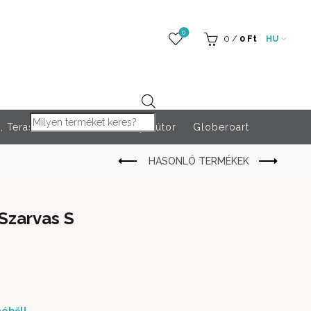
0
0
/
0
Ft
HU
Products search
 Teraszfűtés
Rendezvény bútor
Globeroart
Szarvas S