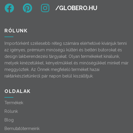
RÓLUNK
Importőrként szélesebb réteg számára elérhetővé kívánjuk tenni
az igényes, prémium minőségű kültéri és beltéri bútorokat és
design lakberendezési tárgyakat. Olyan termékeket kínálunk,
melyek kinézetükkel, kényelmükkel és minőségükkel minket már
meggyőztek. Az Önnek megfelelő terméket hazai
raktárkészletünkről pár napon belül kiszállítjuk.
OLDALAK
Termékek
Rólunk
Blog
Bemutatótermeink