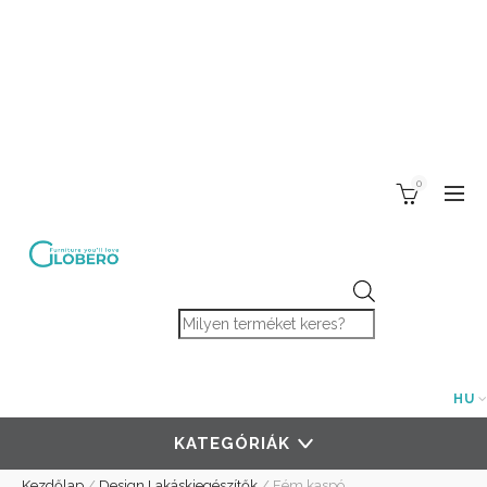
0
Products search
HU
KATEGÓRIÁK
Kezdőlap
/
Design Lakáskiegészítők
/
Fém kaspó