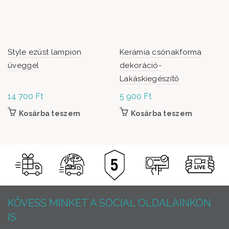
Style ezüst lampion
Kerámia csónakforma
üveggel
dekoráció-
Lakáskiegészítő
14 700
Ft
5 900
Ft
Kosárba teszem
Kosárba teszem
KÖVESS MINKET A SOCIAL OLDALAINKON
IS: