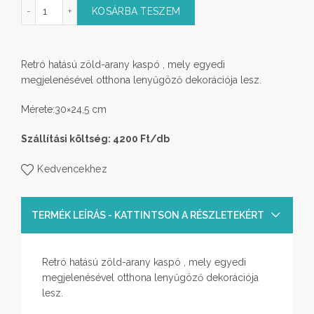
Fém kaspó mennyiség
KOSÁRBA TESZEM
Retró hatású zöld-arany kaspó , mely egyedi
megjelenésével otthona lenyűgöző dekorációja lesz.
Mérete:30×24,5 cm
Szállítási költség: 4200 Ft
/db
Kedvencekhez
TERMÉK LEÍRÁS - KATTINTSON A RÉSZLETEKÉRT
Retró hatású zöld-arany kaspó , mely egyedi
megjelenésével otthona lenyűgöző dekorációja
lesz.