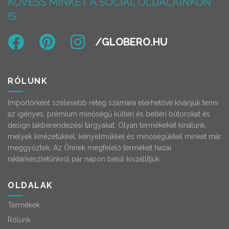
KÖVESS MINKET A SOCIAL OLDALAINKON
IS:
RÓLUNK
Importőrként szélesebb réteg számára elérhetővé kívánjuk tenni
az igényes, prémium minőségű kültéri és beltéri bútorokat és
design lakberendezési tárgyakat. Olyan termékeket kínálunk,
melyek kinézetükkel, kényelmükkel és minőségükkel minket már
meggyőztek. Az Önnek megfelelő terméket hazai
raktárkészletünkről pár napon belül kiszállítjuk.
OLDALAK
Termékek
Rólunk