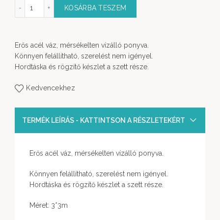
 Kerti Pavilon 3x3m mennyiség
KOSÁRBA TESZEM
Erős acél váz, mérsékelten vízálló ponyva.
Könnyen felállítható, szerelést nem igényel.
Hordtáska és rögzítő készlet a szett része.
Kedvencekhez
TERMÉK LEÍRÁS - KATTINTSON A RÉSZLETEKÉRT
Erős acél váz, mérsékelten vízálló ponyva.
Könnyen felállítható, szerelést nem igényel.
Hordtáska és rögzítő készlet a szett része.
Méret: 3*3m