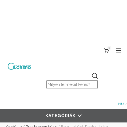
0
Products search
HU
KATEGÓRIÁK
Kezdőlap
/
Rendezvény bútor
/
Easy Up! Kerti Pavilon 3x3m