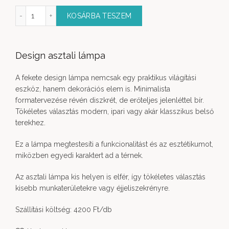
gn asztali lámpa mennyiség
KOSÁRBA TESZEM
Design asztali lámpa
A fekete design lámpa nemcsak egy praktikus világítási
eszköz, hanem dekorációs elem is. Minimalista
formatervezése révén diszkrét, de erőteljes jelenléttel bír.
Tökéletes választás modern, ipari vagy akár klasszikus belső
terekhez.
Ez a lámpa megtestesíti a funkcionalitást és az esztétikumot,
miközben egyedi karaktert ad a térnek.
Az asztali lámpa kis helyen is elfér, így tökéletes választás
kisebb munkaterületekre vagy éjjeliszekrényre.
Szállítási költség: 4200 Ft
/db