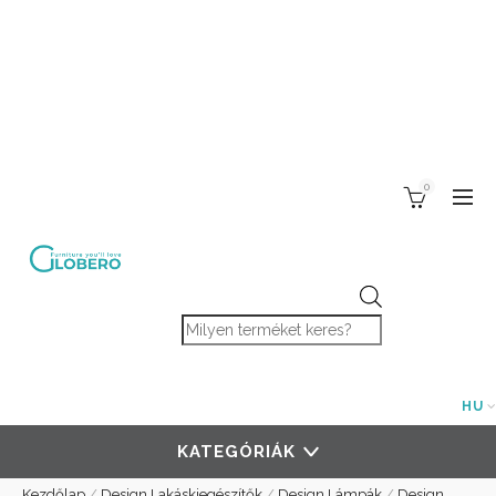
0
Products search
HU
KATEGÓRIÁK
Kezdőlap
/
Design Lakáskiegészítők
/
Design Lámpák
/
Design