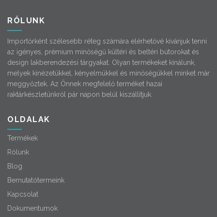
RÓLUNK
Importőrként szélesebb réteg számára elérhetővé kívánjuk tenni
az igényes, prémium minőségű kültéri és beltéri bútorokat és
design lakberendezési tárgyakat. Olyan termékeket kínálunk,
melyek kinézetükkel, kényelmükkel és minőségükkel minket már
meggyőztek. Az Önnek megfelelő terméket hazai
raktárkészletünkről pár napon belül kiszállítjuk.
OLDALAK
Termékek
Rólunk
Blog
Bemutatótermeink
Kapcsolat
Dokumentumok