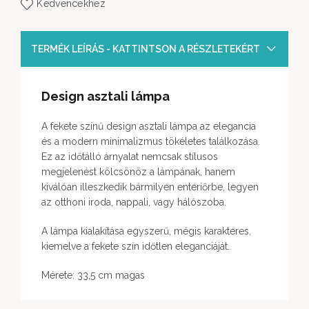
Kedvencekhez
TERMÉK LEÍRÁS - KATTINTSON A RÉSZLETEKÉRT
Design asztali lámpa
A fekete színű design asztali lámpa az elegancia
és a modern minimalizmus tökéletes találkozása.
Ez az időtálló árnyalat nemcsak stílusos
megjelenést kölcsönöz a lámpának, hanem
kiválóan illeszkedik bármilyen enteriőrbe, legyen
az otthoni iroda, nappali, vagy hálószoba.
A lámpa kialakítása egyszerű, mégis karakteres,
kiemelve a fekete szín időtlen eleganciáját.
Mérete: 33,5 cm magas