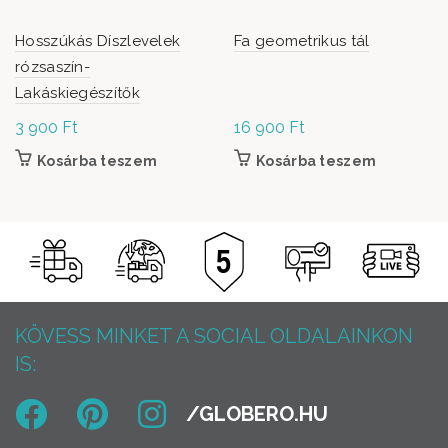
Hosszúkás Díszlevelek
Fa geometrikus tál
rózsaszín-
Lakáskiegészítők
3 900
Ft
16 900
Ft
Kosárba teszem
Kosárba teszem
KÖVESS MINKET A SOCIAL OLDALAINKON
IS: