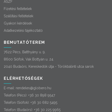
ÁSZF
Fizetési feltételek
Szállítási feltételek
Gyakori kérdések
Adatkezelési tájékoztató
BEMUTATÓTEREM
7622 Pécs, Batthyány u. 9.
8600 Siófok, Vak Bottyán u. 24.
2040 Budaörs, Kereskedők útja - Törökbálinti utca sarok
ELÉRHETŐSÉGEK
E-mail:
rendeles@globero.hu
Telefon (Pécs):
+36 30 898 9547
Telefon (Siófok):
+36 30 682 5495
Telefon (Budaörs):
+36 30 225 9965