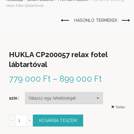
relax fotel lábtartóval
HUKLA CP200057 relax fotel
lábtartóval
779 000
Ft
–
899 000
Ft
Ártarto
779 000 
szín
899 000
Törlés
 relax fotel lábtartóval mennyiség
KOSÁRBA TESZEM