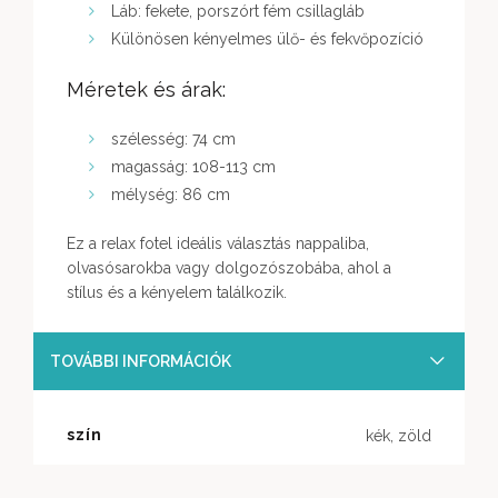
Láb: fekete, porszórt fém csillagláb
Különösen kényelmes ülő- és fekvőpozíció
Méretek és árak:
szélesség: 74 cm
magasság: 108-113 cm
mélység: 86 cm
Ez a relax fotel ideális választás nappaliba,
olvasósarokba vagy dolgozószobába, ahol a
stílus és a kényelem találkozik.
TOVÁBBI INFORMÁCIÓK
szín
kék, zöld