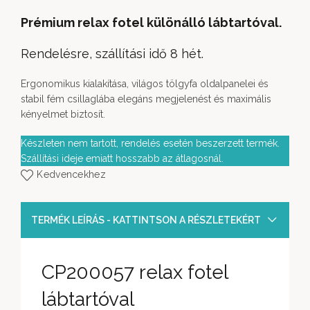
Prémium relax fotel különálló lábtartóval.
Rendelésre, szállítási idő 8 hét.
Ergonomikus kialakítása, világos tölgyfa oldalpanelei és
stabil fém csillaglába elegáns megjelenést és maximális
kényelmet biztosít.
Készleten nem tartott, rendelés esetén beszerzett termék.
Szállítási ideje emiatt hosszabb az átlagosnál.
Kedvencekhez
TERMÉK LEÍRÁS - KATTINTSON A RÉSZLETEKÉRT
CP200057 relax fotel
lábtartóval