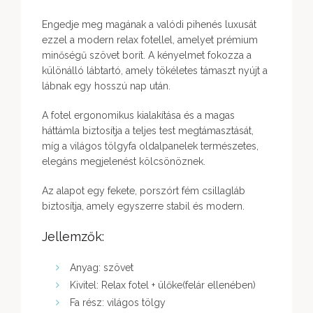
Engedje meg magának a valódi pihenés luxusát
ezzel a modern relax fotellel, amelyet prémium
minőségű szövet borít. A kényelmet fokozza a
különálló lábtartó, amely tökéletes támaszt nyújt a
lábnak egy hosszú nap után.
A fotel ergonomikus kialakítása és a magas
háttámla biztosítja a teljes test megtámasztását,
míg a világos tölgyfa oldalpanelek természetes,
elegáns megjelenést kölcsönöznek.
Az alapot egy fekete, porszórt fém csillagláb
biztosítja, amely egyszerre stabil és modern.
Jellemzők:
Anyag: szövet
Kivitel: Relax fotel + ülőke(felár ellenében)
Fa rész: világos tölgy