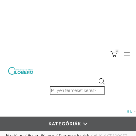
0
Products search
HU
KATEGÓRIÁK
Kezdőlap
/
Beltéri Bútorok
/
Prémium fotelek
/
HUKLA CP200057