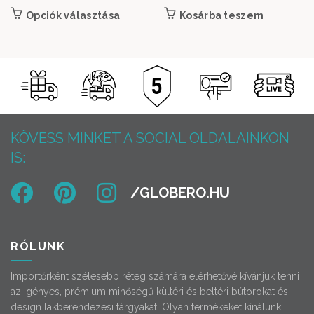
Opciók választása
Ennek a terméknek több variációja van. A
Kosárba teszem
változatok a termékoldalon választhatók
ki
KÖVESS MINKET A SOCIAL OLDALAINKON
IS:
RÓLUNK
Importőrként szélesebb réteg számára elérhetővé kívánjuk tenni
az igényes, prémium minőségű kültéri és beltéri bútorokat és
design lakberendezési tárgyakat. Olyan termékeket kínálunk,