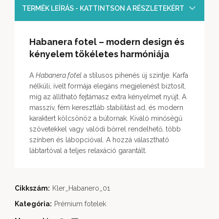
TERMÉK LEÍRÁS - KATTINTSON A RÉSZLETEKÉRT
Habanera fotel – modern design és
kényelem tökéletes harmóniája
A
Habanera fotel
a stílusos pihenés új szintje. Karfa
nélküli, ívelt formája elegáns megjelenést biztosít,
míg az állítható fejtámasz extra kényelmet nyújt. A
masszív, fém keresztláb stabilitást ad, és modern
karaktert kölcsönöz a bútornak. Kiváló minőségű
szövetekkel vagy valódi bőrrel rendelhető, több
színben és lábopcióval. A hozzá választható
lábtartóval a teljes relaxáció garantált.
Cikkszám:
Kler_Habanero_01
Kategória:
Prémium fotelek