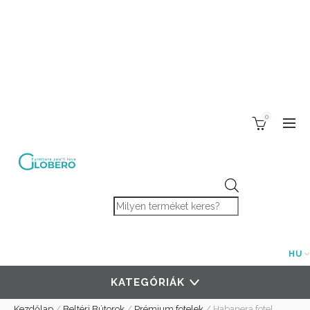
0
Products search
HU
KATEGÓRIÁK
Kezdőlap
/
Beltéri Bútorok
/
Prémium fotelek
/
Habanera fotel