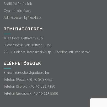
Szállítási feltételek
Gyakori kérdések
Adatkezelési tájékoztató
BEMUTATÓTEREM
7622 Pécs, Batthyány u. 9.
8600 Siófok, Vak Bottyán u. 24.
2040 Budaörs, Kereskedők útja - Törökbálinti utca sarok
ELÉRHETŐSÉGEK
E-mail:
rendeles@globero.hu
Telefon (Pécs):
+36 30 898 9547
Telefon (Siófok):
+36 30 682 5495
Telefon (Budaörs):
+36 30 225 9965