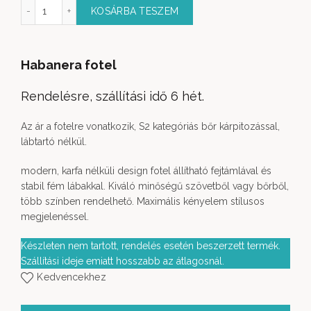
banera fotel mennyiség
KOSÁRBA TESZEM
Habanera fotel
Rendelésre, szállítási idő 6 hét.
Az ár a fotelre vonatkozik, S2 kategóriás bőr kárpitozással,
lábtartó nélkül.
modern, karfa nélküli design fotel állítható fejtámlával és
stabil fém lábakkal. Kiváló minőségű szövetből vagy bőrből,
több színben rendelhető. Maximális kényelem stílusos
megjelenéssel.
Készleten nem tartott, rendelés esetén beszerzett termék.
Szállítási ideje emiatt hosszabb az átlagosnál.
Kedvencekhez