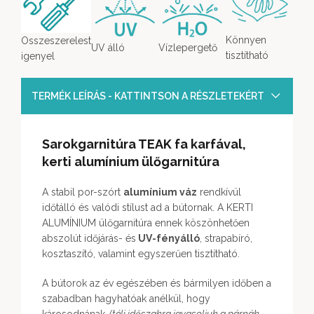
Könnyen
Osszeszerelest
UV álló
Vízlepergető
tisztítható
igenyel
TERMÉK LEÍRÁS - KATTINTSON A RÉSZLETEKÉRT
Sarokgarnitúra
TEAK fa
karfával,
kerti
alumínium
ülőgarnitúra
A stabil por-szórt
alumínium váz
rendkívül
időtálló és valódi stílust ad a bútornak. A KERTI
ALUMÍNIUM ülőgarnitúra ennek köszönhetően
abszolút időjárás- és
UV-fényálló
, strapabíró,
kosztaszító, valamint egyszerűen tisztítható.
A bútorok az év egészében és bármilyen időben a
szabadban hagyhatóak anélkül, hogy