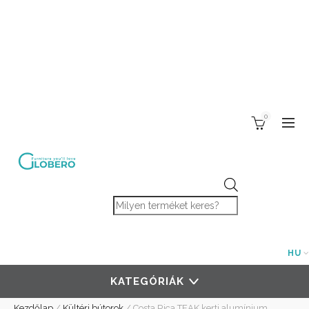
0
Products search
HU
KATEGÓRIÁK
Kezdőlap
/
Kültéri bútorok
/
Costa Rica TEAK kerti alumínium