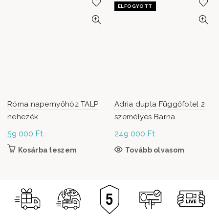
ELFOGYOTT
Róma napernyőhöz TALP
Adria dupla Függőfotel 2
nehezék
személyes Barna
59 000
Ft
249 000
Ft
Kosárba teszem
Tovább olvasom