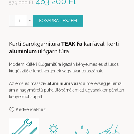
Original price was: 579
463 200
Ft
Current price
579 000
Ft
000 Ft.
is: 463 200 Ft.
i alumínium ülőgarnitúra 3 részes mennyiség
KOSÁRBA TESZEM
Kerti Sarokgarnitúra
TEAK fa
karfával, kerti
alumínium
ülőgarnitúra
Modern kültéri ülőgarnitúra igazán kényelmes és stílusos
kiegészítője lehet kertjének vagy akár teraszának.
Az erős és masszív
alumínium váz
at a merevség jellemzi ,
ám a nagyméretű puha ülőpárnák miatt ugyanakkor páratlan
kényelmet sugall.
Kedvencekhez