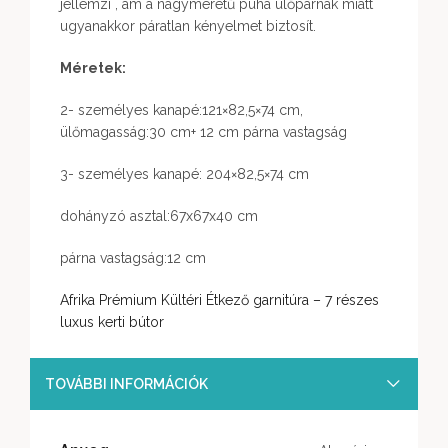
jellemzi , ám a nagyméretű puha ülőpárnák miatt
ugyanakkor páratlan kényelmet biztosít.
Méretek:
2- személyes kanapé:121×82,5×74 cm,
ülőmagasság:30 cm+ 12 cm párna vastagság
3- személyes kanapé: 204×82,5×74 cm
dohányzó asztal:67x67x40 cm
párna vastagság:12 cm
Afrika Prémium Kültéri Étkező garnitúra – 7 részes
luxus kerti bútor
TOVÁBBI INFORMÁCIÓK