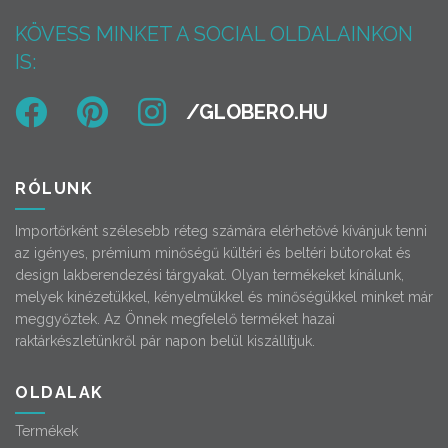
KÖVESS MINKET A SOCIAL OLDALAINKON
IS:
RÓLUNK
Importőrként szélesebb réteg számára elérhetővé kívánjuk tenni
az igényes, prémium minőségű kültéri és beltéri bútorokat és
design lakberendezési tárgyakat. Olyan termékeket kínálunk,
melyek kinézetükkel, kényelmükkel és minőségükkel minket már
meggyőztek. Az Önnek megfelelő terméket hazai
raktárkészletünkről pár napon belül kiszállítjuk.
OLDALAK
Termékek