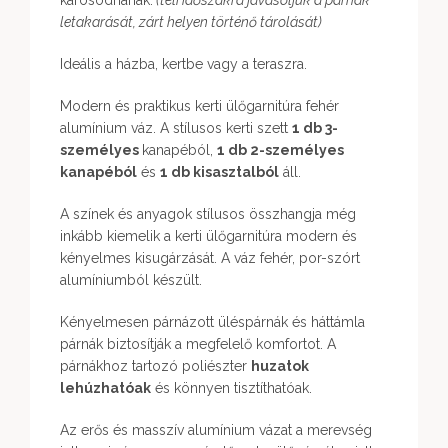
károsodnának.
(téli időszakra javasoljuk a párnák
letakarását, zárt helyen történő tárolását)
Ideális a házba, kertbe vagy a teraszra.
Modern és praktikus kerti ülőgarnitúra fehér
alumínium váz. A stílusos kerti szett
1 db 3-
személyes
kanapéból,
1 db 2-személyes
kanapéból
és
1 db kisasztalból
áll.
A színek és anyagok stílusos összhangja még
inkább kiemelik a kerti ülőgarnitúra modern és
kényelmes kisugárzását. A váz fehér, por-szórt
alumíniumból készült.
Kényelmesen párnázott üléspárnák és háttámla
párnák biztosítják a megfelelő komfortot. A
párnákhoz tartozó poliészter
huzatok
lehúzhatóak
és könnyen tisztíthatóak.
Az erős és masszív alumínium vázat a merevség