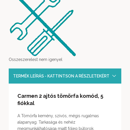
Osszeszerelest nem igenyel
TERMÉK LEÍRÁS - KATTINTSON A RÉSZLETEKÉRT
Carmen 2 ajtós tömörfa komód, 5
fiókkal
A Tömörfa kemény, szívós, mégis rugalmas
alapanyag. Tarkasága és nehéz
megmunkálhatósága miatt főleg bútorok,