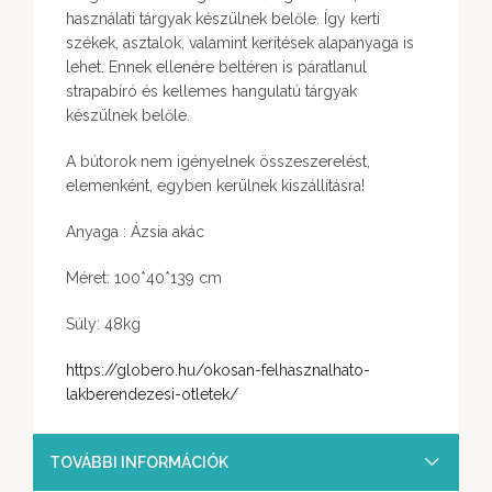
használati tárgyak készülnek belőle. Így kerti
székek, asztalok, valamint kerítések alapanyaga is
lehet. Ennek ellenére beltéren is páratlanul
strapabíró és kellemes hangulatú tárgyak
készülnek belőle.
A bútorok nem igényelnek összeszerelést,
elemenként, egyben kerülnek kiszállításra!
Anyaga : Ázsia akác
Méret: 100*40*139 cm
Súly: 48kg
https://globero.hu/okosan-felhasznalhato-
lakberendezesi-otletek/
TOVÁBBI INFORMÁCIÓK