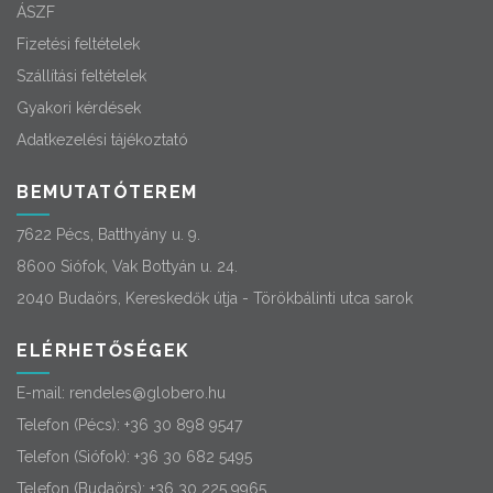
ÁSZF
Fizetési feltételek
Szállítási feltételek
Gyakori kérdések
Adatkezelési tájékoztató
BEMUTATÓTEREM
7622 Pécs, Batthyány u. 9.
8600 Siófok, Vak Bottyán u. 24.
2040 Budaörs, Kereskedők útja - Törökbálinti utca sarok
ELÉRHETŐSÉGEK
E-mail:
rendeles@globero.hu
Telefon (Pécs):
+36 30 898 9547
Telefon (Siófok):
+36 30 682 5495
Telefon (Budaörs):
+36 30 225 9965