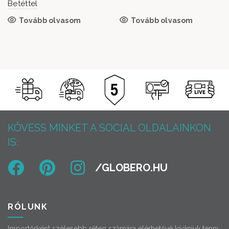
Betéttel
Tovább olvasom
Tovább olvasom
KÖVESS MINKET A SOCIAL OLDALAINKON
IS:
RÓLUNK
Importőrként szélesebb réteg számára elérhetővé kívánjuk tenni