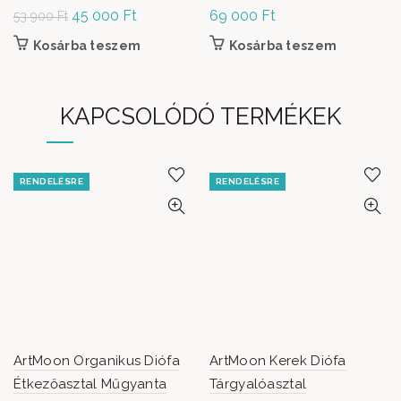
Original
45 000
Ft
Current
69 000
Ft
53 900
Ft
price was:
price is:
Kosárba teszem
Kosárba teszem
53 900 Ft.
45
000 Ft.
KAPCSOLÓDÓ TERMÉKEK
RENDELÉSRE
RENDELÉSRE
ArtMoon Organikus Diófa
ArtMoon Kerek Diófa
Étkezőasztal Műgyanta
Tárgyalóasztal