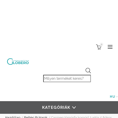
0
Products search
HU
KATEGÓRIÁK
Kezdőlap
/
Beltéri Bútorok
/
Carmen tömörfa komód 2 ajtós 5 fiókos