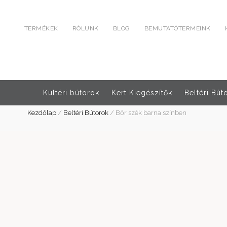
TERMÉKEK
RÓLUNK
BLOG
BEMUTATÓTERMEINK
Kültéri bútorok
Kert Kiegészítők
Beltéri Bút
Kezdőlap
/
Beltéri Bútorok
/
Bőr szék barna színben