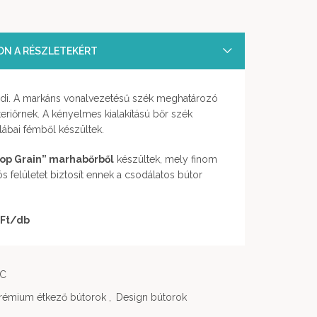
SON A RÉSZLETEKÉRT
di. A markáns vonalvezetésű szék meghatározó
eriőrnek. A kényelmes kialakítású bőr szék
lábai fémből készültek.
op Grain” marhabőrből
készültek, mely finom
ós felületet biztosít ennek a csodálatos bútor
 Ft
/db
AC
rémium étkező bútorok
,
Design bútorok