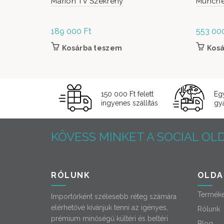
Marion TV Szekrény
München
189 000
Ft
553 00
Kosárba teszem
Kos
150 000 Ft felett
Eg
ingyenes szállítás
gyá
KÖVESS MINKET A SOCIAL OLD
RÓLUNK
OLDA
Termék
Importőrként szélesebb réteg számára
elérhetővé kívánjuk tenni az igényes,
Rólunk
prémium minőségű kültéri és beltéri
Blog