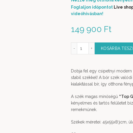
Nézze meg otthona kényelm
Foglaljon időpontot
Live sho
videóhívásban!
149 900
Ft
Bőr szék barna színben mennyiség
KOSÁRBA TES
Dobja fel egy csipetnyi modern 
stabil székkel! A bőr szék valód
kialakítással bír, így otthona fény
A szék magas minőségű
“Top G
kényelmes és tartós felületet bi
remekműnek.
Székek méretei: 45x55x83cm, ü