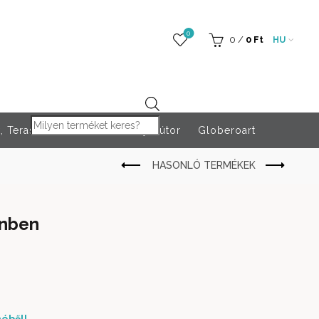
0
0
/
0
Ft
HU
Products search
 Teraszfűtés
Rendezvény bútor
Globeroart
ínben