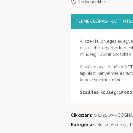
Kedvencekhez
TERMÉK LEÍRÁS - KATTINT
A szék különleges és egye
dísze lehet egy modern ent
minőségi bőrrel borították, 
A szék magas minőségű
“T
tapintást, kényelmes és tart
tervezési remekműnek.
Szállítási költség: 15 000
Cikkszám:
091-21-039-COGN
Kategóriák:
Beltéri Bútorok
,
P