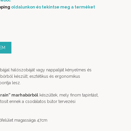
éből!
pping
oldalunkon és tekintse meg a terméket
ZEM
bájjal hálószobáját vagy nappaliját kényelmes és
i bőrből készült; esztétikus és ergonomikus
pontja lesz.
rain” marhabőrből
készültek, mely finom tapintást,
ztosít ennek a csodálatos bútor tervezési
lőfelület magassága 47cm