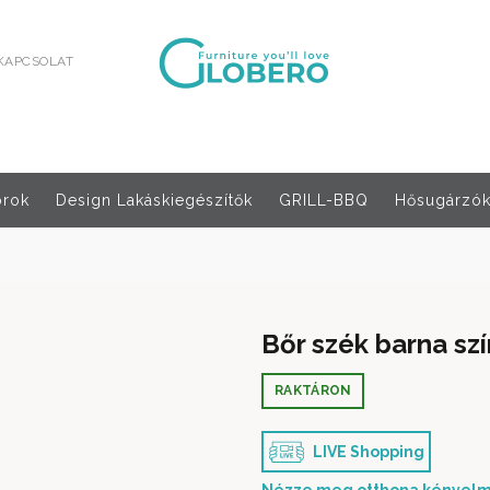
KAPCSOLAT
orok
Design Lakáskiegészítők
GRILL-BBQ
Hősugárzók,
Bőr szék barna sz
RAKTÁRON
LIVE Shopping