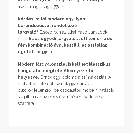
Az asztallap 310cmx105cm és 9cm vastag. Az
asztal magassága: 77cm
Kérdés, mitől modern egy ilyen
berendezéssel rendelkező
tárgyaló?
Elsősorban az alkalmazott anyagok
miatt.
Ez az egyedi tárgyaló szett tömörfa és
fém kombinációjával készült, az asztallap
égetett tölgyfa.
Modern tárgyalóasztal is kelthet klasszikus
hangulatot megfelelő környezetbe
helyezve.
Ennek egyik eleme a színválasztás. A
mélyebb, sötétebb színek gyakran az antik
bútorok jellemzői, de csodálatos modern hatást is
sugallhatnak az érkező vendégek, partnerek
számára.