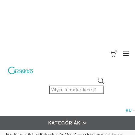
0
Products search
HU
KATEGÓRIÁK
Kezdőlap
/
Beltéri Bútorok
/
"ArtMoon" egyedi bútorok
/
ArtMoon