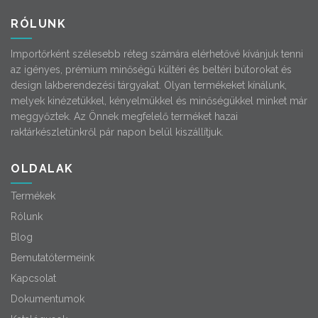
RÓLUNK
Importőrként szélesebb réteg számára elérhetővé kívánjuk tenni
az igényes, prémium minőségű kültéri és beltéri bútorokat és
design lakberendezési tárgyakat. Olyan termékeket kínálunk,
melyek kinézetükkel, kényelmükkel és minőségükkel minket már
meggyőztek. Az Önnek megfelelő terméket hazai
raktárkészletünkről pár napon belül kiszállítjuk.
OLDALAK
Termékek
Rólunk
Blog
Bemutatótermeink
Kapcsolat
Dokumentumok