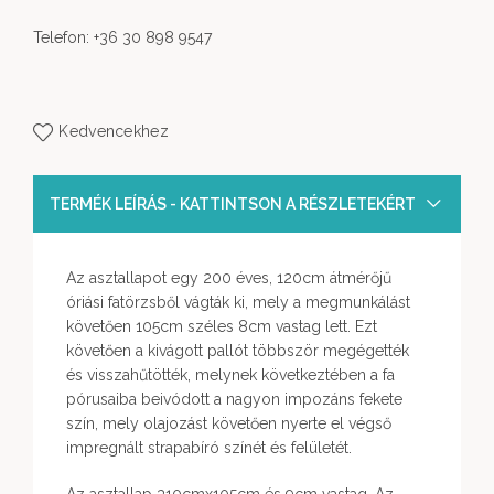
Telefon: +36 30 898 9547
Kedvencekhez
TERMÉK LEÍRÁS - KATTINTSON A RÉSZLETEKÉRT
Az asztallapot egy 200 éves, 120cm átmérőjű
óriási fatörzsből vágták ki, mely a megmunkálást
követően 105cm széles 8cm vastag lett. Ezt
követően a kivágott pallót többször megégették
és visszahűtötték, melynek következtében a fa
pórusaiba beivódott a nagyon impozáns fekete
szín, mely olajozást követően nyerte el végső
impregnált strapabíró színét és felületét.