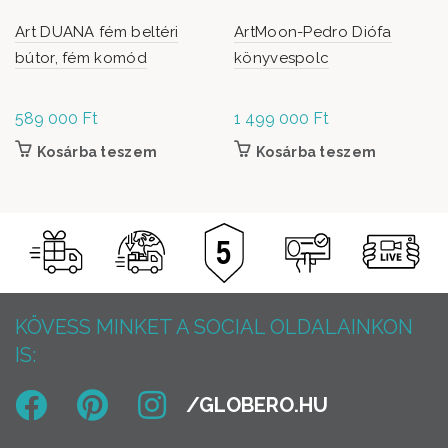
Art DUANA fém beltéri
ArtMoon-Pedro Diófa
bútor, fém komód
könyvespolc
589 000
Ft
1 499 000
Ft
Kosárba teszem
Kosárba teszem
KÖVESS MINKET A SOCIAL OLDALAINKON
IS: