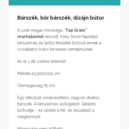
Bárszék, bőr bárszék, dizájn bútor
A szék magas minőségű “
Top Grain”
marhabőrből
készült, mely finom tapintást,
kényelmes és tartós felületet biztosít ennek a
csodálatos bútor tervezési remekműnek.
Az ár 1 db székre értendő!
Mérete:43,5x50x115 cm
Ülőmagasság:79 cm
Egy letisztult vonalvezetésű, nagyon divatos
bárszék. A kényelmes üldögélést lábtartó
biztosítja – ez utóbbi a fel- és leszállást is
megkönnyíti.
Magassága nem állítható.