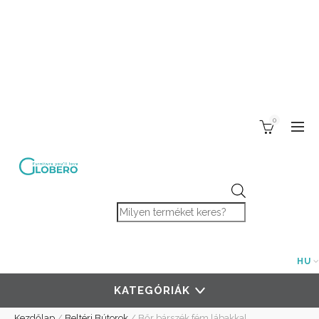
0
Products search
HU
KATEGÓRIÁK
Kezdőlap
/
Beltéri Bútorok
/
Bőr bárszék fém lábakkal