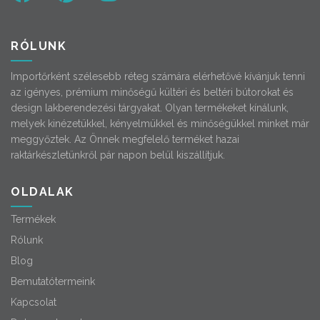
RÓLUNK
Importőrként szélesebb réteg számára elérhetővé kívánjuk tenni
az igényes, prémium minőségű kültéri és beltéri bútorokat és
design lakberendezési tárgyakat. Olyan termékeket kínálunk,
melyek kinézetükkel, kényelmükkel és minőségükkel minket már
meggyőztek. Az Önnek megfelelő terméket hazai
raktárkészletünkről pár napon belül kiszállítjuk.
OLDALAK
Termékek
Rólunk
Blog
Bemutatótermeink
Kapcsolat