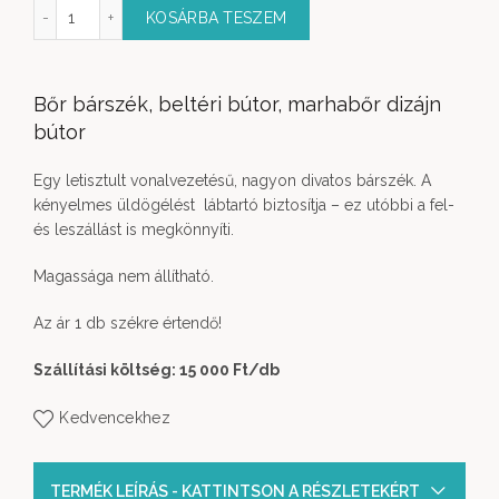
szék fém lábakkal mennyiség
KOSÁRBA TESZEM
Bőr bárszék, beltéri bútor, marhabőr dizájn
bútor
Egy letisztult vonalvezetésű, nagyon divatos bárszék. A
kényelmes üldögélést lábtartó biztosítja – ez utóbbi a fel-
és leszállást is megkönnyíti.
Magassága nem állítható.
Az ár 1 db székre értendő!
Szállítási költség: 15 000 Ft
/db
Kedvencekhez
TERMÉK LEÍRÁS - KATTINTSON A RÉSZLETEKÉRT