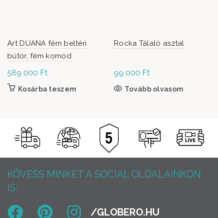
Art DUANA fém beltéri
Rocka Tálaló asztal
bútor, fém komód
589 000
Ft
99 000
Ft
Kosárba teszem
Tovább olvasom
KÖVESS MINKET A SOCIAL OLDALAINKON
IS: